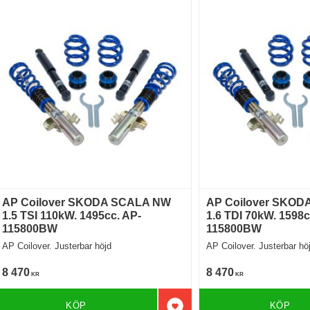
AP Coilover SKODA SCALA NW
AP Coilover SKOD
1.5 TSI 110kW. 1495cc. AP-
1.6 TDI 70kW. 1598c
115800BW
115800BW
AP Coilover. Justerbar höjd
AP Coilover. Justerbar hö
8 470
8 470
KR
KR
KÖP
KÖP