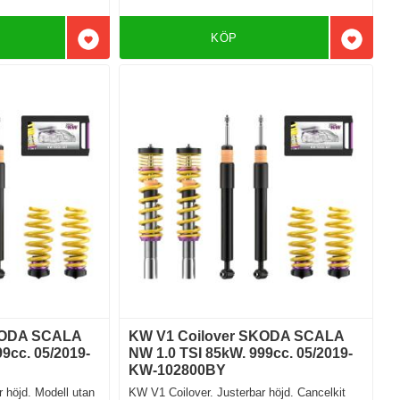
KÖP
Lägg till i favoriter
Lägg till
KODA SCALA
KW V1 Coilover SKODA SCALA
9cc. 05/2019-
NW 1.0 TSI 85kW. 999cc. 05/2019-
KW-102800BY
 höjd. Modell utan
KW V1 Coilover. Justerbar höjd. Cancelkit