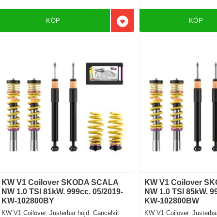
KÖP
KÖP
Lägg till i favoriter
KW V1 Coilover SKODA SCALA
KW V1 Coilover S
NW 1.0 TSI 81kW. 999cc. 05/2019-
NW 1.0 TSI 85kW. 99
KW-102800BY
KW-102800BW
KW V1 Coilover. Justerbar höjd. Cancelkit
KW V1 Coilover. Justerbar