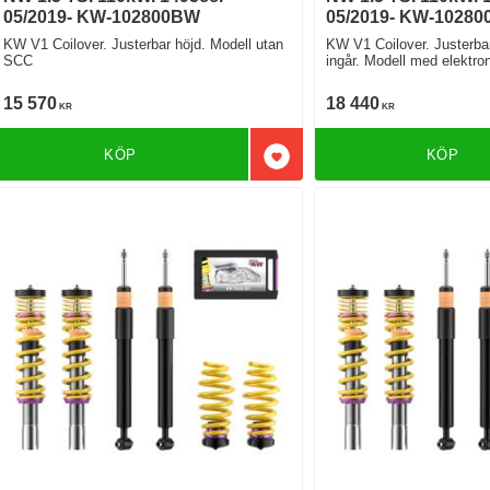
05/2019- KW-102800BW
05/2019- KW-10280
KW V1 Coilover. Justerbar höjd. Modell utan
KW V1 Coilover. Justerbar
SCC
ingår. Modell med elektro
Modell med SCC
15 570
18 440
KR
KR
KÖP
KÖP
Lägg till i favoriter