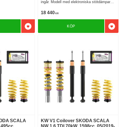
ingår. Modell med elektroniska stötdämpare
Modell med SCC
18 440
KR
KÖP
Lägg till i favoriter
Lägg till
KODA SCALA
KW V1 Coilover SKODA SCALA
1495cc.
NW 1.6 TDI 70kW. 1598cc. 05/2019-