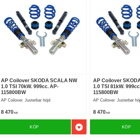
AP Coilover SKODA SCALA NW
AP Coilover SKOD
1.0 TSI 70kW. 999cc. AP-
1.0 TSI 81kW. 999cc
115800BW
115800BW
AP Coilover. Justerbar höjd
AP Coilover. Justerbar hö
8 470
8 470
KR
KR
KÖP
KÖP
Lägg till i favoriter