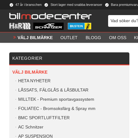
47 år i branschen
Stort lager med snabba leveranser
Bara premiumvar
VÄLJ BILMÄRKE
OUTLET
BLOGG
OM OSS
K
KATEGORIER
VÄLJ BILMÄRKE
HETA NYHETER
LÅSSATS, FÄLGLÅS & LÅSBULTAR
MILLTEK - Premium sportavgassystem
FOLIATEC - Bromsoksfärg & Spray mm
BMC SPORTLUFTFILTER
AC Schnitzer
AP SUSPENSION