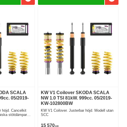
Lägg till i favoriter
Lägg till
KODA SCALA
KW V1 Coilover SKODA SCALA
9cc. 05/2019-
NW 1.0 TSI 81kW. 999cc. 05/2019-
KW-102800BW
 höjd. Cancelkit
KW V1 Coilover. Justerbar höjd. Modell utan
niska stötdämpare
SCC
15 570
KR