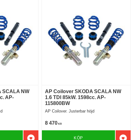
A SCALA NW
AP Coilover SKODA SCALA NW
c. AP-
1.6 TDI 85kW. 1598cc. AP-
115800BW
jd
AP Coilover. Justerbar höjd
8 470
KR
KÖP