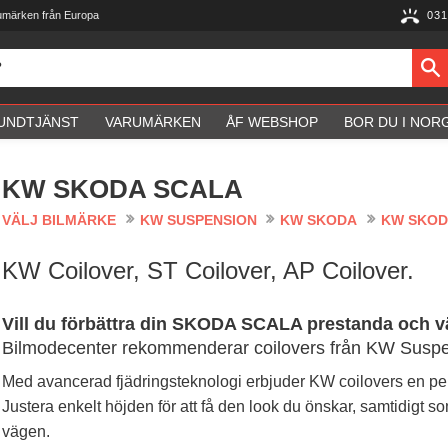
umärken från Europa
031
UNDTJÄNST
VARUMÄRKEN
ÅF WEBSHOP
BOR DU I NOR
KW SKODA SCALA
VÄLJ BILMÄRKE
KW SUSPENSION
KW SKODA
KW SKOD
KW Coilover, ST Coilover, AP Coilover.
Vill du förbättra din SKODA SCALA prestanda och 
Bilmodecenter rekommenderar coilovers från KW Suspe
Med avancerad fjädringsteknologi erbjuder KW coilovers en per
Justera enkelt höjden för att få den look du önskar, samtidigt so
vägen.