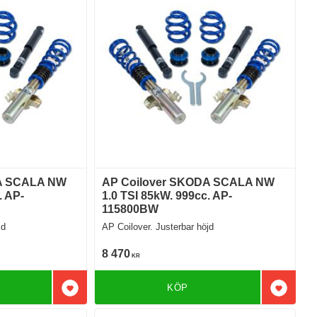
A SCALA NW
AP Coilover SKODA SCALA NW
. AP-
1.0 TSI 85kW. 999cc. AP-
115800BW
jd
AP Coilover. Justerbar höjd
8 470
KR
KÖP
Lägg till i favoriter
Lägg till