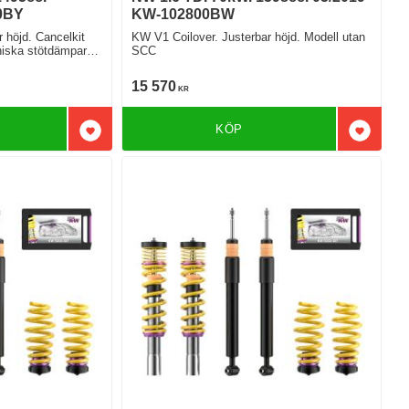
0BY
KW-102800BW
 höjd. Cancelkit
KW V1 Coilover. Justerbar höjd. Modell utan
niska stötdämpare
SCC
15 570
KR
KÖP
Lägg till i favoriter
Lägg till