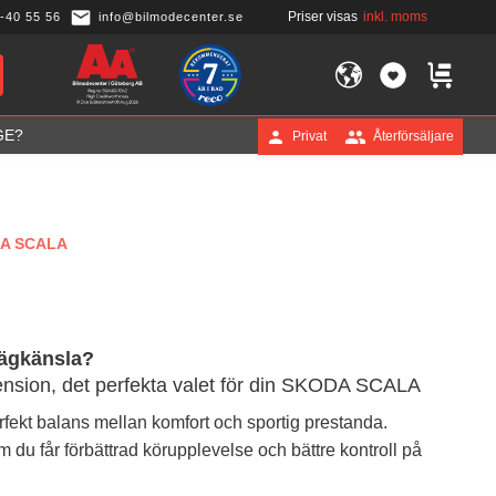
Priser visas
inkl. moms
-40 55 56
info@bilmodecenter.se
FAVORITER
KUNDVA
GE?
Privat
Återförsäljare
A SCALA
vägkänsla?
nsion, det perfekta valet för din SKODA SCALA
fekt balans mellan komfort och sportig prestanda.
m du får förbättrad körupplevelse och bättre kontroll på