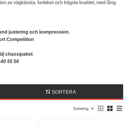
ion av vägkänsla, funktion och högsta kvalitet, med lång
bound justering och kompression.
port Competition
älj chassipaket.
-40 55 56
SORTERA
Välj sortering
Välj