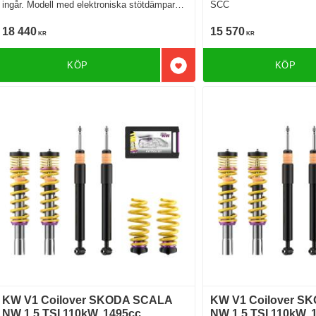
ingår. Modell med elektroniska stötdämpare
SCC
Modell med SCC
18 440
15 570
KR
KR
KÖP
KÖP
Lägg till i favoriter
KW V1 Coilover SKODA SCALA
KW V1 Coilover S
NW 1.5 TSI 110kW. 1495cc.
NW 1.5 TSI 110kW. 