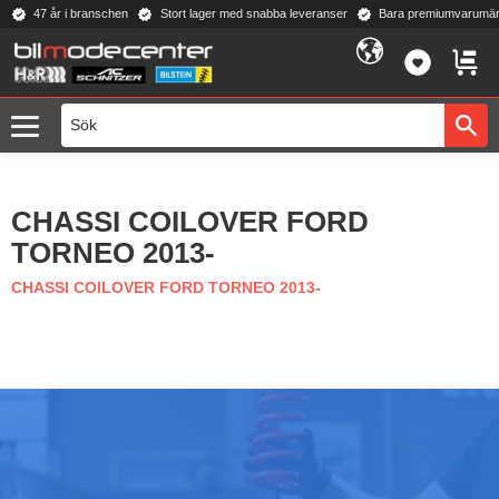
47 år i branschen
Stort lager med snabba leveranser
Bara premiumvarumär
Meny
FAVORI
KUND
CHASSI COILOVER FORD
TORNEO 2013-
CHASSI COILOVER FORD TORNEO 2013-