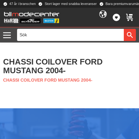
47 år i branschen
Stort lager med snabba leveranser
Bara premiumvarumär
Meny
FAVORI
KUND
CHASSI COILOVER FORD
MUSTANG 2004-
CHASSI COILOVER FORD MUSTANG 2004-