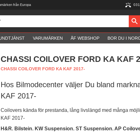
umärken från Europa
031
UNDTJÄNST
VARUMÄRKEN
ÅF WEBSHOP
BOR DU I NOR
CHASSI COILOVER FORD KA KAF 2
CHASSI COILOVER FORD KA KAF 2017-
Hos Bilmodecenter väljer Du bland markn
KAF 2017-
Coilovers kända för prestanda, lång livslängd med många möjli
KAF 2017-
H&R. Bilstein. KW Suspension. ST Suspension. AP Coilov