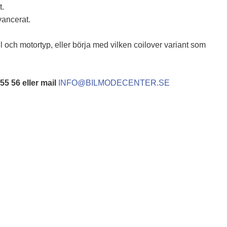
t.
vancerat.
l och motortyp, eller börja med vilken coilover variant som
 55 56 eller mail
INFO@BILMODECENTER.SE