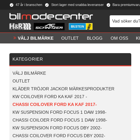
47 år i branschen
Stort lager med snabba leveranser
Bara premiumvar
VÄLJ BILMÄRKE
OUTLET
BLOGG
OM OSS
K
KATEGORIER
VÄLJ BILMÄRKE
OUTLET
KLÄDER TRÖJOR JACKOR MÄRKESPRODUKTER
KW COILOVER FORD KA KAF 2017 -
CHASSI COILOVER FORD KA KAF 2017-
KW SUSPENSION FORD FOCUS 1 DAW 1998-
CHASSI COILOER FORD FOCUS 1 DAW 1998-
KW SUSPENSION FORD FOCUS DBY 2002-
CHASSI COILOVER FORD FOCUS DBY 2002-