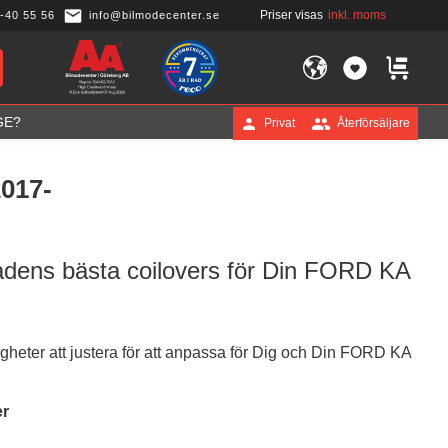
Priser visas
inkl. moms
-40 55 56
info@bilmodecenter.se
FAVORITER
KUNDVA
GE?
Privat
Återförsäljare
017-
adens bästa coilovers för Din FORD KA
gheter att justera för att anpassa för Dig och Din FORD KA
er