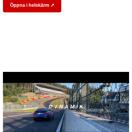
Öppna i helskärm ↗