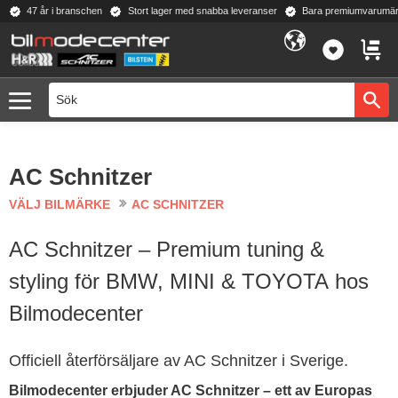
47 år i branschen
Stort lager med snabba leveranser
Bara premiumvarumär
Meny
FAVORI
KUND
AC Schnitzer
VÄLJ BILMÄRKE
AC SCHNITZER
AC Schnitzer – Premium tuning &
styling för BMW, MINI & TOYOTA hos
Bilmodecenter
Officiell återförsäljare av AC Schnitzer i Sverige.
Bilmodecenter erbjuder AC Schnitzer – ett av Europas