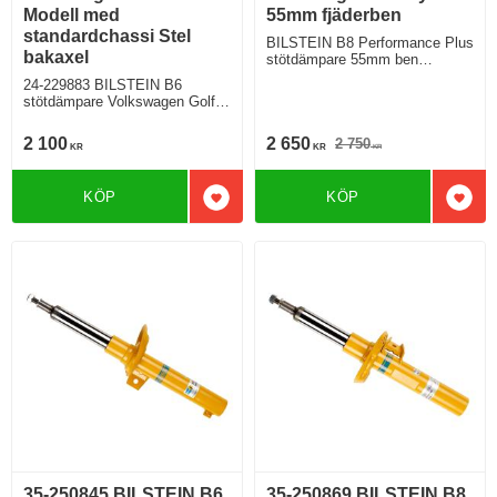
Modell med
55mm fjäderben
standardchassi Stel
BILSTEIN B8 Performance Plus
bakaxel
stötdämpare 55mm ben
Volkswagen Caddy Främre
24-229883 BILSTEIN B6
stötdämpare Volkswagen Golf 8
Modell med standardchassi Stel
bakaxel
2 100
2 650
2 750
KR
KR
KR
KÖP
KÖP
Lägg till i favoriter
Lägg 
35-250845 BILSTEIN B6
35-250869 BILSTEIN B8