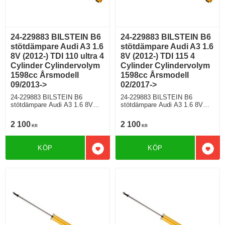
24-229883 BILSTEIN B6
24-229883 BILSTEIN B6
stötdämpare Audi A3 1.6
stötdämpare Audi A3 1.6
8V (2012-) TDI 110 ultra 4
8V (2012-) TDI 115 4
Cylinder Cylindervolym
Cylinder Cylindervolym
1598cc Årsmodell
1598cc Årsmodell
09/2013->
02/2017->
24-229883 BILSTEIN B6
24-229883 BILSTEIN B6
stötdämpare Audi A3 1.6 8V
stötdämpare Audi A3 1.6 8V
(2012-) TDI 110 ultra 4 Cylinder
(2012-) TDI 115 4 Cylinder
Cylindervolym 1598cc
Cylindervolym 1598cc
2 100
2 100
KR
KR
Årsmodell 09/2013-> Halvkombi
Årsmodell 02/2017-> Halvkombi
Framhjulsdriven 108 Hkr Diesel
Framhjulsdriven 114 Hkr Diesel
Motorkod DBKA Manuell/6
Motorkod DDYA Manuell/6,
KÖP
KÖP
Modell utan elektroniskt chassi
Semi-Automat/7 Modell med
Lägg till i favoriter
Lägg 
För modell med PR nr (VAG)
standardchassi För modell med
0N1;G01;G02;G03;G04;G05;G0
PR nr (VAG)
6;G07
0N1;G01;G02;G03;G04;G05;G0
6;G07