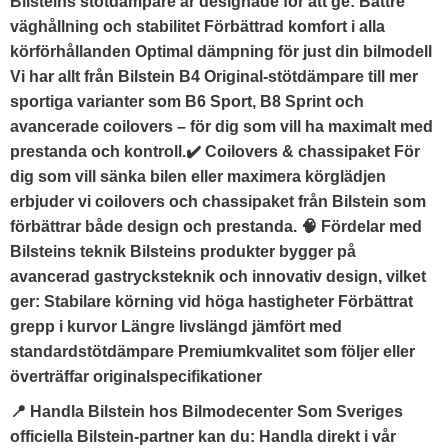
Bilsteins stötdämpare är designade för att ge: Bättre
väghållning och stabilitet Förbättrad komfort i alla
körförhållanden Optimal dämpning för just din bilmodell
Vi har allt från Bilstein B4 Original-stötdämpare till mer
sportiga varianter som B6 Sport, B8 Sprint och
avancerade coilovers – för dig som vill ha maximalt med
prestanda och kontroll.✔️ Coilovers & chassipaket För
dig som vill sänka bilen eller maximera körglädjen
erbjuder vi coilovers och chassipaket från Bilstein som
förbättrar både design och prestanda. 🧠 Fördelar med
Bilsteins teknik Bilsteins produkter bygger på
avancerad gastrycksteknik och innovativ design, vilket
ger: Stabilare körning vid höga hastigheter Förbättrat
grepp i kurvor Längre livslängd jämfört med
standardstötdämpare Premiumkvalitet som följer eller
överträffar originalspecifikationer
📍 Handla Bilstein hos Bilmodecenter Som Sveriges
officiella Bilstein-partner kan du: Handla direkt i vår