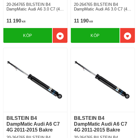
20-264765 BILSTEIN B4
20-264765 BILSTEIN B4
DampMatic Audi A6 3.0 C7 (4G)
DampMatic Audi A6 3.0 C7 (4G)
(2011-2015) TFSI 300 quattro
(2011-2015) TFSI 300 quattro 6
Avant 6 Cylinder Cylindervolym
Cylinder Cylindervolym 2995cc
11 190
11 190
KR
KR
2995cc Årsmodell 05/2011-
Årsmodell 11/2010->05/2012
>05/2012 Kombi 4WD 296 Hkr
Sedan 4WD 296 Hkr Bensin
Bensin Motorkod CGWB Semi-
Motorkod CGWB Semi-
KÖP
KÖP
Automat/7 Modell med
Automat/7 Modell med
Lägg till i favoriter
Lägg 
elektroniskt chassi
elektroniskt chassi
BILSTEIN B4
BILSTEIN B4
DampMatic Audi A6 C7
DampMatic Audi A6 C7
4G 2011-2015 Bakre
4G 2011-2015 Bakre
20-264765 BILSTEIN B4
20-264765 BILSTEIN B4