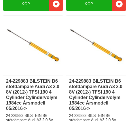
Motorkod CZPB Manuell/6,
KÖP
KÖP
Semi-Automat/7 Modell med
Semi-Automat/7 Modell med
Lägg till i favoriter
Lägg 
standardchassi För modell med
standardchassi, Modell utan
PR nr (VAG)
elektroniskt chassi För modell
0N1;G01;G02;G03;G04;G05;G0
med PR nr (VAG)
6;G07
0N1;G01;G02;G03;G04;G05;G0
6;G07
24-229883 BILSTEIN B6
24-229883 BILSTEIN B6
stötdämpare Audi A3 2.0
stötdämpare Audi A3 2.0
8V (2012-) TFSI 190 4
8V (2012-) TFSI 190 4
Cylinder Cylindervolym
Cylinder Cylindervolym
1984cc Årsmodell
1984cc Årsmodell
05/2016->
05/2016->
24-229883 BILSTEIN B6
24-229883 BILSTEIN B6
stötdämpare Audi A3 2.0 8V
stötdämpare Audi A3 2.0 8V
(2012-) TFSI 190 4 Cylinder
(2012-) TFSI 190 4 Cylinder
Cylindervolym 1984cc
Cylindervolym 1984cc