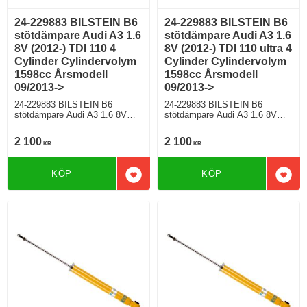
24-229883 BILSTEIN B6
24-229883 BILSTEIN B6
stötdämpare Audi A3 1.6
stötdämpare Audi A3 1.6
8V (2012-) TDI 110 4
8V (2012-) TDI 110 ultra 4
Cylinder Cylindervolym
Cylinder Cylindervolym
1598cc Årsmodell
1598cc Årsmodell
09/2013->
09/2013->
24-229883 BILSTEIN B6
24-229883 BILSTEIN B6
stötdämpare Audi A3 1.6 8V
stötdämpare Audi A3 1.6 8V
(2012-) TDI 110 4 Cylinder
(2012-) TDI 110 ultra 4 Cylinder
Cylindervolym 1598cc
Cylindervolym 1598cc
2 100
2 100
KR
KR
Årsmodell 09/2013-> Halvkombi
Årsmodell 09/2013-> Halvkombi
Framhjulsdriven 108 Hkr Diesel
Framhjulsdriven 108 Hkr Diesel
Motorkod CRKB,CXXB
Motorkod DBKA Manuell/6
KÖP
KÖP
Manuell/6, Semi-Automat/7
Modell med standardchassi För
Lägg till i favoriter
Lägg 
Modell med standardchassi För
modell med PR nr (VAG)
modell med PR nr (VAG)
0N1;G01;G02;G03;G04;G05;G0
0N1;G01;G02;G03;G04;G05;G0
6;G07
6;G07