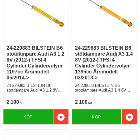
24-229883 BILSTEIN B6
24-229883 BILSTEIN B6
stötdämpare Audi A3 1.2
stötdämpare Audi A3 1.4
8V (2012-) TFSI 4
8V (2012-) TFSI 4
Cylinder Cylindervolym
Cylinder Cylindervolym
1197cc Årsmodell
1395cc Årsmodell
05/2014->
03/2013->
24-229883 BILSTEIN B6
24-229883 BILSTEIN B6
stötdämpare Audi A3 1.2 8V
stötdämpare Audi A3 1.4 8V
(2012-) TFSI 4 Cylinder
(2012-) TFSI 4 Cylinder
Cylindervolym 1197cc
Cylindervolym 1395cc
2 100
2 100
KR
KR
Årsmodell 05/2014-> Halvkombi
Årsmodell 03/2013-> Halvkombi
Framhjulsdriven 109 Hkr Bensin
Framhjulsdriven 138 Hkr Bensin
Motorkod CYVB Manuell/6,
Motorkod CPTA Manuell/6,
KÖP
KÖP
Semi-Automat/7 Modell med
Semi-Automat/7 Modell utan
Lägg till i favoriter
Lägg 
standardchassi För modell med
elektroniskt chassi För modell
PR nr (VAG)
med PR nr (VAG)
0N1;G01;G02;G03;G04;G05;G0
0N1;G01;G02;G03;G04;G05;G0
6;G07
6;G07