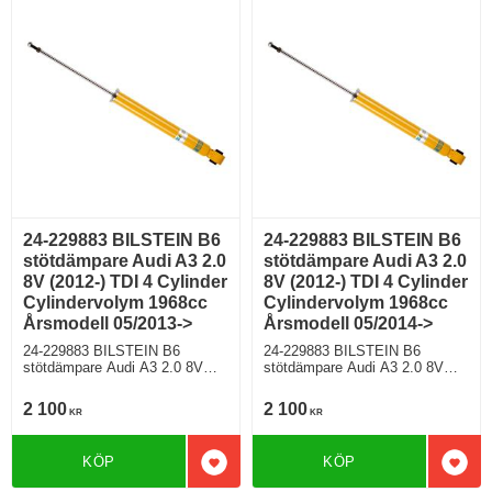
0N1;G01;G02;G03;G04;G05;G0
6;G07
6;G07
24-229883 BILSTEIN B6
24-229883 BILSTEIN B6
stötdämpare Audi A3 2.0
stötdämpare Audi A3 2.0
8V (2012-) TDI 4 Cylinder
8V (2012-) TDI 4 Cylinder
Cylindervolym 1968cc
Cylindervolym 1968cc
Årsmodell 05/2013->
Årsmodell 05/2014->
24-229883 BILSTEIN B6
24-229883 BILSTEIN B6
stötdämpare Audi A3 2.0 8V
stötdämpare Audi A3 2.0 8V
(2012-) TDI 4 Cylinder
(2012-) TDI 4 Cylinder
Cylindervolym 1968cc
Cylindervolym 1968cc
2 100
2 100
KR
KR
Årsmodell 05/2013-> Sedan
Årsmodell 05/2014-> Sedan
Framhjulsdriven 148 Hkr Diesel
Framhjulsdriven 181 Hkr Diesel
Motorkod CRBC,CRLB,DCYA
Motorkod CUNA Manuell/6
KÖP
KÖP
Manuell/6, Semi-Automat/6,
Modell med standardchassi,
Lägg till i favoriter
Lägg 
Semi-Automat/7 Modell med
Modell utan elektroniskt chassi