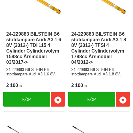
24-229883 BILSTEIN B6
24-229883 BILSTEIN B6
stötdämpare Audi A3 1.6
stötdämpare Audi A3 1.8
8V (2012-) TDI 115 4
8V (2012-) TFSI 4
Cylinder Cylindervolym
Cylinder Cylindervolym
1598cc Årsmodell
1798cc Årsmodell
03/2017->
04/2012->
24-229883 BILSTEIN B6
24-229883 BILSTEIN B6
stötdämpare Audi A3 1.6 8V
stötdämpare Audi A3 1.8 8V
(2012-) TDI 115 4 Cylinder
(2012-) TFSI 4 Cylinder
Cylindervolym 1598cc
Cylindervolym 1798cc
2 100
2 100
KR
KR
Årsmodell 03/2017-> Sedan
Årsmodell 04/2012-> Halvkombi
Framhjulsdriven 114 Hkr Diesel
Framhjulsdriven 178 Hkr Bensin
Motorkod DDYA Manuell/6,
Motorkod CJSA Manuell/6,
KÖP
KÖP
Semi-Automat/7 Modell med
Semi-Automat/7 Modell utan
Lägg till i favoriter
Lägg 
standardchassi, Modell utan
elektroniskt chassi För modell
elektroniskt chassi För modell
med PR nr (VAG)
med PR nr (VAG)
0N1;G01;G02;G03;G04;G05;G0
0N1;G01;G02;G03;G04;G05;G0
6;G07
6;G07