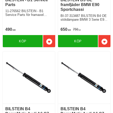
Parts
framfjäder BMW E90
Sportchassi
11-276562 BILSTEIN - B1
Service Parts för framaxel
BI-37-313487 BILSTEIN B4 OE
Modell med sportchassi Pris per
stötdämpare BMW 3 Serie E90
st
Sedan Bakhjulsdriven Modell
med sport chassi M Chassi
490
650
750
KR
KR
KR
KÖP
KÖP
Lägg till i favoriter
Lägg 
BILSTEIN B4
BILSTEIN B4