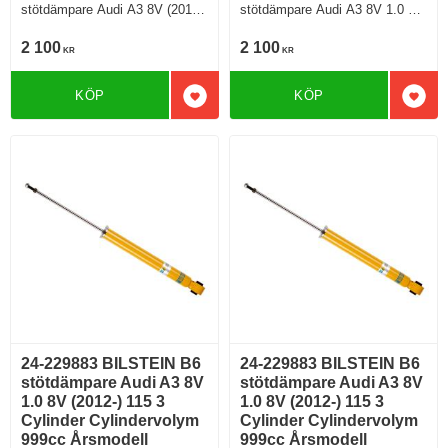
stötdämpare Audi A3 8V (2012-)
stötdämpare Audi A3 8V 1.0 8V
Halvkombi Framhjulsdriven
(2012-) 115 3 Cylinder
Modell med standardchassi Stel
Cylindervolym 999cc Årsmodell
2 100
2 100
KR
KR
bakaxel
07/2016-> Halvkombi
Framhjulsdriven 114 Hkr Bensin
Motorkod CHZD Manuell/6,
KÖP
KÖP
Semi-Automat/7 Modell utan
Lägg till i favoriter
Lägg 
elektroniskt chassi För modell
med PR nr (VAG)
0N1;G01;G02;G03;G04;G05;G0
6;G07
24-229883 BILSTEIN B6
24-229883 BILSTEIN B6
stötdämpare Audi A3 8V
stötdämpare Audi A3 8V
1.0 8V (2012-) 115 3
1.0 8V (2012-) 115 3
Cylinder Cylindervolym
Cylinder Cylindervolym
999cc Årsmodell
999cc Årsmodell