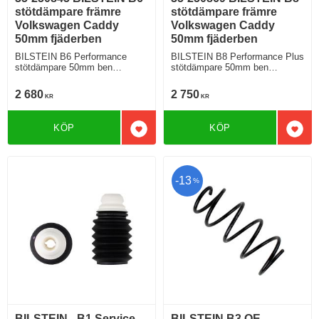
stötdämpare främre
stötdämpare främre
Volkswagen Caddy
Volkswagen Caddy
50mm fjäderben
50mm fjäderben
BILSTEIN B6 Performance
BILSTEIN B8 Performance Plus
stötdämpare 50mm ben
stötdämpare 50mm ben
Volkswagen Caddy Främre
Volkswagen Caddy Främre
2 680
2 750
KR
KR
KÖP
KÖP
Lägg till i favoriter
Lägg 
13
%
BILSTEIN - B1 Service
BILSTEIN B3 OE