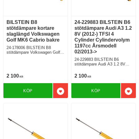
BILSTEIN B8
24-229883 BILSTEIN B6
stötdämpare kortare
stötdämpare Audi A3 1.2
slaglängd Volkswagen
8V (2012-) TFSI 4
Golf MK6 Cabrio bakre
Cylinder Cylindervolym
1197cc Årsmodell
24-178006 BILSTEIN B8
02/2013->
stötdämpare Volkswagen Golf 6
MK6 Modell med sportchassi,
24-229883 BILSTEIN B6
Modell utan elektroniskt chassi
stötdämpare Audi A3 1.2 8V
(2012-) TFSI 4 Cylinder
Cylindervolym 1197cc
2 100
2 100
KR
KR
Årsmodell 02/2013-> Halvkombi
Framhjulsdriven 104 Hkr Bensin
Motorkod CJZA Manuell/6,
KÖP
KÖP
Semi-Automat/7 Modell utan
Lägg till i favoriter
Lägg 
elektroniskt chassi För modell
med PR nr (VAG)
0N1;G01;G02;G03;G04;G05;G0
6;G07