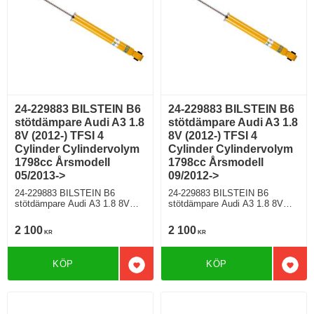
24-229883 BILSTEIN B6
24-229883 BILSTEIN B6
stötdämpare Audi A3 1.8
stötdämpare Audi A3 1.8
8V (2012-) TFSI 4
8V (2012-) TFSI 4
Cylinder Cylindervolym
Cylinder Cylindervolym
1798cc Årsmodell
1798cc Årsmodell
05/2013->
09/2012->
24-229883 BILSTEIN B6
24-229883 BILSTEIN B6
stötdämpare Audi A3 1.8 8V
stötdämpare Audi A3 1.8 8V
(2012-) TFSI 4 Cylinder
(2012-) TFSI 4 Cylinder
Cylindervolym 1798cc
Cylindervolym 1798cc
2 100
2 100
KR
KR
Årsmodell 05/2013-> Sedan
Årsmodell 09/2012-> Halvkombi
Framhjulsdriven 178 Hkr Bensin
Framhjulsdriven 178 Hkr Bensin
Motorkod CJSA Manuell/6,
Motorkod CJSA Manuell/6,
KÖP
KÖP
Semi-Automat/7 Modell med
Semi-Automat/7 Modell med
Lägg till i favoriter
Lägg 
standardchassi, Modell utan
standardchassi För modell med
elektroniskt chassi För modell
PR nr (VAG)
med PR nr (VAG)
0N1;G01;G02;G03;G04;G05;G0
0N1;G01;G02;G03;G04;G05;G0
6;G07