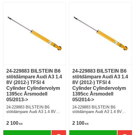
PR nr (VAG)
För modell med PR nr (VAG)
0N1;G01;G02;G03;G04;G05;G0
0N1;G01;G02;G03;G04;G05;G0
6;G07
6;G07
24-229883 BILSTEIN B6
24-229883 BILSTEIN B6
stötdämpare Audi A3 1.4
stötdämpare Audi A3 1.4
8V (2012-) TFSI 4
8V (2012-) TFSI 4
Cylinder Cylindervolym
Cylinder Cylindervolym
1395cc Årsmodell
1395cc Årsmodell
05/2013->
05/2014->
24-229883 BILSTEIN B6
24-229883 BILSTEIN B6
stötdämpare Audi A3 1.4 8V
stötdämpare Audi A3 1.4 8V
(2012-) TFSI 4 Cylinder
(2012-) TFSI 4 Cylinder
Cylindervolym 1395cc
Cylindervolym 1395cc
2 100
2 100
KR
KR
Årsmodell 05/2013-> Sedan
Årsmodell 05/2014-> Halvkombi
Framhjulsdriven 138 Hkr Bensin
Framhjulsdriven 123 Hkr Bensin
Motorkod CPTA Manuell/6,
Motorkod CZCA Manuell/6,