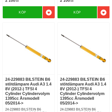
2 100
2 100
KR
KR
Årsmodell 05/2014-> Halvkombi
Årsmodell 05/2014-> Halvkombi
Framhjulsdriven 123 Hkr Bensin
Framhjulsdriven 148 Hkr Bensin
Motorkod CZCA Manuell/6,
Motorkod CZEA Manuell/6,
KÖP
KÖP
Semi-Automat/7 Modell med
Semi-Automat/7 Modell med
Lägg till i favoriter
Lägg 
standardchassi För modell med
standardchassi För modell med
PR nr (VAG)
PR nr (VAG)
0N1;G01;G02;G03;G04;G05;G0
0N1;G01;G02;G03;G04;G05;G0
6;G07
6;G07
24-229883 BILSTEIN B6
24-229883 BILSTEIN B6
stötdämpare Audi A3 1.4
stötdämpare Audi A3 1.4
8V (2012-) TFSI 4
8V (2012-) TFSI 4
Cylinder Cylindervolym
Cylinder Cylindervolym
1395cc Årsmodell
1395cc Årsmodell
05/2014->
05/2014->
24-229883 BILSTEIN B6
24-229883 BILSTEIN B6