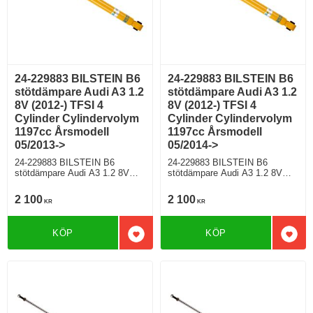
24-229883 BILSTEIN B6
24-229883 BILSTEIN B6
stötdämpare Audi A3 1.2
stötdämpare Audi A3 1.2
8V (2012-) TFSI 4
8V (2012-) TFSI 4
Cylinder Cylindervolym
Cylinder Cylindervolym
1197cc Årsmodell
1197cc Årsmodell
05/2013->
05/2014->
24-229883 BILSTEIN B6
24-229883 BILSTEIN B6
stötdämpare Audi A3 1.2 8V
stötdämpare Audi A3 1.2 8V
(2012-) TFSI 4 Cylinder
(2012-) TFSI 4 Cylinder
Cylindervolym 1197cc
Cylindervolym 1197cc
2 100
2 100
KR
KR
Årsmodell 05/2013-> Halvkombi
Årsmodell 05/2014-> Halvkombi
Framhjulsdriven 104 Hkr Bensin
Framhjulsdriven 109 Hkr Bensin
Motorkod CJZA Manuell/6,
Motorkod CYVB Manuell/6,
KÖP
KÖP
Semi-Automat/7 Modell med
Semi-Automat/7 Modell utan
Lägg till i favoriter
Lägg 
standardchassi För modell med
elektroniskt chassi För modell
PR nr (VAG)
med PR nr (VAG)
0N1;G01;G02;G03;G04;G05;G0
0N1;G01;G02;G03;G04;G05;G0
6;G07
6;G07