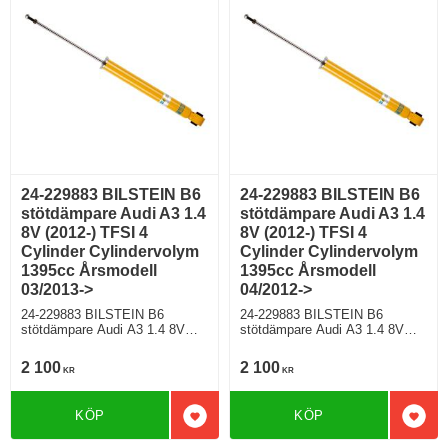
24-229883 BILSTEIN B6
24-229883 BILSTEIN B6
stötdämpare Audi A3 1.4
stötdämpare Audi A3 1.4
8V (2012-) TFSI 4
8V (2012-) TFSI 4
Cylinder Cylindervolym
Cylinder Cylindervolym
1395cc Årsmodell
1395cc Årsmodell
03/2013->
04/2012->
24-229883 BILSTEIN B6
24-229883 BILSTEIN B6
stötdämpare Audi A3 1.4 8V
stötdämpare Audi A3 1.4 8V
(2012-) TFSI 4 Cylinder
(2012-) TFSI 4 Cylinder
Cylindervolym 1395cc
Cylindervolym 1395cc
2 100
2 100
KR
KR
Årsmodell 03/2013-> Halvkombi
Årsmodell 04/2012-> Halvkombi
Framhjulsdriven 138 Hkr Bensin
Framhjulsdriven 120 Hkr Bensin
Motorkod CPTA Manuell/6,
Motorkod CMBA,CXSA
KÖP
KÖP
Semi-Automat/7 Modell med
Manuell/6, Semi-Automat/7
Lägg till i favoriter
Lägg 
standardchassi För modell med
Modell utan elektroniskt chassi