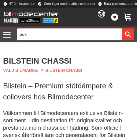
47 år i branschen
Stort lager med snabba leveranser
Bara premiumvarumär
Meny
FAVORI
KUND
BILSTEIN CHASSI
VÄLJ BILMÄRKE
BILSTEIN CHASSI
Bilstein – Premium stötdämpare &
coilovers hos Bilmodecenter
Välkommen till Bilmodecenters exklusiva Bilstein-
sortiment – din destination för originalkvalitet och
prestanda inom chassi och fjädring. Som officiell
svensk återförsäljare och generalagent för Bilstein