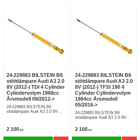
standardchassi, Modell utan
För modell med PR nr (VAG)
elektroniskt chassi För modell
0N1;G01;G02;G03;G04;G05;G0
med PR nr (VAG)
6;G07
0N1;G01;G02;G03;G04;G05;G0
6;G07
24-229883 BILSTEIN B6
24-229883 BILSTEIN B6
stötdämpare Audi A3 2.0
stötdämpare Audi A3 2.0
8V (2012-) TDI 4 Cylinder
8V (2012-) TFSI 190 4
Cylindervolym 1968cc
Cylinder Cylindervolym
Årsmodell 09/2012->
1984cc Årsmodell
05/2016->
24-229883 BILSTEIN B6
stötdämpare Audi A3 2.0 8V
24-229883 BILSTEIN B6
(2012-) TDI 4 Cylinder
stötdämpare Audi A3 2.0 8V
Cylindervolym 1968cc
(2012-) TFSI 190 4 Cylinder
Årsmodell 09/2012-> Halvkombi
Cylindervolym 1984cc
2 100
2 100
Framhjulsdriven 148 Hkr Diesel
KR
KR
Årsmodell 05/2016-> Sedan
Motorkod CRBC,CRLB,DCYA
Framhjulsdriven 188 Hkr Bensin
Manuell/6, Semi-Automat/6,