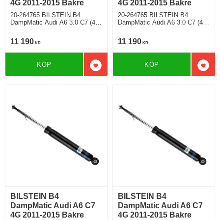
4G 2011-2015 Bakre
4G 2011-2015 Bakre
20-264765 BILSTEIN B4
20-264765 BILSTEIN B4
DampMatic Audi A6 3.0 C7 (4G)
DampMatic Audi A6 3.0 C7 (4G)
(2011-2015) TFSI 310 quattro 6
(2011-2015) BiTDI quattro 6
Cylinder Cylindervolym 2995cc
Cylinder Cylindervolym 2967cc
11 190
11 190
KR
KR
Årsmodell 03/2011-> Sedan
Årsmodell 11/2011-> Sedan
4WD 306 Hkr Bensin Motorkod
4WD 309 Hkr Diesel Motorkod
CGWD Semi-Automat/7 Modell
CGQB Automat/8 Modell med
KÖP
KÖP
med elektroniskt chassi
elektroniskt chassi
Lägg till i favoriter
Lägg 
BILSTEIN B4
BILSTEIN B4
DampMatic Audi A6 C7
DampMatic Audi A6 C7
4G 2011-2015 Bakre
4G 2011-2015 Bakre