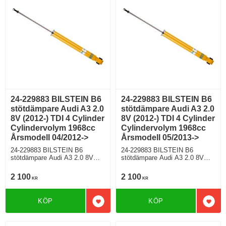
6;G07
24-229883 BILSTEIN B6
24-229883 BILSTEIN B6
stötdämpare Audi A3 2.0
stötdämpare Audi A3 2.0
8V (2012-) TDI 4 Cylinder
8V (2012-) TDI 4 Cylinder
Cylindervolym 1968cc
Cylindervolym 1968cc
Årsmodell 04/2012->
Årsmodell 05/2013->
24-229883 BILSTEIN B6
24-229883 BILSTEIN B6
stötdämpare Audi A3 2.0 8V
stötdämpare Audi A3 2.0 8V
(2012-) TDI 4 Cylinder
(2012-) TDI 4 Cylinder
Cylindervolym 1968cc
Cylindervolym 1968cc
2 100
2 100
KR
KR
Årsmodell 04/2012-> Halvkombi
Årsmodell 05/2013-> Halvkombi
Framhjulsdriven 148 Hkr Diesel
Framhjulsdriven 181 Hkr Diesel
Motorkod CRBC,CRLB,DCYA
Motorkod CUNA,DGCA
KÖP
KÖP
Manuell/6, Semi-Automat/6,
Manuell/6 Modell utan
Lägg till i favoriter
Lägg 
Semi-Automat/7 Modell utan
elektroniskt chassi För modell
elektroniskt chassi För modell
med PR nr (VAG)
med PR nr (VAG)
0N1;G01;G02;G03;G04;G05;G0