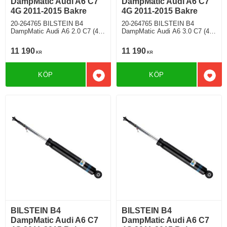
DampMatic Audi A6 C7
DampMatic Audi A6 C7
4G 2011-2015 Bakre
4G 2011-2015 Bakre
20-264765 BILSTEIN B4
20-264765 BILSTEIN B4
DampMatic Audi A6 2.0 C7 (4G)
DampMatic Audi A6 3.0 C7 (4G)
(2011-2015) TDI 190 ultra Avant
(2011-2015) TDI 245 quattro 6
4 Cylinder Cylindervolym
Cylinder Cylindervolym 2967cc
11 190
11 190
KR
KR
1968cc Årsmodell 11/2013->
Årsmodell 03/2011-> Sedan
Kombi Framhjulsdriven 188 Hkr
4WD 242 Hkr Diesel Motorkod
Diesel Motorkod CNHA
CDUC,CDUD,CKVB Semi-
KÖP
KÖP
Manuell/6, Semi-Automat/7
Automat/7 Modell med
Lägg till i favoriter
Lägg 
Modell med elektroniskt chassi
elektroniskt chassi
BILSTEIN B4
BILSTEIN B4
DampMatic Audi A6 C7
DampMatic Audi A6 C7