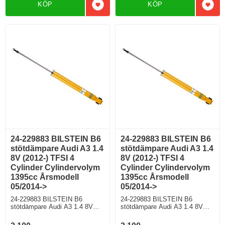
KÖP
KÖP
Semi-Automat/7 Modell med
Semi-Automat/7 Modell utan
Lägg till i favoriter
Lägg 
standardchassi, Modell utan
elektroniskt chassi För modell
elektroniskt chassi För modell
med PR nr (VAG)
med PR nr (VAG)
0N1;G01;G02;G03;G04;G05;G0
0N1;G01;G02;G03;G04;G05;G0
6;G07
6;G07
24-229883 BILSTEIN B6
24-229883 BILSTEIN B6
stötdämpare Audi A3 1.4
stötdämpare Audi A3 1.4
8V (2012-) TFSI 4
8V (2012-) TFSI 4
Cylinder Cylindervolym
Cylinder Cylindervolym
1395cc Årsmodell
1395cc Årsmodell
05/2014->
05/2014->
24-229883 BILSTEIN B6
24-229883 BILSTEIN B6
stötdämpare Audi A3 1.4 8V
stötdämpare Audi A3 1.4 8V
(2012-) TFSI 4 Cylinder
(2012-) TFSI 4 Cylinder
Cylindervolym 1395cc
Cylindervolym 1395cc