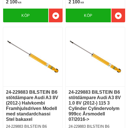
2 100
2 100
KR
KR
Årsmodell 05/2016-> Halvkombi
Årsmodell 05/2016-> Halvkombi
Framhjulsdriven 188 Hkr Bensin
Framhjulsdriven 188 Hkr Bensin
Motorkod CZPB Manuell/6,
Motorkod CZPB Manuell/6,
KÖP
KÖP
Semi-Automat/7 Modell utan
Semi-Automat/7 Modell med
Lägg till i favoriter
Lägg 
elektroniskt chassi För modell
standardchassi För modell med
med PR nr (VAG)
PR nr (VAG)
0N1;G01;G02;G03;G04;G05;G0
0N1;G01;G02;G03;G04;G05;G0
6;G07
6;G07
24-229883 BILSTEIN B6
24-229883 BILSTEIN B6
stötdämpare Audi A3 8V
stötdämpare Audi A3 8V
(2012-) Halvkombi
1.0 8V (2012-) 115 3
Framhjulsdriven Modell
Cylinder Cylindervolym
med standardchassi
999cc Årsmodell
Stel bakaxel
07/2016->
24-229883 BILSTEIN B6
24-229883 BILSTEIN B6