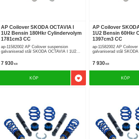
AP Coilover SKODA OCTAVIA I
AP Coilover SKODA
1U2 Bensin 180Hkr Cylindervolym
1U2 Bensin 60Hkr 
1781cm3 CC
1397cm3 CC
ap-11582002 AP Coilover suspension
ap-11582002 AP Coilover
galvaniserad stål SKODA OCTAVIA I 1U2
galvaniserad stål SKODA O
RS 1.8 T Framhjulsdriven
1.4 Framhjulsdriven
7 930
7 930
KR
KR
KÖP
KÖP
Lägg till i favoriter