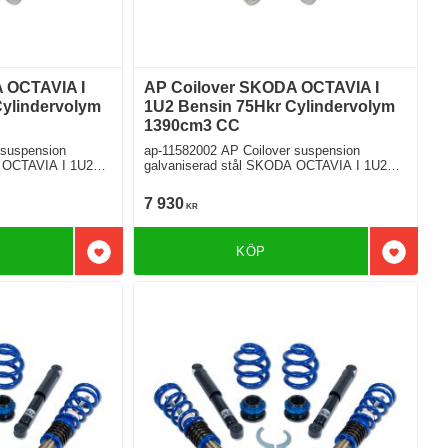
 OCTAVIA I
AP Coilover SKODA OCTAVIA I
Cylindervolym
1U2 Bensin 75Hkr Cylindervolym
1390cm3 CC
 suspension
ap-11582002 AP Coilover suspension
CTAVIA I 1U2
galvaniserad stål SKODA OCTAVIA I 1U2
1.4 16V Framhjulsdriven
7 930
KR
KÖP
Lägg till i favoriter
Lägg till