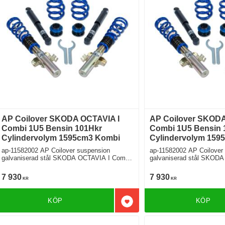
AP Coilover SKODA OCTAVIA I
AP Coilover SKODA
Combi 1U5 Bensin 101Hkr
Combi 1U5 Bensin 
Cylindervolym 1595cm3 Kombi
Cylindervolym 159
ap-11582002 AP Coilover suspension
ap-11582002 AP Coilover
galvaniserad stål SKODA OCTAVIA I Combi
galvaniserad stål SKOD
1U5 1.6 Framhjulsdriven
1U5 1.6 Framhjulsdriven
7 930
7 930
KR
KR
KÖP
KÖP
Lägg till i favoriter