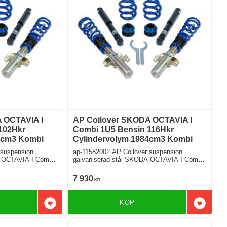
 OCTAVIA I
AP Coilover SKODA OCTAVIA I
102Hkr
Combi 1U5 Bensin 116Hkr
5cm3 Kombi
Cylindervolym 1984cm3 Kombi
 suspension
ap-11582002 AP Coilover suspension
A OCTAVIA I Combi
galvaniserad stål SKODA OCTAVIA I Combi
1U5 2.0 Framhjulsdriven
7 930
KR
KÖP
Lägg till i favoriter
Lägg till