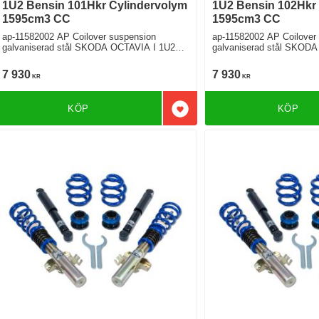
1U2 Bensin 101Hkr Cylindervolym
1U2 Bensin 102Hkr
1595cm3 CC
1595cm3 CC
ap-11582002 AP Coilover suspension
ap-11582002 AP Coilover
galvaniserad stål SKODA OCTAVIA I 1U2
galvaniserad stål SKODA O
1.6 Framhjulsdriven
1.6 Framhjulsdriven
7 930
7 930
KR
KR
KÖP
KÖP
Lägg till i favoriter