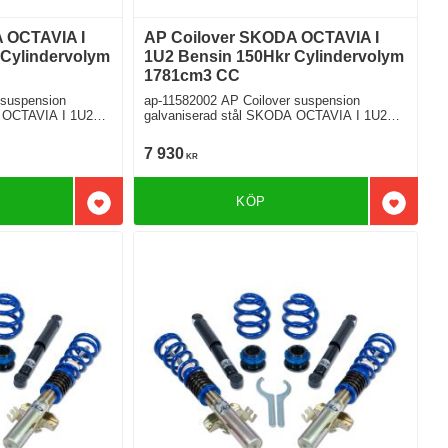
 OCTAVIA I
AP Coilover SKODA OCTAVIA I
 Cylindervolym
1U2 Bensin 150Hkr Cylindervolym
1781cm3 CC
 suspension
ap-11582002 AP Coilover suspension
CTAVIA I 1U2
galvaniserad stål SKODA OCTAVIA I 1U2
1.8 T Framhjulsdriven
7 930
KR
KÖP
Lägg till i favoriter
Lägg till