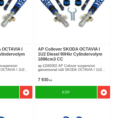
 OCTAVIA I
AP Coilover SKODA OCTAVIA I
ylindervolym
1U2 Diesel 90Hkr Cylindervolym
1896cm3 CC
 suspension
ap-11582002 AP Coilover suspension
CTAVIA I 1U2
galvaniserad stål SKODA OCTAVIA I 1U2
1.9 TDI Framhjulsdriven
7 930
KR
KÖP
Lägg till i favoriter
Lägg till