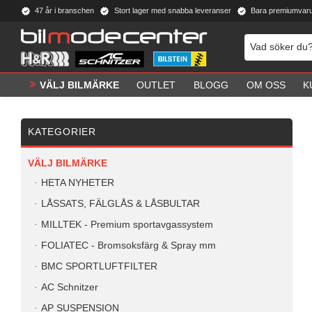
47 år i branschen
Stort lager med snabba leveranser
Bara premiumvar
VÄLJ BILMÄRKE
OUTLET
BLOGG
OM OSS
K
KATEGORIER
VÄLJ BILMÄRKE
HETA NYHETER
LÅSSATS, FÄLGLÅS & LÅSBULTAR
MILLTEK - Premium sportavgassystem
FOLIATEC - Bromsoksfärg & Spray mm
BMC SPORTLUFTFILTER
AC Schnitzer
AP SUSPENSION