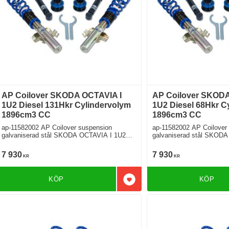
AP Coilover SKODA OCTAVIA I
AP Coilover SKODA
1U2 Diesel 131Hkr Cylindervolym
1U2 Diesel 68Hkr C
1896cm3 CC
1896cm3 CC
ap-11582002 AP Coilover suspension
ap-11582002 AP Coilover
galvaniserad stål SKODA OCTAVIA I 1U2
galvaniserad stål SKODA O
1.9 TDI Framhjulsdriven
1.9 SDI Framhjulsdriven
7 930
7 930
KR
KR
KÖP
KÖP
Lägg till i favoriter