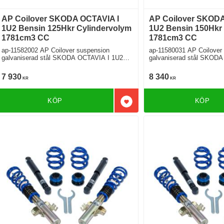
AP Coilover SKODA OCTAVIA I
AP Coilover SKODA
1U2 Bensin 125Hkr Cylindervolym
1U2 Bensin 150Hkr
1781cm3 CC
1781cm3 CC
ap-11582002 AP Coilover suspension
ap-11580031 AP Coilover
galvaniserad stål SKODA OCTAVIA I 1U2
galvaniserad stål SKODA O
1.8 Framhjulsdriven
1.8 T 4x4 Fyrhjulsdriven
7 930
8 340
KR
KR
KÖP
KÖP
Lägg till i favoriter