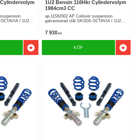
 Cylindervolym
1U2 Bensin 116Hkr Cylindervolym
1984cm3 CC
 suspension
ap-11582002 AP Coilover suspension
CTAVIA I 1U2
galvaniserad stål SKODA OCTAVIA I 1U2
2.0 Framhjulsdriven
7 930
KR
KÖP
Lägg till i favoriter
Lägg till