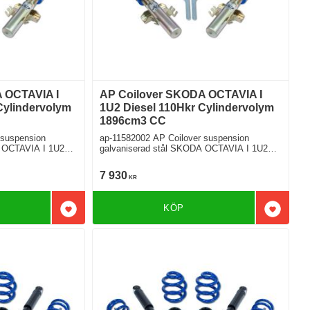
 OCTAVIA I
AP Coilover SKODA OCTAVIA I
Cylindervolym
1U2 Diesel 110Hkr Cylindervolym
1896cm3 CC
 suspension
ap-11582002 AP Coilover suspension
CTAVIA I 1U2
galvaniserad stål SKODA OCTAVIA I 1U2
1.9 TDI Framhjulsdriven
7 930
KR
KÖP
Lägg till i favoriter
Lägg till