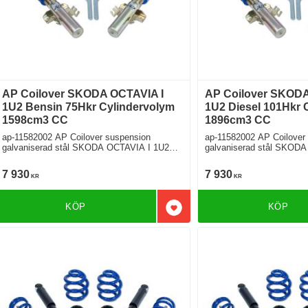
AP Coilover SKODA OCTAVIA I
AP Coilover SKODA
1U2 Bensin 75Hkr Cylindervolym
1U2 Diesel 101Hkr 
1598cm3 CC
1896cm3 CC
ap-11582002 AP Coilover suspension
ap-11582002 AP Coilover
galvaniserad stål SKODA OCTAVIA I 1U2
galvaniserad stål SKODA O
1.6 Framhjulsdriven
1.9 TDI Framhjulsdriven
7 930
7 930
KR
KR
KÖP
KÖP
Lägg till i favoriter