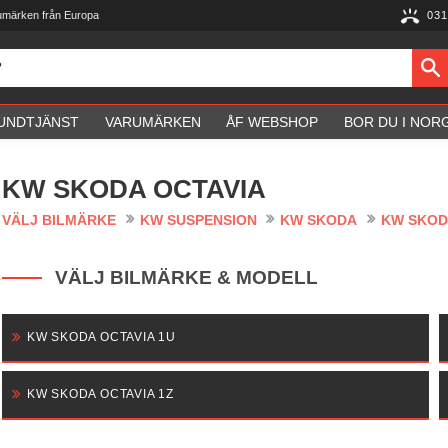
umärken från Europa
031
UNDTJÄNST
VARUMÄRKEN
ÅF WEBSHOP
BOR DU I NOR
KW SKODA OCTAVIA
VÄLJ BILMÄRKE
KW SUSPENSION
KW SKODA
KW SKOD
VÄLJ BILMÄRKE & MODELL
KW SKODA OCTAVIA 1U
KW SKODA OCTAVIA 1Z