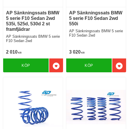
AP Sänkningssats BMW
AP Sänkningssats BMW
5 serie F10 Sedan 2wd
5 serie F10 Sedan 2wd
535i, 525d, 530d 2 st
550i
framfjädrar
AP Sänkningssats BMW 5 serie
F10 Sedan 2wd
AP Sänkningssats BMW 5 serie
F10 Sedan 2wd
2 010
3 020
KR
KR
KÖP
KÖP
Lägg till i favoriter
Lägg 