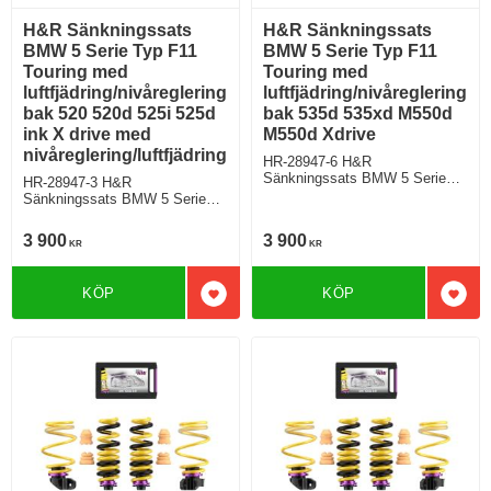
H&R Sänkningssats
H&R Sänkningssats
BMW 5 Serie Typ F11
BMW 5 Serie Typ F11
Touring med
Touring med
luftfjädring/nivåreglering
luftfjädring/nivåreglering
bak 520 520d 525i 525d
bak 535d 535xd M550d
ink X drive med
M550d Xdrive
nivåreglering/luftfjädring
HR-28947-6 H&R
Sänkningssats BMW 5 Serie
HR-28947-3 H&R
Typ 5K, F11 Touring 535d
Sänkningssats BMW 5 Serie
x/550i/ix/d, M550d x-Drive,
Typ 5K, F11 Touring Samtliga
Sänker Fram ca: 35mm Bak ca:
utom 518d,535d x/550i/ix/d,
3 900
3 900
15mm
KR
KR
M550d x-Drive Sänker Fram ca:
35mm Bak ca: 15mm
KÖP
KÖP
Lägg till i favoriter
Lägg 