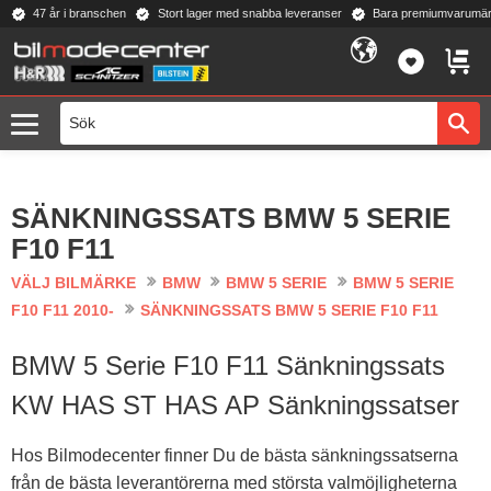
47 år i branschen
Stort lager med snabba leveranser
Bara premiumvarumär
Meny
FAVORI
KUND
SÄNKNINGSSATS BMW 5 SERIE
F10 F11
VÄLJ BILMÄRKE
BMW
BMW 5 SERIE
BMW 5 SERIE
F10 F11 2010-
SÄNKNINGSSATS BMW 5 SERIE F10 F11
BMW 5 Serie F10 F11 Sänkningssats
KW HAS ST HAS AP Sänkningssatser
Hos Bilmodecenter finner Du de bästa sänkningssatserna
från de bästa leverantörerna med största valmöjligheterna