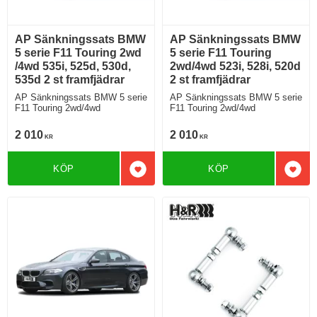
AP Sänkningssats BMW
AP Sänkningssats BMW
5 serie F11 Touring 2wd
5 serie F11 Touring
/4wd 535i, 525d, 530d,
2wd/4wd 523i, 528i, 520d
535d 2 st framfjädrar
2 st framfjädrar
AP Sänkningssats BMW 5 serie
AP Sänkningssats BMW 5 serie
F11 Touring 2wd/4wd
F11 Touring 2wd/4wd
2 010
2 010
KR
KR
KÖP
KÖP
Lägg till i favoriter
Lägg 