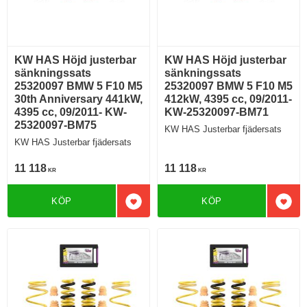
KW HAS Höjd justerbar
KW HAS Höjd justerbar
sänkningssats
sänkningssats
25320097 BMW 5 F10 M5
25320097 BMW 5 F10 M5
30th Anniversary 441kW,
412kW, 4395 cc, 09/2011-
4395 cc, 09/2011- KW-
KW-25320097-BM71
25320097-BM75
KW HAS Justerbar fjädersats
KW HAS Justerbar fjädersats
11 118
11 118
KR
KR
KÖP
KÖP
Lägg till i favoriter
Lägg 