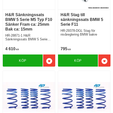
H&R Sänkningssats
H&R Stag till
BMW 5 Serie M5 Typ F10
sänkningssats BMW 5
Sänker Fram ca: 25mm
Serie F11
Bak ca: 15mm
HR-29378-DGL Stag för
nivåreglering BMW bakre
HR-28871-1 H&R
Sänkningssats BMW 5 Serie
M5 Typ F10 M5 Sänker Fram
ca: 25mm Bak ca: 15mm
4 610
795
KR
KR
KÖP
KÖP
Lägg till i favoriter
Lägg 