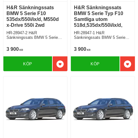
H&R Sänkningssats
H&R Sänkningssats
BMW 5 Serie F10
BMW 5 Serie Typ F10
535dx/550i/ix/d, M550d
Samtliga utom
x-Drive 550i 2wd
518d,535dx/550i/ix/d,
HR-28947-2 H&R
HR-28947-1 H&R
Sänkningssats BMW 5 Serie
Sänkningssats BMW 5 Serie
Typ 5L, F10 Sedan
Typ 5L, F10 Sedan Samtliga
535dx/550i/ix/d, M550d x-Drive
utom 518d,535dx/550i/ix/d,
3 900
3 900
KR
KR
550i 2wd Sänker ca: 35mm
Sänker ca: 35mm
KÖP
KÖP
Lägg till i favoriter
Lägg 