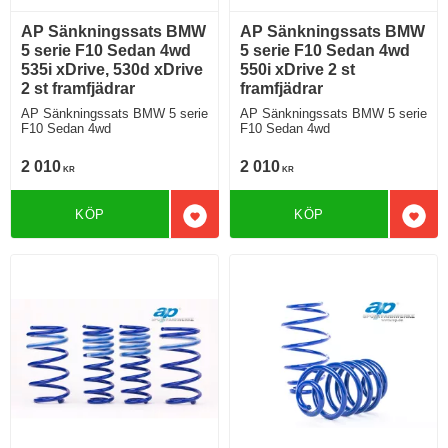
AP Sänkningssats BMW
AP Sänkningssats BMW
5 serie F10 Sedan 4wd
5 serie F10 Sedan 4wd
535i xDrive, 530d xDrive
550i xDrive 2 st
2 st framfjädrar
framfjädrar
AP Sänkningssats BMW 5 serie
AP Sänkningssats BMW 5 serie
F10 Sedan 4wd
F10 Sedan 4wd
2 010
2 010
KR
KR
KÖP
KÖP
Lägg till i favoriter
Lägg 