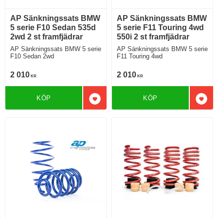
AP Sänkningssats BMW
AP Sänkningssats BMW
5 serie F10 Sedan 535d
5 serie F11 Touring 4wd
2wd 2 st framfjädrar
550i 2 st framfjädrar
AP Sänkningssats BMW 5 serie
AP Sänkningssats BMW 5 serie
F10 Sedan 2wd
F11 Touring 4wd
2 010
2 010
KR
KR
KÖP
KÖP
Lägg till i favoriter
Lägg 