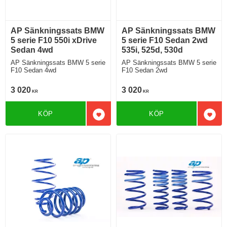
AP Sänkningssats BMW
AP Sänkningssats BMW
5 serie F10 550i xDrive
5 serie F10 Sedan 2wd
Sedan 4wd
535i, 525d, 530d
AP Sänkningssats BMW 5 serie
AP Sänkningssats BMW 5 serie
F10 Sedan 4wd
F10 Sedan 2wd
3 020
3 020
KR
KR
KÖP
KÖP
Lägg till i favoriter
Lägg 