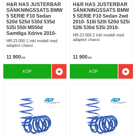
H&R HAS JUSTERBAR
H&R HAS JUSTERBAR
SÄNKNINGSSATS BMW
SÄNKNINGSSATS BMW
5 SERIE F10 Sedan
5 SERIE F10 Sedan 2wd
520d 525d 530d 535d
2010- 518i 520i 520d 525i
535i 550i M550d
528i 530d 535i 2010-
Samtliga Xdrive 2010-
HR-23.000.2 Inkl modell med
adaptivt chassi
HR-23.000.1 Inkl modell med
adaptivt chassi
11 900
11 900
KR
KR
KÖP
KÖP
Lägg till i favoriter
Lägg 