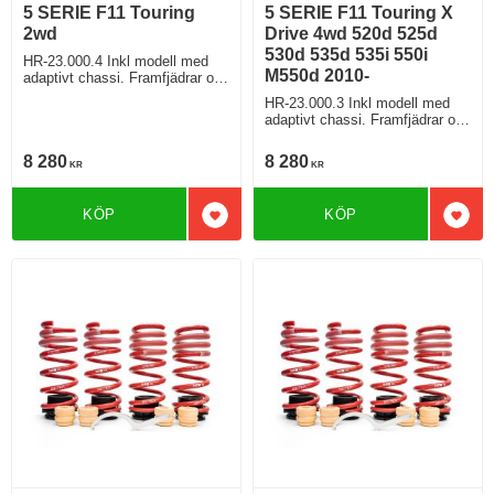
5 SERIE F11 Touring
5 SERIE F11 Touring X
2wd
Drive 4wd 520d 525d
530d 535d 535i 550i
HR-23.000.4 Inkl modell med
M550d 2010-
adaptivt chassi. Framfjädrar o
justerstag
HR-23.000.3 Inkl modell med
adaptivt chassi. Framfjädrar o
justerstag
8 280
8 280
KR
KR
KÖP
KÖP
Lägg till i favoriter
Lägg 