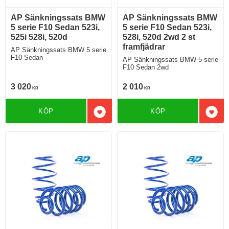
AP Sänkningssats BMW
AP Sänkningssats BMW
5 serie F10 Sedan 523i,
5 serie F10 Sedan 523i,
525i 528i, 520d
528i, 520d 2wd 2 st
framfjädrar
AP Sänkningssats BMW 5 serie
F10 Sedan
AP Sänkningssats BMW 5 serie
F10 Sedan 2wd
3 020
2 010
KR
KR
KÖP
KÖP
Lägg till i favoriter
Lägg 