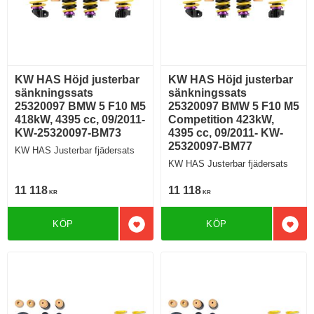
KW HAS Höjd justerbar
KW HAS Höjd justerbar
sänkningssats
sänkningssats
25320097 BMW 5 F10 M5
25320097 BMW 5 F10 M5
418kW, 4395 cc, 09/2011-
Competition 423kW,
KW-25320097-BM73
4395 cc, 09/2011- KW-
25320097-BM77
KW HAS Justerbar fjädersats
KW HAS Justerbar fjädersats
11 118
11 118
KR
KR
KÖP
KÖP
Lägg till i favoriter
Lägg 