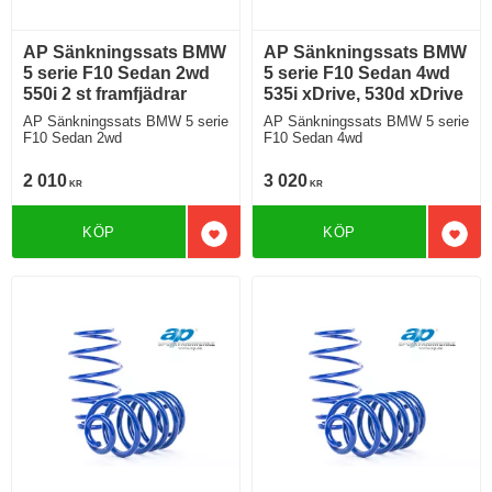
AP Sänkningssats BMW
AP Sänkningssats BMW
5 serie F10 Sedan 2wd
5 serie F10 Sedan 4wd
550i 2 st framfjädrar
535i xDrive, 530d xDrive
AP Sänkningssats BMW 5 serie
AP Sänkningssats BMW 5 serie
F10 Sedan 2wd
F10 Sedan 4wd
2 010
3 020
KR
KR
KÖP
KÖP
Lägg till i favoriter
Lägg 