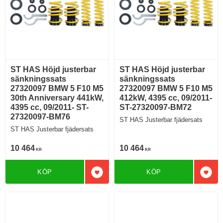
ST HAS Höjd justerbar
ST HAS Höjd justerbar
sänkningssats
sänkningssats
27320097 BMW 5 F10 M5
27320097 BMW 5 F10 M5
30th Anniversary 441kW,
412kW, 4395 cc, 09/2011-
4395 cc, 09/2011- ST-
ST-27320097-BM72
27320097-BM76
ST HAS Justerbar fjädersats
ST HAS Justerbar fjädersats
10 464
10 464
KR
KR
KÖP
KÖP
Lägg till i favoriter
Lägg 