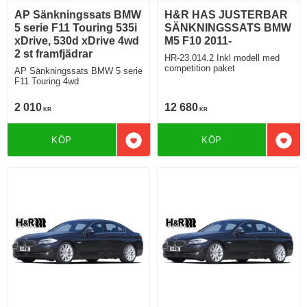
AP Sänkningssats BMW
H&R HAS JUSTERBAR
5 serie F11 Touring 535i
SÄNKNINGSSATS BMW
xDrive, 530d xDrive 4wd
M5 F10 2011-
2 st framfjädrar
HR-23.014.2 Inkl modell med
competition paket
AP Sänkningssats BMW 5 serie
F11 Touring 4wd
2 010
12 680
KR
KR
KÖP
KÖP
Lägg till i favoriter
Lägg 