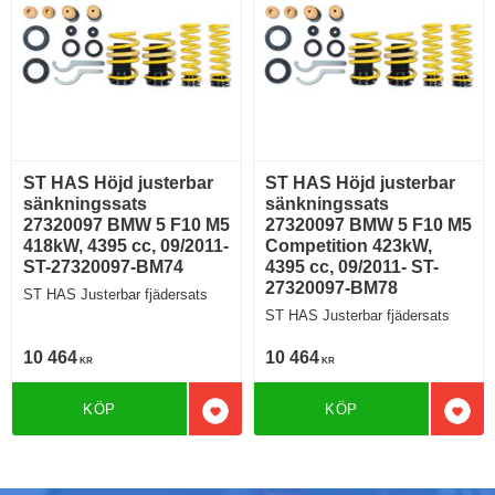
ST HAS Höjd justerbar
ST HAS Höjd justerbar
sänkningssats
sänkningssats
27320097 BMW 5 F10 M5
27320097 BMW 5 F10 M5
418kW, 4395 cc, 09/2011-
Competition 423kW,
ST-27320097-BM74
4395 cc, 09/2011- ST-
27320097-BM78
ST HAS Justerbar fjädersats
ST HAS Justerbar fjädersats
10 464
10 464
KR
KR
KÖP
KÖP
Lägg till i favoriter
Lägg 