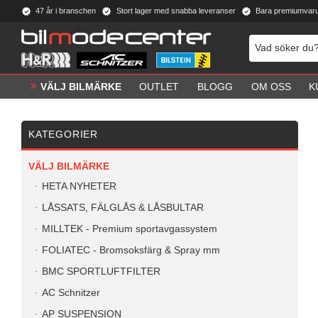
47 år i branschen
Stort lager med snabba leveranser
Bara premiumvar
VÄLJ BILMÄRKE
OUTLET
BLOGG
OM OSS
K
KATEGORIER
VÄLJ BILMÄRKE
HETA NYHETER
LÅSSATS, FÄLGLÅS & LÅSBULTAR
MILLTEK - Premium sportavgassystem
FOLIATEC - Bromsoksfärg & Spray mm
BMC SPORTLUFTFILTER
AC Schnitzer
AP SUSPENSION