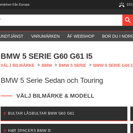
umärken från Europa
031
UNDTJÄNST
VARUMÄRKEN
ÅF WEBSHOP
BOR DU I NOR
BMW 5 SERIE G60 G61 I5
VÄLJ BILMÄRKE
BMW
BMW 5 SERIE
BMW 5 SERIE G60 G
BMW 5 Serie Sedan och Touring
VÄLJ BILMÄRKE & MODELL
BULTAR LÅSBULTAR BMW G60 G61
H&R SPACERS BMW I5