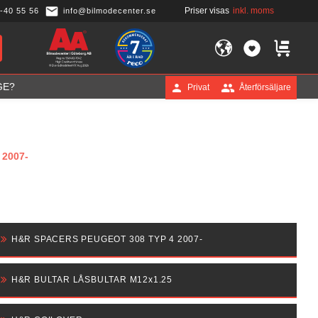
Priser visas
inkl. moms
-40 55 56
info@bilmodecenter.se
FAVORITER
KUNDVA
GE?
Privat
Återförsäljare
2007-
H&R SPACERS PEUGEOT 308 TYP 4 2007-
H&R BULTAR LÅSBULTAR M12x1.25