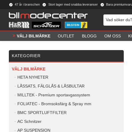
47 år i branschen
Stort lager med snabba leveranser
Bara premiumvar
VÄLJ BILMÄRKE
OUTLET
BLOGG
OM OSS
K
KATEGORIER
VÄLJ BILMÄRKE
HETA NYHETER
LÅSSATS, FÄLGLÅS & LÅSBULTAR
MILLTEK - Premium sportavgassystem
FOLIATEC - Bromsoksfärg & Spray mm
BMC SPORTLUFTFILTER
AC Schnitzer
AP SUSPENSION