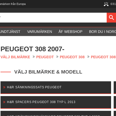
umärken från Europa
031
UNDTJÄNST
VARUMÄRKEN
ÅF WEBSHOP
BOR DU I NOR
PEUGEOT 308 2007-
VÄLJ BILMÄRKE
PEUGEOT
PEUGEOT 308
PEUGEOT 308 
VÄLJ BILMÄRKE & MODELL
H&R SÄNKNINGSSATS PEUGEOT
H&R SPACERS PEUGEOT 308 TYP L 2013