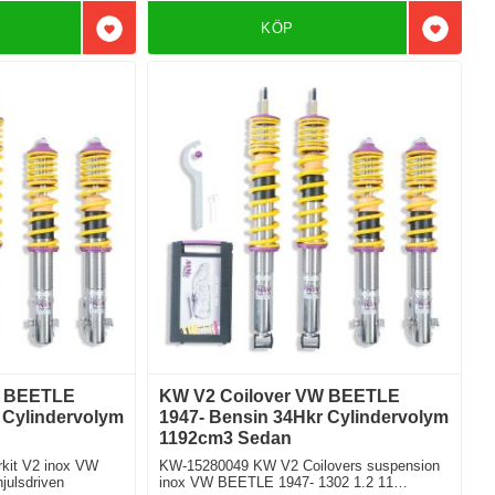
KÖP
Lägg till i favoriter
Lägg till
W BEETLE
KW V2 Coilover VW BEETLE
 Cylindervolym
1947- Bensin 34Hkr Cylindervolym
1192cm3 Sedan
kit V2 inox VW
KW-15280049 KW V2 Coilovers suspension
ulsdriven
inox VW BEETLE 1947- 1302 1.2 11