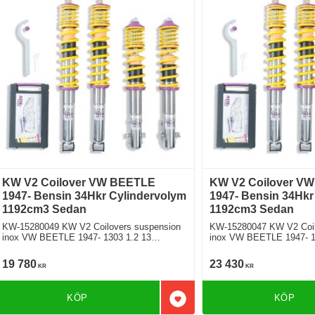
KW V2 Coilover VW BEETLE
KW V2 Coilover V
1947- Bensin 34Hkr Cylindervolym
1947- Bensin 34Hkr
1192cm3 Sedan
1192cm3 Sedan
KW-15280049 KW V2 Coilovers suspension
KW-15280047 KW V2 Coil
inox VW BEETLE 1947- 1303 1.2 13
inox VW BEETLE 1947- 1
Bakhjulsdriven
Bakhjulsdriven
19 780
23 430
KR
KR
KÖP
KÖP
Lägg till i favoriter