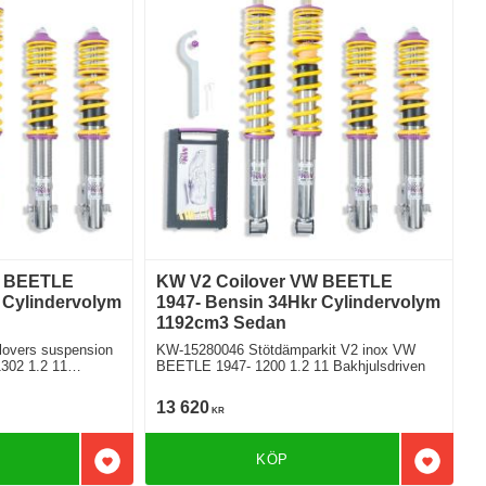
W BEETLE
KW V2 Coilover VW BEETLE
 Cylindervolym
1947- Bensin 34Hkr Cylindervolym
1192cm3 Sedan
overs suspension
KW-15280046 Stötdämparkit V2 inox VW
302 1.2 11
BEETLE 1947- 1200 1.2 11 Bakhjulsdriven
13 620
KR
KÖP
Lägg till i favoriter
Lägg till