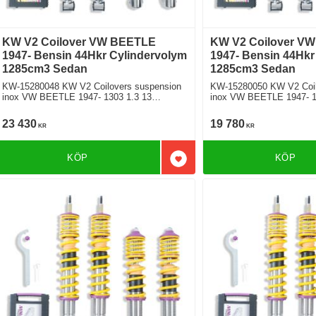
KW V2 Coilover VW BEETLE
KW V2 Coilover V
1947- Bensin 44Hkr Cylindervolym
1947- Bensin 44Hkr
1285cm3 Sedan
1285cm3 Sedan
KW-15280048 KW V2 Coilovers suspension
KW-15280050 KW V2 Coil
inox VW BEETLE 1947- 1303 1.3 13
inox VW BEETLE 1947- 1
Bakhjulsdriven
Bakhjulsdriven
23 430
19 780
KR
KR
KÖP
KÖP
Lägg till i favoriter