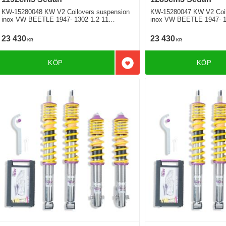
KW-15280048 KW V2 Coilovers suspension
KW-15280047 KW V2 Coil
inox VW BEETLE 1947- 1302 1.2 11
inox VW BEETLE 1947- 1
Bakhjulsdriven
Bakhjulsdriven
23 430
23 430
KR
KR
KÖP
KÖP
Lägg till i favoriter