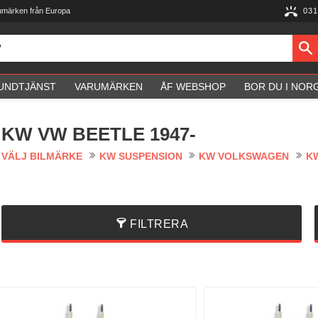
umärken från Europa
031
UNDTJÄNST
VARUMÄRKEN
ÅF WEBSHOP
BOR DU I NOR
KW VW BEETLE 1947-
VÄLJ BILMÄRKE
KW SUSPENSION
KW VOLKSWAGEN
KW
FILTRERA