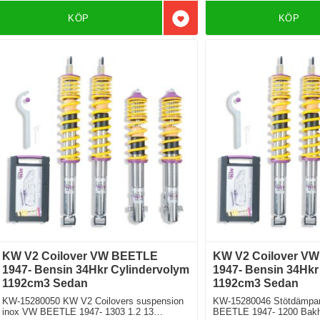
KÖP
KÖP
Lägg till i favoriter
KW V2 Coilover VW BEETLE
KW V2 Coilover V
1947- Bensin 34Hkr Cylindervolym
1947- Bensin 34Hkr
1192cm3 Sedan
1192cm3 Sedan
KW-15280050 KW V2 Coilovers suspension
KW-15280046 Stötdämpar
inox VW BEETLE 1947- 1303 1.2 13
BEETLE 1947- 1200 Bakhj