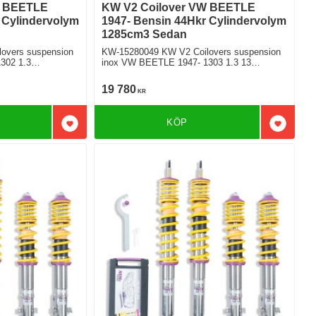
W BEETLE
KW V2 Coilover VW BEETLE
 Cylindervolym
1947- Bensin 44Hkr Cylindervolym
1285cm3 Sedan
overs suspension
KW-15280049 KW V2 Coilovers suspension
302 1.3
inox VW BEETLE 1947- 1303 1.3 13
Bakhjulsdriven
19 780
KR
KÖP
Lägg till i favoriter
Lägg till