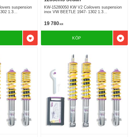
overs suspension
KW-15280050 KW V2 Coilovers suspension
302 1.3
inox VW BEETLE 1947- 1302 1.3
Bakhjulsdriven
19 780
KR
KÖP
Lägg till i favoriter
Lägg till