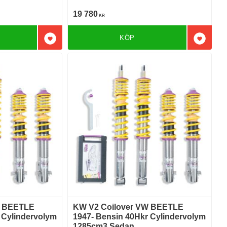
Bakhjulsdriven
19 780
KR
KÖP
Lägg till i favoriter
Lägg till
W BEETLE
KW V2 Coilover VW BEETLE
 Cylindervolym
1947- Bensin 40Hkr Cylindervolym
1285cm3 Sedan