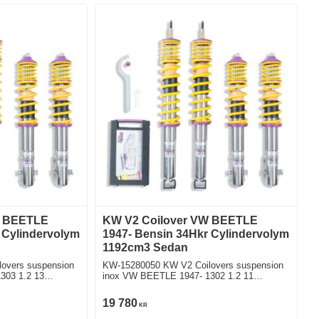
W BEETLE
KW V2 Coilover VW BEETLE
 Cylindervolym
1947- Bensin 34Hkr Cylindervolym
1192cm3 Sedan
overs suspension
KW-15280050 KW V2 Coilovers suspension
303 1.2 13
inox VW BEETLE 1947- 1302 1.2 11
Bakhjulsdriven
19 780
KR