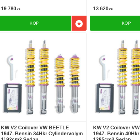
Bakhjulsdriven
19 780
13 620
KR
KR
KÖP
KÖP
Lägg till i favoriter
KW V2 Coilover VW BEETLE
KW V2 Coilover V
1947- Bensin 34Hkr Cylindervolym
1947- Bensin 40Hkr
1192cm3 Sedan
1285cm3 Sedan