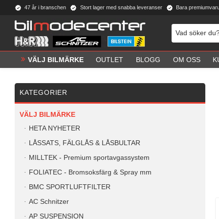
47 år i branschen
Stort lager med snabba leveranser
Bara premiumvar
VÄLJ BILMÄRKE
OUTLET
BLOGG
OM OSS
K
KATEGORIER
VÄLJ BILMÄRKE
HETA NYHETER
LÅSSATS, FÄLGLÅS & LÅSBULTAR
MILLTEK - Premium sportavgassystem
FOLIATEC - Bromsoksfärg & Spray mm
BMC SPORTLUFTFILTER
AC Schnitzer
AP SUSPENSION