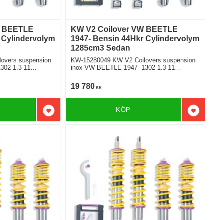
W BEETLE
KW V2 Coilover VW BEETLE
 Cylindervolym
1947- Bensin 44Hkr Cylindervolym
1285cm3 Sedan
overs suspension
KW-15280049 KW V2 Coilovers suspension
302 1.3 11
inox VW BEETLE 1947- 1302 1.3 11
Bakhjulsdriven
19 780
KR
KÖP
Lägg till i favoriter
Lägg till