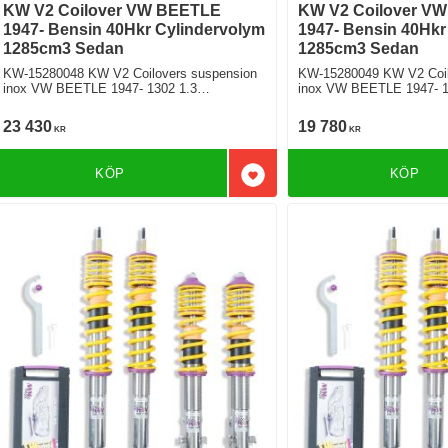
KW V2 Coilover VW BEETLE
KW V2 Coilover V
1947- Bensin 40Hkr Cylindervolym
1947- Bensin 40Hkr
1285cm3 Sedan
1285cm3 Sedan
KW-15280048 KW V2 Coilovers suspension
KW-15280049 KW V2 Coil
inox VW BEETLE 1947- 1302 1.3
inox VW BEETLE 1947- 1
Bakhjulsdriven
Bakhjulsdriven
23 430
19 780
KR
KR
KÖP
KÖP
Lägg till i favoriter