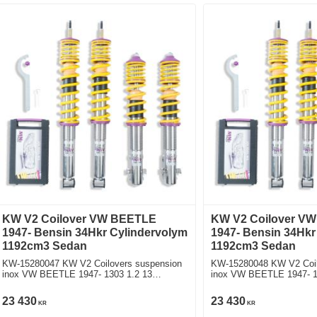
KW V2 Coilover VW BEETLE
KW V2 Coilover V
1947- Bensin 34Hkr Cylindervolym
1947- Bensin 34Hkr
1192cm3 Sedan
1192cm3 Sedan
KW-15280047 KW V2 Coilovers suspension
KW-15280048 KW V2 Coil
inox VW BEETLE 1947- 1303 1.2 13
inox VW BEETLE 1947- 1
Bakhjulsdriven
Bakhjulsdriven
23 430
23 430
KR
KR