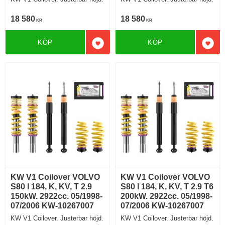
18 580
18 580
KR
KR
KÖP
KÖP
Lägg till i favoriter
Lägg 
KW V1 Coilover VOLVO
KW V1 Coilover VOLVO
S80 I 184, K, KV, T 2.9
S80 I 184, K, KV, T 2.9 T6
150kW. 2922cc. 05/1998-
200kW. 2922cc. 05/1998-
07/2006 KW-10267007
07/2006 KW-10267007
KW V1 Coilover. Justerbar höjd.
KW V1 Coilover. Justerbar höjd.