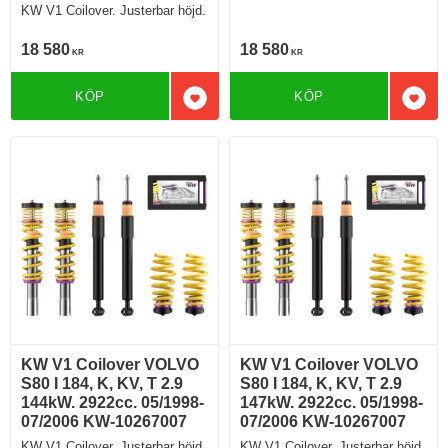
KW V1 Coilover. Justerbar höjd.
18 580
18 580
KR
KR
KÖP
KÖP
Lägg till i favoriter
Lägg 
KW V1 Coilover VOLVO
KW V1 Coilover VOLVO
S80 I 184, K, KV, T 2.9
S80 I 184, K, KV, T 2.9
144kW. 2922cc. 05/1998-
147kW. 2922cc. 05/1998-
07/2006 KW-10267007
07/2006 KW-10267007
KW V1 Coilover. Justerbar höjd.
KW V1 Coilover. Justerbar höjd.