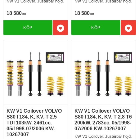
KW V1 Coilover. Justerbar höjd.
KW V1 Coilover. Justerbar höjd.
18 580
18 580
KR
KR
KÖP
KÖP
Lägg till i favoriter
Lägg 
KW V1 Coilover VOLVO
KW V1 Coilover VOLVO
S80 I 184, K, KV, T 2.5
S80 I 184, K, KV, T 2.8 T6
TDI 103kW. 2461cc.
200kW. 2783cc. 05/1998-
05/1998-07/2006 KW-
07/2006 KW-10267007
10267007
KW V1 Coilover. Justerbar höjd.