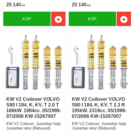
25 140
25 140
KR
KR
KÖP
KÖP
Lägg till i favoriter
Lägg 
KW V2 Coilover VOLVO
KW V2 Coilover VOLVO
S80 I 184, K, KV, T 2.0 T
S80 I 184, K, KV, T 2.3 R
166kW. 1984cc. 05/1998-
195kW. 2319cc. 05/1998-
07/2006 KW-15267007
07/2006 KW-15267007
KW V2 Coilover. Justerbar höjd.
KW V2 Coilover. Justerbar höjd.
Justerbar retur (Rebound).
Justerbar retur (Rebound).