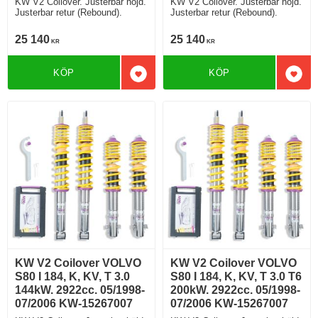
KW V2 Coilover. Justerbar höjd.
KW V2 Coilover. Justerbar höjd.
Justerbar retur (Rebound).
Justerbar retur (Rebound).
25 140
25 140
KR
KR
KÖP
KÖP
Lägg till i favoriter
Lägg 
KW V2 Coilover VOLVO
KW V2 Coilover VOLVO
S80 I 184, K, KV, T 3.0
S80 I 184, K, KV, T 3.0 T6
144kW. 2922cc. 05/1998-
200kW. 2922cc. 05/1998-
07/2006 KW-15267007
07/2006 KW-15267007