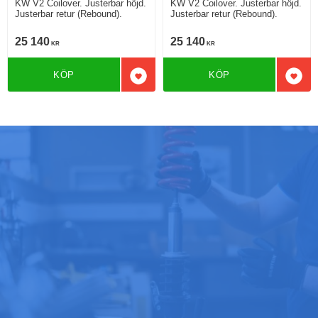
KW V2 Coilover. Justerbar höjd.
KW V2 Coilover. Justerbar höjd.
Justerbar retur (Rebound).
Justerbar retur (Rebound).
25 140
25 140
KR
KR
KÖP
KÖP
Lägg till i favoriter
Lägg 