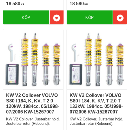
18 580
18 580
KR
KR
KÖP
KÖP
Lägg till i favoriter
Lägg 
KW V2 Coilover VOLVO
KW V2 Coilover VOLVO
S80 I 184, K, KV, T 2.0
S80 I 184, K, KV, T 2.0 T
120kW. 1984cc. 05/1998-
132kW. 1984cc. 05/1998-
07/2006 KW-15267007
07/2006 KW-15267007
KW V2 Coilover. Justerbar höjd.
KW V2 Coilover. Justerbar höjd.
Justerbar retur (Rebound).
Justerbar retur (Rebound).