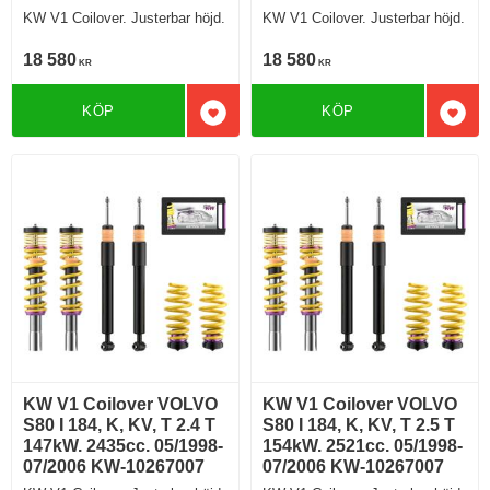
KW V1 Coilover. Justerbar höjd.
KW V1 Coilover. Justerbar höjd.
18 580
18 580
KR
KR
KÖP
KÖP
Lägg till i favoriter
Lägg 
KW V1 Coilover VOLVO
KW V1 Coilover VOLVO
S80 I 184, K, KV, T 2.4 T
S80 I 184, K, KV, T 2.5 T
147kW. 2435cc. 05/1998-
154kW. 2521cc. 05/1998-
07/2006 KW-10267007
07/2006 KW-10267007