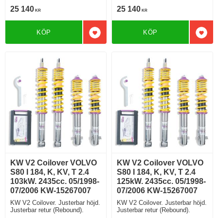
25 140
25 140
KR
KR
KÖP
KÖP
Lägg till i favoriter
Lägg 
KW V2 Coilover VOLVO
KW V2 Coilover VOLVO
S80 I 184, K, KV, T 2.4
S80 I 184, K, KV, T 2.4
103kW. 2435cc. 05/1998-
125kW. 2435cc. 05/1998-
07/2006 KW-15267007
07/2006 KW-15267007
KW V2 Coilover. Justerbar höjd.
KW V2 Coilover. Justerbar höjd.
Justerbar retur (Rebound).
Justerbar retur (Rebound).