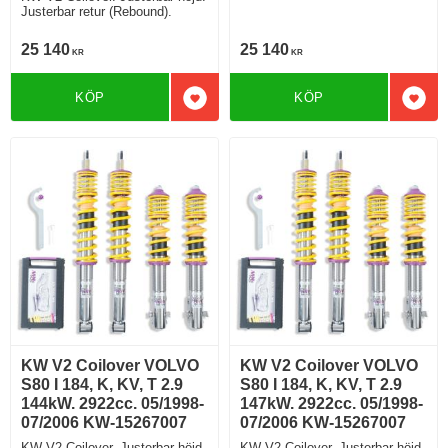
Justerbar retur (Rebound).
25 140
25 140
KR
KR
KÖP
KÖP
Lägg till i favoriter
Lägg 
KW V2 Coilover VOLVO
KW V2 Coilover VOLVO
S80 I 184, K, KV, T 2.9
S80 I 184, K, KV, T 2.9
144kW. 2922cc. 05/1998-
147kW. 2922cc. 05/1998-
07/2006 KW-15267007
07/2006 KW-15267007
KW V2 Coilover. Justerbar höjd.
KW V2 Coilover. Justerbar höjd.