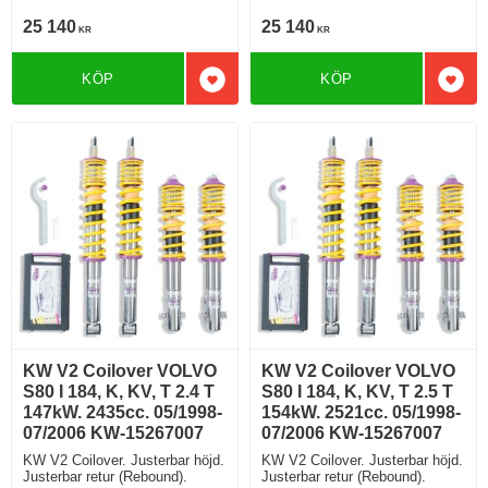
25 140
25 140
KR
KR
KÖP
KÖP
Lägg till i favoriter
Lägg 
KW V2 Coilover VOLVO
KW V2 Coilover VOLVO
S80 I 184, K, KV, T 2.4 T
S80 I 184, K, KV, T 2.5 T
147kW. 2435cc. 05/1998-
154kW. 2521cc. 05/1998-
07/2006 KW-15267007
07/2006 KW-15267007
KW V2 Coilover. Justerbar höjd.
KW V2 Coilover. Justerbar höjd.
Justerbar retur (Rebound).
Justerbar retur (Rebound).