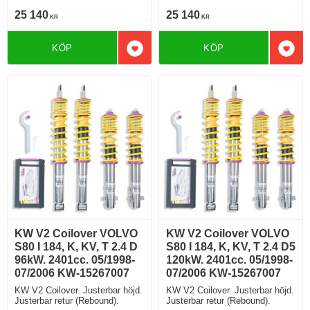
25 140
25 140
KR
KR
KÖP
KÖP
Lägg till i favoriter
Lägg 
KW V2 Coilover VOLVO
KW V2 Coilover VOLVO
S80 I 184, K, KV, T 2.4 D
S80 I 184, K, KV, T 2.4 D5
96kW. 2401cc. 05/1998-
120kW. 2401cc. 05/1998-
07/2006 KW-15267007
07/2006 KW-15267007
KW V2 Coilover. Justerbar höjd.
KW V2 Coilover. Justerbar höjd.
Justerbar retur (Rebound).
Justerbar retur (Rebound).