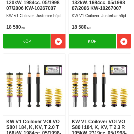
120kW. 1984cc. 05/1998-
132kW. 1984cc. 05/1998-
07/2006 KW-10267007
07/2006 KW-10267007
KW V1 Coilover. Justerbar höjd.
KW V1 Coilover. Justerbar höjd.
18 580
18 580
KR
KR
KÖP
KÖP
Lägg till i favoriter
Lägg 
KW V1 Coilover VOLVO
KW V1 Coilover VOLVO
S80 I 184, K, KV, T 2.0 T
S80 I 184, K, KV, T 2.3 R
166kW. 1984cc. 05/1998-
195kW. 2319cc. 05/1998-