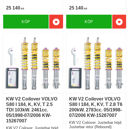
25 140
25 140
KR
KR
KÖP
KÖP
Lägg till i favoriter
Lägg 
KW V2 Coilover VOLVO
KW V2 Coilover VOLVO
S80 I 184, K, KV, T 2.5
S80 I 184, K, KV, T 2.8 T6
TDI 103kW. 2461cc.
200kW. 2783cc. 05/1998-
05/1998-07/2006 KW-
07/2006 KW-15267007
15267007
KW V2 Coilover. Justerbar höjd.
Justerbar retur (Rebound).
KW V2 Coilover. Justerbar höjd.