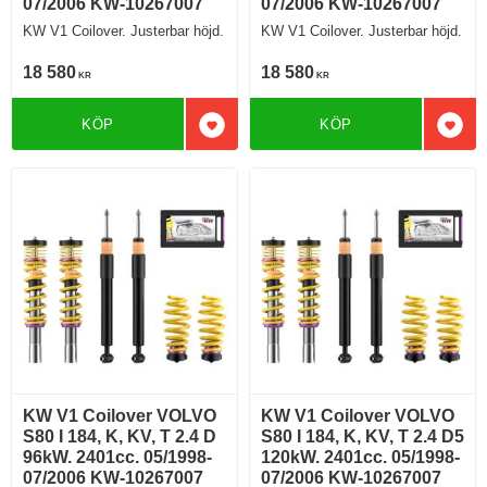
07/2006 KW-10267007
07/2006 KW-10267007
KW V1 Coilover. Justerbar höjd.
KW V1 Coilover. Justerbar höjd.
18 580
18 580
KR
KR
KÖP
KÖP
Lägg till i favoriter
Lägg 
KW V1 Coilover VOLVO
KW V1 Coilover VOLVO
S80 I 184, K, KV, T 2.4 D
S80 I 184, K, KV, T 2.4 D5
96kW. 2401cc. 05/1998-
120kW. 2401cc. 05/1998-
07/2006 KW-10267007
07/2006 KW-10267007