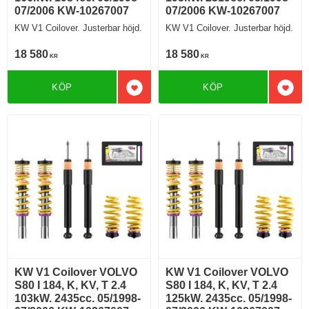
07/2006 KW-10267007
07/2006 KW-10267007
KW V1 Coilover. Justerbar höjd.
KW V1 Coilover. Justerbar höjd.
18 580
18 580
KR
KR
KÖP
KÖP
Lägg till i favoriter
Lägg 
KW V1 Coilover VOLVO
KW V1 Coilover VOLVO
S80 I 184, K, KV, T 2.4
S80 I 184, K, KV, T 2.4
103kW. 2435cc. 05/1998-
125kW. 2435cc. 05/1998-