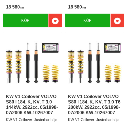
18 580
18 580
KR
KR
KÖP
KÖP
Lägg till i favoriter
Lägg 
KW V1 Coilover VOLVO
KW V1 Coilover VOLVO
S80 I 184, K, KV, T 3.0
S80 I 184, K, KV, T 3.0 T6
144kW. 2922cc. 05/1998-
200kW. 2922cc. 05/1998-
07/2006 KW-10267007
07/2006 KW-10267007
KW V1 Coilover. Justerbar höjd.
KW V1 Coilover. Justerbar höjd.