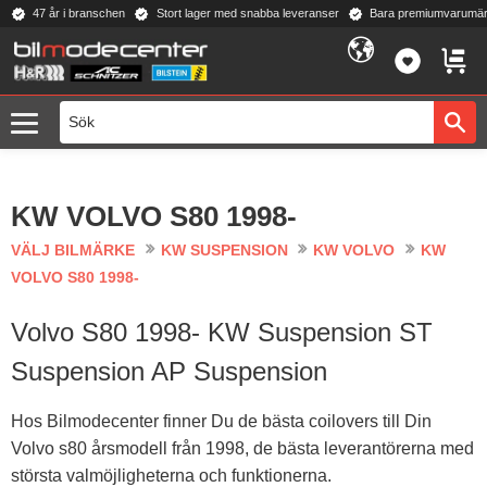
47 år i branschen
Stort lager med snabba leveranser
Bara premiumvarumär
Meny
FAVORI
KUND
KW VOLVO S80 1998-
VÄLJ BILMÄRKE
KW SUSPENSION
KW VOLVO
KW
VOLVO S80 1998-
Volvo S80 1998- KW Suspension ST
Suspension AP Suspension
Hos Bilmodecenter finner Du de bästa coilovers till Din
Volvo s80 årsmodell från 1998, de bästa leverantörerna med
största valmöjligheterna och funktionerna.