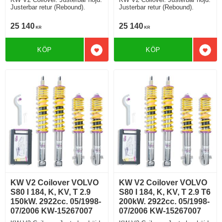
Justerbar retur (Rebound).
Justerbar retur (Rebound).
25 140
25 140
KR
KR
KÖP
KÖP
Lägg till i favoriter
Lägg 
KW V2 Coilover VOLVO
KW V2 Coilover VOLVO
S80 I 184, K, KV, T 2.9
S80 I 184, K, KV, T 2.9 T6
150kW. 2922cc. 05/1998-
200kW. 2922cc. 05/1998-
07/2006 KW-15267007
07/2006 KW-15267007