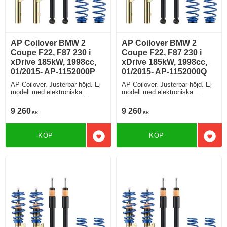
AP Coilover BMW 2
AP Coilover BMW 2
Coupe F22, F87 230 i
Coupe F22, F87 230 i
xDrive 185kW, 1998cc,
xDrive 185kW, 1998cc,
01/2015- AP-1152000P
01/2015- AP-1152000Q
AP Coilover. Justerbar höjd. Ej
AP Coilover. Justerbar höjd. Ej
modell med elektroniska
modell med elektroniska
stötdämpare
stötdämpare
9 260
9 260
KR
KR
KÖP
KÖP
Lägg till i favoriter
Lägg 