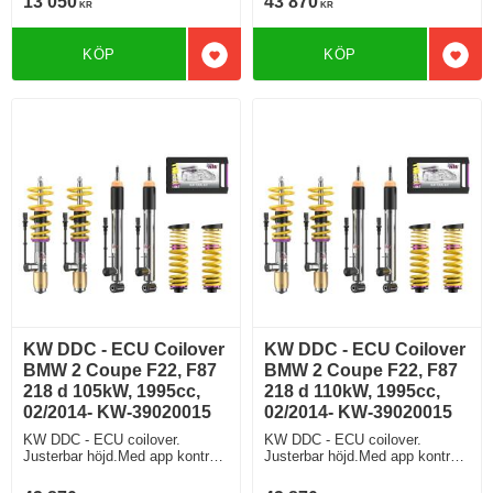
13 050
43 870
KR
KR
KÖP
KÖP
Lägg till i favoriter
Lägg 
KW DDC - ECU Coilover
KW DDC - ECU Coilover
BMW 2 Coupe F22, F87
BMW 2 Coupe F22, F87
218 d 105kW, 1995cc,
218 d 110kW, 1995cc,
02/2014- KW-39020015
02/2014- KW-39020015
KW DDC - ECU coilover.
KW DDC - ECU coilover.
Justerbar höjd.Med app kontroll.
Justerbar höjd.Med app kontroll.
Du styr chassits avstämning
Du styr chassits avstämning
med en app i Din telefon. Modell
med en app i Din telefon. Modell