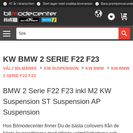
47 år i branschen
Stort lager med snabba leveranser
Bara premiumvarumär
Meny
FAVORI
KUND
KW BMW 2 SERIE F22 F23
VÄLJ BILMÄRKE
KW SUSPENSION
KW BMW
KW BMW
2 SERIE F22 F23
BMW 2 Serie F22 F23 inkl M2 KW
Suspension ST Suspension AP
Suspension
Hos Bilmodecenter finner Du de bästa coilovers från de