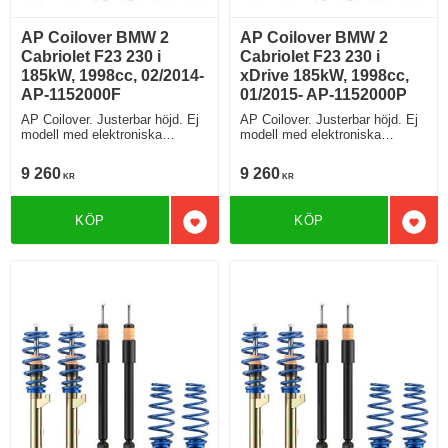
AP Coilover BMW 2
AP Coilover BMW 2
Cabriolet F23 230 i
Cabriolet F23 230 i
185kW, 1998cc, 02/2014-
xDrive 185kW, 1998cc,
AP-1152000F
01/2015- AP-1152000P
AP Coilover. Justerbar höjd. Ej
AP Coilover. Justerbar höjd. Ej
modell med elektroniska
modell med elektroniska
stötdämpare
stötdämpare
9 260
9 260
KR
KR
KÖP
KÖP
Lägg till i favoriter
Lägg 