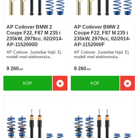
AP Coilover BMW 2
AP Coilover BMW 2
Coupe F22, F87 M 235 i
Coupe F22, F87 M 235 i
235kW, 2979cc, 02/2014-
235kW, 2979cc, 02/2014-
AP-1152000D
AP-1152000F
AP Coilover. Justerbar höjd. Ej
AP Coilover. Justerbar höjd. Ej
modell med elektroniska
modell med elektroniska
stötdämpare
stötdämpare
9 260
9 260
KR
KR
KÖP
KÖP
Lägg till i favoriter
Lägg 