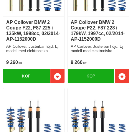
AP Coilover BMW 2
AP Coilover BMW 2
Coupe F22, F87 225 i
Coupe F22, F87 228 i
135kW, 1998cc, 02/2014-
179kW, 1997cc, 02/2014-
AP-1152000D
AP-1152000D
AP Coilover. Justerbar höjd. Ej
AP Coilover. Justerbar höjd. Ej
modell med elektroniska
modell med elektroniska
stötdämpare
stötdämpare
9 260
9 260
KR
KR
KÖP
KÖP
Lägg till i favoriter
Lägg 