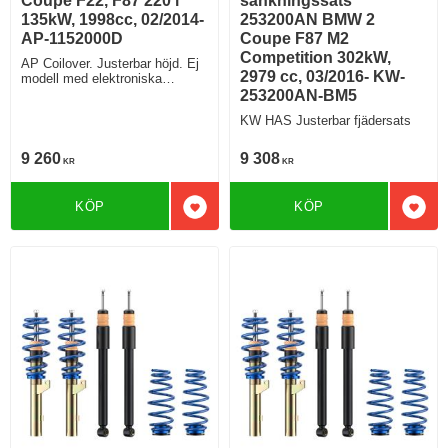
Coupe F22, F87 220 i
sänkningssats
135kW, 1998cc, 02/2014-
253200AN BMW 2
AP-1152000D
Coupe F87 M2
Competition 302kW,
AP Coilover. Justerbar höjd. Ej
2979 cc, 03/2016- KW-
modell med elektroniska
stötdämpare
253200AN-BM5
KW HAS Justerbar fjädersats
9 260
9 308
KR
KR
KÖP
KÖP
Lägg till i favoriter
Lägg 