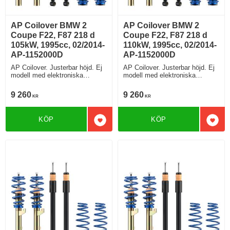
AP Coilover BMW 2
AP Coilover BMW 2
Coupe F22, F87 218 d
Coupe F22, F87 218 d
105kW, 1995cc, 02/2014-
110kW, 1995cc, 02/2014-
AP-1152000D
AP-1152000D
AP Coilover. Justerbar höjd. Ej
AP Coilover. Justerbar höjd. Ej
modell med elektroniska
modell med elektroniska
stötdämpare
stötdämpare
9 260
9 260
KR
KR
KÖP
KÖP
Lägg till i favoriter
Lägg 