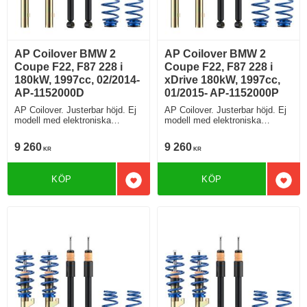
AP Coilover BMW 2
AP Coilover BMW 2
Coupe F22, F87 228 i
Coupe F22, F87 228 i
180kW, 1997cc, 02/2014-
xDrive 180kW, 1997cc,
AP-1152000D
01/2015- AP-1152000P
AP Coilover. Justerbar höjd. Ej
AP Coilover. Justerbar höjd. Ej
modell med elektroniska
modell med elektroniska
stötdämpare
stötdämpare
9 260
9 260
KR
KR
KÖP
KÖP
Lägg till i favoriter
Lägg 