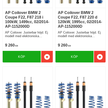
AP Coilover BMW 2
AP Coilover BMW 2
Coupe F22, F87 218 i
Coupe F22, F87 220 d
100kW, 1499cc, 02/2014-
120kW, 1995cc, 02/2014-
AP-1152000D
AP-1152000D
AP Coilover. Justerbar höjd. Ej
AP Coilover. Justerbar höjd. Ej
modell med elektroniska
modell med elektroniska
stötdämpare
stötdämpare
9 260
9 260
KR
KR
KÖP
KÖP
Lägg till i favoriter
Lägg 