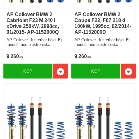
AP Coilover BMW 2
AP Coilover BMW 2
Cabriolet F23 M 240 i
Coupe F22, F87 218 d
xDrive 250kW, 2998cc,
100kW, 1995cc, 02/2014-
01/2015- AP-1152000Q
AP-1152000D
AP Coilover. Justerbar höjd. Ej
AP Coilover. Justerbar höjd. Ej
modell med elektroniska
modell med elektroniska
stötdämpare
stötdämpare
9 260
9 260
KR
KR
KÖP
KÖP
Lägg till i favoriter
Lägg 