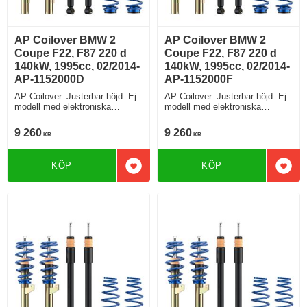
AP Coilover BMW 2
AP Coilover BMW 2
Coupe F22, F87 220 d
Coupe F22, F87 220 d
140kW, 1995cc, 02/2014-
140kW, 1995cc, 02/2014-
AP-1152000D
AP-1152000F
AP Coilover. Justerbar höjd. Ej
AP Coilover. Justerbar höjd. Ej
modell med elektroniska
modell med elektroniska
stötdämpare
stötdämpare
9 260
9 260
KR
KR
KÖP
KÖP
Lägg till i favoriter
Lägg 