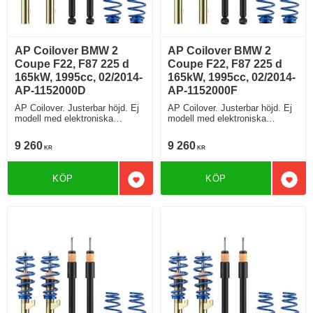
AP Coilover BMW 2
AP Coilover BMW 2
Coupe F22, F87 225 d
Coupe F22, F87 225 d
165kW, 1995cc, 02/2014-
165kW, 1995cc, 02/2014-
AP-1152000D
AP-1152000F
AP Coilover. Justerbar höjd. Ej
AP Coilover. Justerbar höjd. Ej
modell med elektroniska
modell med elektroniska
stötdämpare
stötdämpare
9 260
9 260
KR
KR
KÖP
KÖP
Lägg till i favoriter
Lägg 