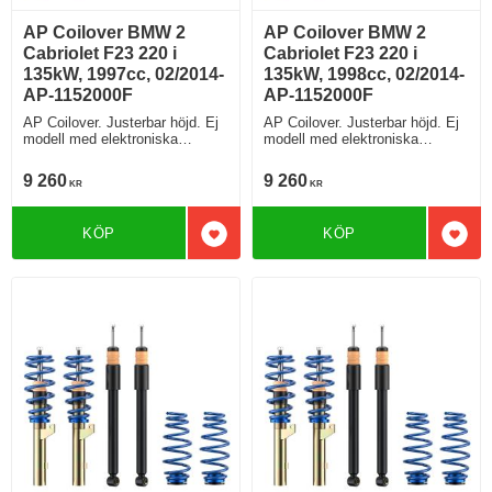
AP Coilover BMW 2
AP Coilover BMW 2
Cabriolet F23 220 i
Cabriolet F23 220 i
135kW, 1997cc, 02/2014-
135kW, 1998cc, 02/2014-
AP-1152000F
AP-1152000F
AP Coilover. Justerbar höjd. Ej
AP Coilover. Justerbar höjd. Ej
modell med elektroniska
modell med elektroniska
stötdämpare
stötdämpare
9 260
9 260
KR
KR
KÖP
KÖP
Lägg till i favoriter
Lägg 