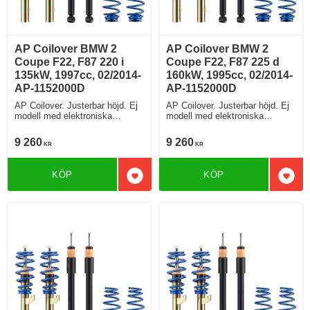
AP Coilover BMW 2
AP Coilover BMW 2
Coupe F22, F87 220 i
Coupe F22, F87 225 d
135kW, 1997cc, 02/2014-
160kW, 1995cc, 02/2014-
AP-1152000D
AP-1152000D
AP Coilover. Justerbar höjd. Ej
AP Coilover. Justerbar höjd. Ej
modell med elektroniska
modell med elektroniska
stötdämpare
stötdämpare
9 260
9 260
KR
KR
KÖP
KÖP
Lägg till i favoriter
Lägg 