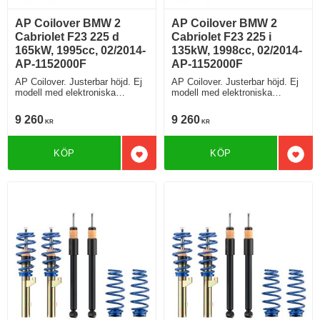
AP Coilover BMW 2
AP Coilover BMW 2
Cabriolet F23 225 d
Cabriolet F23 225 i
165kW, 1995cc, 02/2014-
135kW, 1998cc, 02/2014-
AP-1152000F
AP-1152000F
AP Coilover. Justerbar höjd. Ej
AP Coilover. Justerbar höjd. Ej
modell med elektroniska
modell med elektroniska
stötdämpare
stötdämpare
9 260
9 260
KR
KR
KÖP
KÖP
Lägg till i favoriter
Lägg 