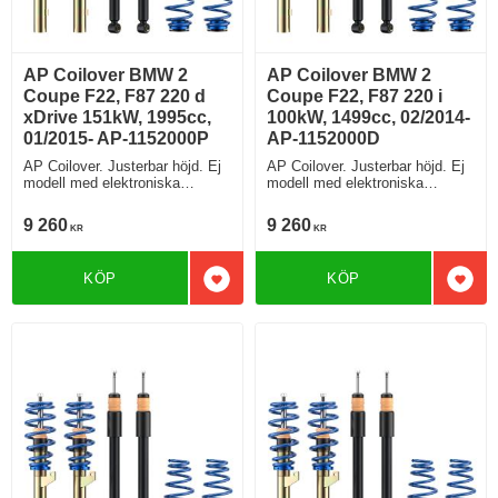
AP Coilover BMW 2
AP Coilover BMW 2
Coupe F22, F87 220 d
Coupe F22, F87 220 i
xDrive 151kW, 1995cc,
100kW, 1499cc, 02/2014-
01/2015- AP-1152000P
AP-1152000D
AP Coilover. Justerbar höjd. Ej
AP Coilover. Justerbar höjd. Ej
modell med elektroniska
modell med elektroniska
stötdämpare
stötdämpare
9 260
9 260
KR
KR
KÖP
KÖP
Lägg till i favoriter
Lägg 