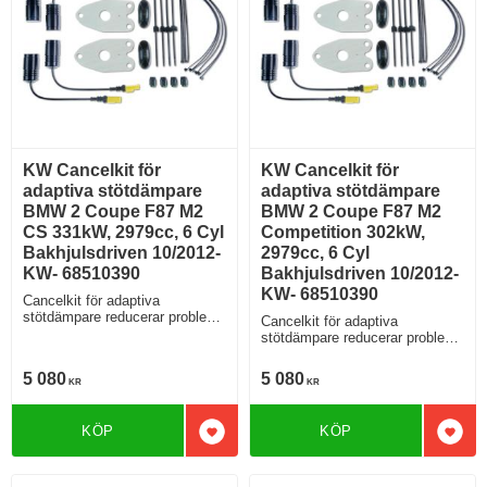
KW Cancelkit för
KW Cancelkit för
adaptiva stötdämpare
adaptiva stötdämpare
BMW 2 Coupe F87 M2
BMW 2 Coupe F87 M2
CS 331kW, 2979cc, 6 Cyl
Competition 302kW,
Bakhjulsdriven 10/2012-
2979cc, 6 Cyl
KW- 68510390
Bakhjulsdriven 10/2012-
KW- 68510390
Cancelkit för adaptiva
stötdämpare reducerar problem
Cancelkit för adaptiva
med felkoder
stötdämpare reducerar problem
med felkoder
5 080
5 080
KR
KR
KÖP
KÖP
Lägg till i favoriter
Lägg 