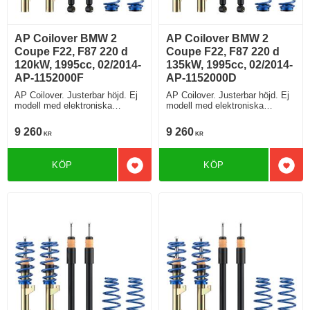
AP Coilover BMW 2
AP Coilover BMW 2
Coupe F22, F87 220 d
Coupe F22, F87 220 d
120kW, 1995cc, 02/2014-
135kW, 1995cc, 02/2014-
AP-1152000F
AP-1152000D
AP Coilover. Justerbar höjd. Ej
AP Coilover. Justerbar höjd. Ej
modell med elektroniska
modell med elektroniska
stötdämpare
stötdämpare
9 260
9 260
KR
KR
KÖP
KÖP
Lägg till i favoriter
Lägg 