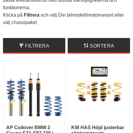
bästa leverantörerna med största valmöjligheterna och
funktionerna.
Klicka på
Filtrera
och välj Din bilmodell/motorvariant eller
välj chassipaket
FILTRERA
SORTERA
AP Coilover BMW 2
KW HAS Höjd justerbar