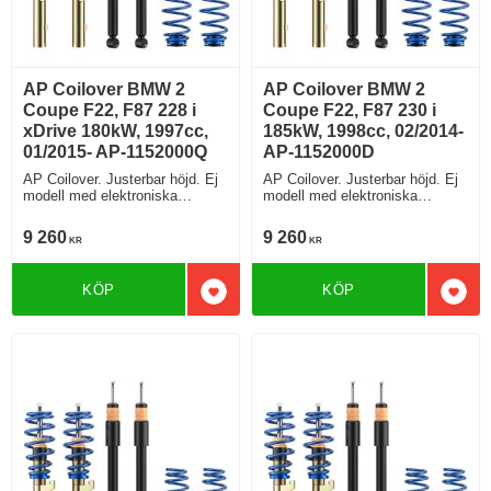
AP Coilover BMW 2
AP Coilover BMW 2
Coupe F22, F87 228 i
Coupe F22, F87 230 i
xDrive 180kW, 1997cc,
185kW, 1998cc, 02/2014-
01/2015- AP-1152000Q
AP-1152000D
AP Coilover. Justerbar höjd. Ej
AP Coilover. Justerbar höjd. Ej
modell med elektroniska
modell med elektroniska
stötdämpare
stötdämpare
9 260
9 260
KR
KR
KÖP
KÖP
Lägg till i favoriter
Lägg 