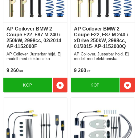
AP Coilover BMW 2
AP Coilover BMW 2
Coupe F22, F87 M 240 i
Coupe F22, F87 M 240 i
250kW, 2998cc, 02/2014-
xDrive 250kW, 2998cc,
AP-1152000F
01/2015- AP-1152000Q
AP Coilover. Justerbar höjd. Ej
AP Coilover. Justerbar höjd. Ej
modell med elektroniska
modell med elektroniska
stötdämpare
stötdämpare
9 260
9 260
KR
KR
KÖP
KÖP
Lägg till i favoriter
Lägg 