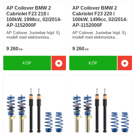
AP Coilover BMW 2
AP Coilover BMW 2
Cabriolet F23 218 i
Cabriolet F23 220 i
100kW, 1998cc, 02/2014-
100kW, 1499cc, 02/2014-
AP-1152000F
AP-1152000F
AP Coilover. Justerbar höjd. Ej
AP Coilover. Justerbar höjd. Ej
modell med elektroniska
modell med elektroniska
stötdämpare
stötdämpare
9 260
9 260
KR
KR
KÖP
KÖP
Lägg till i favoriter
Lägg 