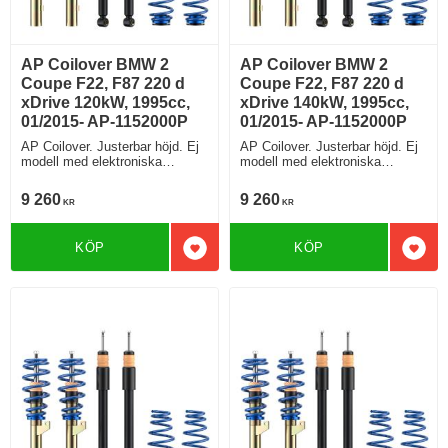
AP Coilover BMW 2
AP Coilover BMW 2
Coupe F22, F87 220 d
Coupe F22, F87 220 d
xDrive 120kW, 1995cc,
xDrive 140kW, 1995cc,
01/2015- AP-1152000P
01/2015- AP-1152000P
AP Coilover. Justerbar höjd. Ej
AP Coilover. Justerbar höjd. Ej
modell med elektroniska
modell med elektroniska
stötdämpare
stötdämpare
9 260
9 260
KR
KR
KÖP
KÖP
Lägg till i favoriter
Lägg 