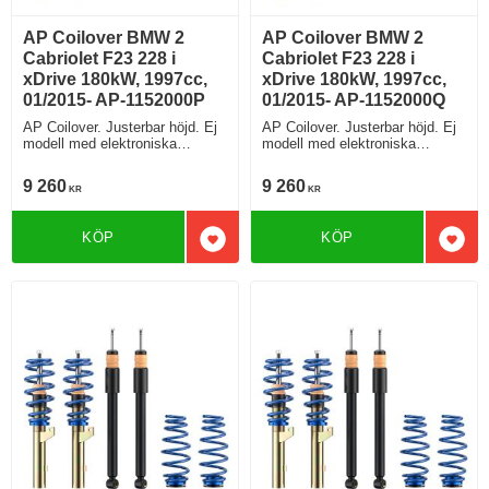
AP Coilover BMW 2
AP Coilover BMW 2
Cabriolet F23 228 i
Cabriolet F23 228 i
xDrive 180kW, 1997cc,
xDrive 180kW, 1997cc,
01/2015- AP-1152000P
01/2015- AP-1152000Q
AP Coilover. Justerbar höjd. Ej
AP Coilover. Justerbar höjd. Ej
modell med elektroniska
modell med elektroniska
stötdämpare
stötdämpare
9 260
9 260
KR
KR
KÖP
KÖP
Lägg till i favoriter
Lägg 