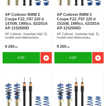
AP Coilover BMW 2
AP Coilover BMW 2
Coupe F22, F87 220 d
Coupe F22, F87 220 d
147kW, 1995cc, 02/2014-
151kW, 1995cc, 02/2014-
AP-1152000D
AP-1152000D
AP Coilover. Justerbar höjd. Ej
AP Coilover. Justerbar höjd. Ej
modell med elektroniska
modell med elektroniska
stötdämpare
stötdämpare
9 260
9 260
KR
KR
KÖP
KÖP
Lägg till i favoriter
Lägg 