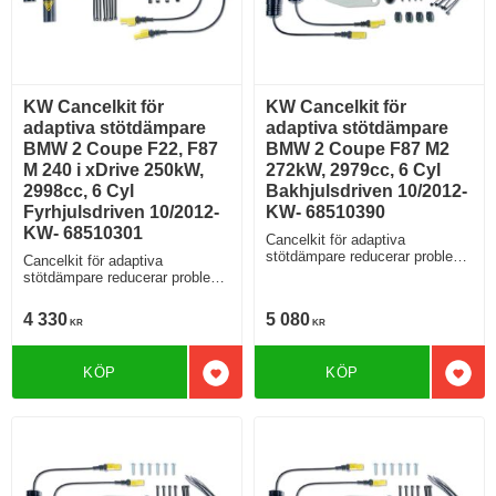
KW Cancelkit för
KW Cancelkit för
adaptiva stötdämpare
adaptiva stötdämpare
BMW 2 Coupe F22, F87
BMW 2 Coupe F87 M2
M 240 i xDrive 250kW,
272kW, 2979cc, 6 Cyl
2998cc, 6 Cyl
Bakhjulsdriven 10/2012-
Fyrhjulsdriven 10/2012-
KW- 68510390
KW- 68510301
Cancelkit för adaptiva
stötdämpare reducerar problem
Cancelkit för adaptiva
med felkoder
stötdämpare reducerar problem
med felkoder
4 330
5 080
KR
KR
KÖP
KÖP
Lägg till i favoriter
Lägg 