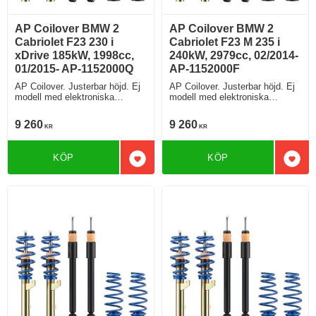
AP Coilover BMW 2
AP Coilover BMW 2
Cabriolet F23 230 i
Cabriolet F23 M 235 i
xDrive 185kW, 1998cc,
240kW, 2979cc, 02/2014-
01/2015- AP-1152000Q
AP-1152000F
AP Coilover. Justerbar höjd. Ej
AP Coilover. Justerbar höjd. Ej
modell med elektroniska
modell med elektroniska
stötdämpare
stötdämpare
9 260
9 260
KR
KR
KÖP
KÖP
Lägg till i favoriter
Lägg 