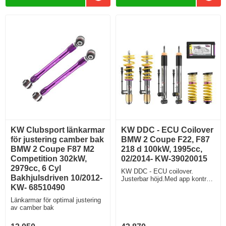
KW Clubsport länkarmar
KW DDC - ECU Coilover
för justering camber bak
BMW 2 Coupe F22, F87
BMW 2 Coupe F87 M2
218 d 100kW, 1995cc,
Competition 302kW,
02/2014- KW-39020015
2979cc, 6 Cyl
KW DDC - ECU coilover.
Bakhjulsdriven 10/2012-
Justerbar höjd.Med app kontroll.
Du styr chassits avstämning
KW- 68510490
med en app i Din telefon. Modell
Länkarmar för optimal justering
utan elektroniska stötdämpare.
av camber bak
Plug and play direkt
uppdatering.