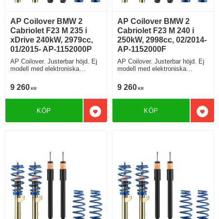
AP Coilover BMW 2
AP Coilover BMW 2
Cabriolet F23 M 235 i
Cabriolet F23 M 240 i
xDrive 240kW, 2979cc,
250kW, 2998cc, 02/2014-
01/2015- AP-1152000P
AP-1152000F
AP Coilover. Justerbar höjd. Ej
AP Coilover. Justerbar höjd. Ej
modell med elektroniska
modell med elektroniska
stötdämpare
stötdämpare
9 260
9 260
KR
KR
KÖP
KÖP
Lägg till i favoriter
Lägg 