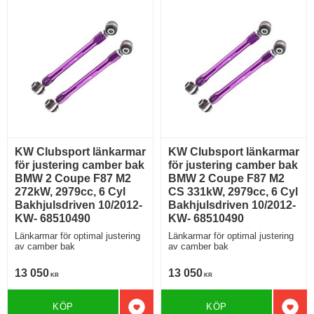
KW Clubsport länkarmar
KW Clubsport länkarmar
för justering camber bak
för justering camber bak
BMW 2 Coupe F87 M2
BMW 2 Coupe F87 M2
272kW, 2979cc, 6 Cyl
CS 331kW, 2979cc, 6 Cyl
Bakhjulsdriven 10/2012-
Bakhjulsdriven 10/2012-
KW- 68510490
KW- 68510490
Länkarmar för optimal justering
Länkarmar för optimal justering
av camber bak
av camber bak
13 050
13 050
KR
KR
KÖP
KÖP
Lägg till i favoriter
Lägg 