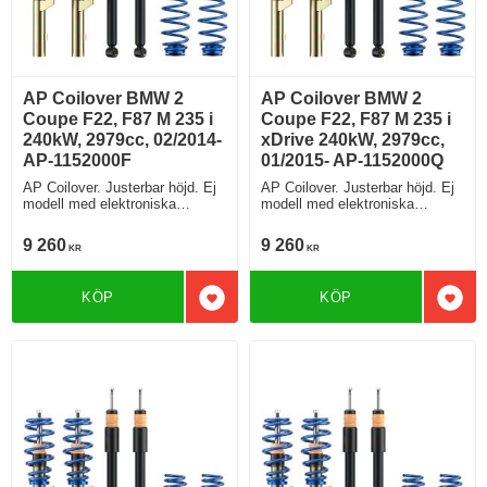
AP Coilover BMW 2
AP Coilover BMW 2
Coupe F22, F87 M 235 i
Coupe F22, F87 M 235 i
240kW, 2979cc, 02/2014-
xDrive 240kW, 2979cc,
AP-1152000F
01/2015- AP-1152000Q
AP Coilover. Justerbar höjd. Ej
AP Coilover. Justerbar höjd. Ej
modell med elektroniska
modell med elektroniska
stötdämpare
stötdämpare
9 260
9 260
KR
KR
KÖP
KÖP
Lägg till i favoriter
Lägg 