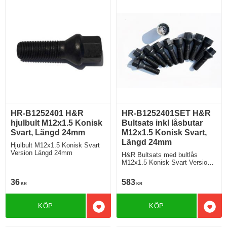
HR-B1252401 H&R
HR-B1252401SET H&R
hjulbult M12x1.5 Konisk
Bultsats inkl låsbutar
Svart, Längd 24mm
M12x1.5 Konisk Svart,
Längd 24mm
Hjulbult M12x1.5 Konisk Svart
Version Längd 24mm
H&R Bultsats med bultlås
M12x1.5 Konisk Svart Version
Längd 24mm
36
583
KR
KR
KÖP
KÖP
Lägg till i favoriter
Lägg 