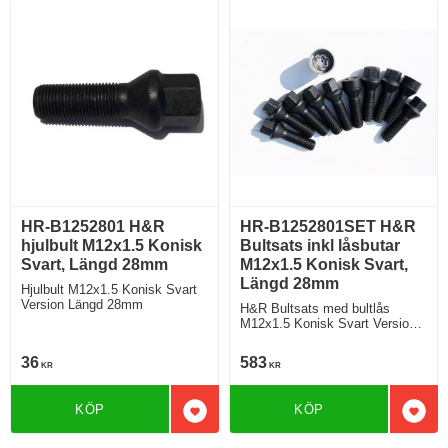
HR-B1252801 H&R
HR-B1252801SET H&R
hjulbult M12x1.5 Konisk
Bultsats inkl låsbutar
Svart, Längd 28mm
M12x1.5 Konisk Svart,
Längd 28mm
Hjulbult M12x1.5 Konisk Svart
Version Längd 28mm
H&R Bultsats med bultlås
M12x1.5 Konisk Svart Version
Längd 28mm
36
583
KR
KR
KÖP
KÖP
Lägg till i favoriter
Lägg 