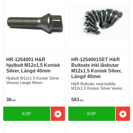
HR-1254001 H&R
HR-1254001SET H&R
hjulbult M12x1.5 Konisk
Bultsats inkl låsbutar
Silver, Längd 40mm
M12x1.5 Konisk Silver,
Längd 40mm
Hjulbult M12x1.5 Konisk Silver
Version Längd 40mm
H&R Bultsats med bultlås
M12x1.5 Konisk Silver Version
Längd 40mm
36
583
KR
KR
KÖP
KÖP
Lägg till i favoriter
Lägg 