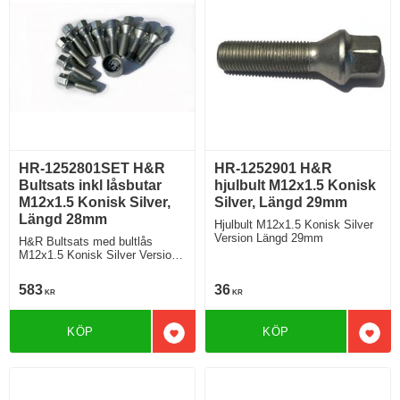
HR-1252801SET H&R
HR-1252901 H&R
Bultsats inkl låsbutar
hjulbult M12x1.5 Konisk
M12x1.5 Konisk Silver,
Silver, Längd 29mm
Längd 28mm
Hjulbult M12x1.5 Konisk Silver
Version Längd 29mm
H&R Bultsats med bultlås
M12x1.5 Konisk Silver Version
Längd 28mm
583
36
KR
KR
KÖP
KÖP
Lägg till i favoriter
Lägg 