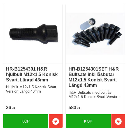
HR-B1254301 H&R
HR-B1254301SET H&R
hjulbult M12x1.5 Konisk
Bultsats inkl låsbutar
Svart, Längd 43mm
M12x1.5 Konisk Svart,
Längd 43mm
Hjulbult M12x1.5 Konisk Svart
Version Längd 43mm
H&R Bultsats med bultlås
M12x1.5 Konisk Svart Version
Längd 43mm
36
583
KR
KR
KÖP
KÖP
Lägg till i favoriter
Lägg 