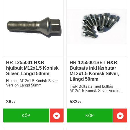
HR-1255001 H&R
HR-1255001SET H&R
hjulbult M12x1.5 Konisk
Bultsats inkl låsbutar
Silver, Längd 50mm
M12x1.5 Konisk Silver,
Längd 50mm
Hjulbult M12x1.5 Konisk Silver
Version Längd 50mm
H&R Bultsats med bultlås
M12x1.5 Konisk Silver Version
Längd 50mm
36
583
KR
KR
KÖP
KÖP
Lägg till i favoriter
Lägg 