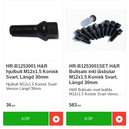
HR-B1253001 H&R
HR-B1253001SET H&R
hjulbult M12x1.5 Konisk
Bultsats inkl låsbutar
Svart, Längd 30mm
M12x1.5 Konisk Svart,
Längd 30mm
Hjulbult M12x1.5 Konisk Svart
Version Längd 30mm
H&R Bultsats med bultlås
M12x1.5 Konisk Svart Version
Längd 30mm
36
583
KR
KR
KÖP
KÖP
Lägg till i favoriter
Lägg 