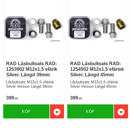
RAD Låsbultsats RAD-
RAD Låsbultsats RAD-
1253902 M12x1,5 sfärik
1254502 M12x1,5 sfärisk
Silver, Längd 39mm
Silver, Längd 45mm
Låsbultsats M12x1,5 sfärisk
Låsbultsats M12x1,5 sfärisk
Silver Version Längd 39mm
Silver Version Längd 45mm
399
399
KR
KR
KÖP
KÖP
Lägg till i favoriter
Lägg 