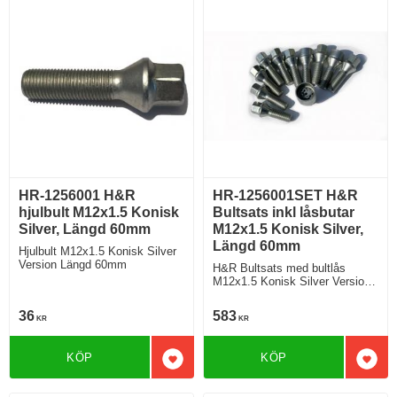
HR-1256001 H&R
HR-1256001SET H&R
hjulbult M12x1.5 Konisk
Bultsats inkl låsbutar
Silver, Längd 60mm
M12x1.5 Konisk Silver,
Längd 60mm
Hjulbult M12x1.5 Konisk Silver
Version Längd 60mm
H&R Bultsats med bultlås
M12x1.5 Konisk Silver Version
Längd 60mm
36
583
KR
KR
KÖP
KÖP
Lägg till i favoriter
Lägg 