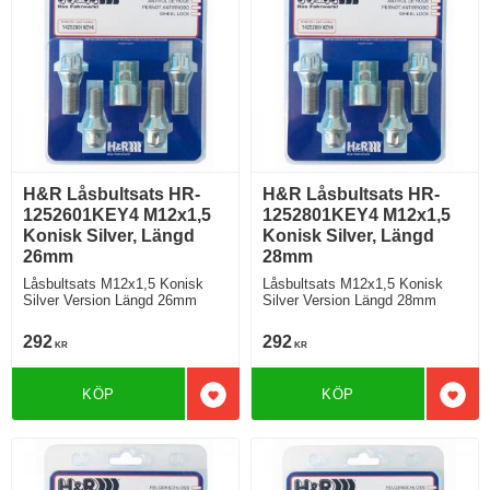
H&R Låsbultsats HR-
H&R Låsbultsats HR-
1252601KEY4 M12x1,5
1252801KEY4 M12x1,5
Konisk Silver, Längd
Konisk Silver, Längd
26mm
28mm
Låsbultsats M12x1,5 Konisk
Låsbultsats M12x1,5 Konisk
Silver Version Längd 26mm
Silver Version Längd 28mm
292
292
KR
KR
KÖP
KÖP
Lägg till i favoriter
Lägg 