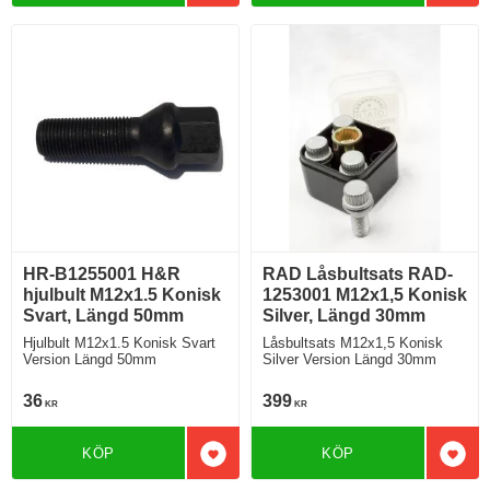
HR-B1255001 H&R
RAD Låsbultsats RAD-
hjulbult M12x1.5 Konisk
1253001 M12x1,5 Konisk
Svart, Längd 50mm
Silver, Längd 30mm
Hjulbult M12x1.5 Konisk Svart
Låsbultsats M12x1,5 Konisk
Version Längd 50mm
Silver Version Längd 30mm
36
399
KR
KR
KÖP
KÖP
Lägg till i favoriter
Lägg 