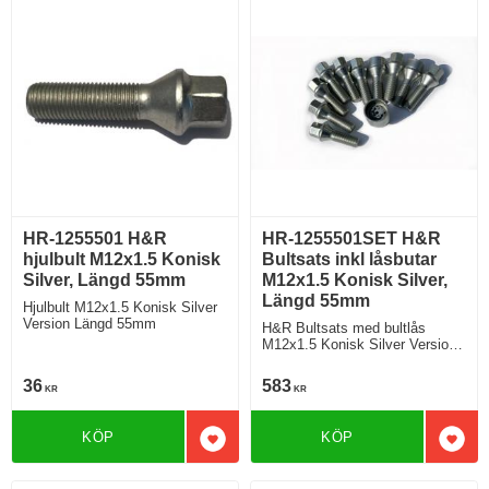
HR-1255501 H&R
HR-1255501SET H&R
hjulbult M12x1.5 Konisk
Bultsats inkl låsbutar
Silver, Längd 55mm
M12x1.5 Konisk Silver,
Längd 55mm
Hjulbult M12x1.5 Konisk Silver
Version Längd 55mm
H&R Bultsats med bultlås
M12x1.5 Konisk Silver Version
Längd 55mm
36
583
KR
KR
KÖP
KÖP
Lägg till i favoriter
Lägg 