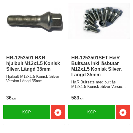
HR-1253501 H&R
HR-1253501SET H&R
hjulbult M12x1.5 Konisk
Bultsats inkl låsbutar
Silver, Längd 35mm
M12x1.5 Konisk Silver,
Längd 35mm
Hjulbult M12x1.5 Konisk Silver
Version Längd 35mm
H&R Bultsats med bultlås
M12x1.5 Konisk Silver Version
Längd 35mm
36
583
KR
KR
KÖP
KÖP
Lägg till i favoriter
Lägg 