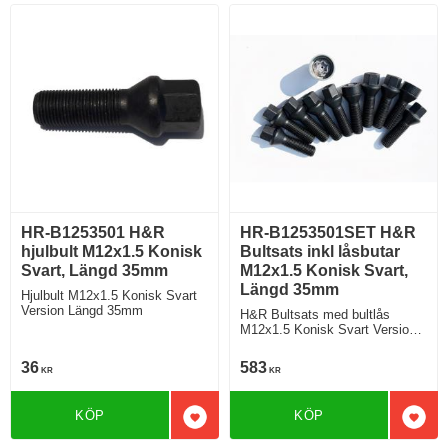
HR-B1253501 H&R
HR-B1253501SET H&R
hjulbult M12x1.5 Konisk
Bultsats inkl låsbutar
Svart, Längd 35mm
M12x1.5 Konisk Svart,
Längd 35mm
Hjulbult M12x1.5 Konisk Svart
Version Längd 35mm
H&R Bultsats med bultlås
M12x1.5 Konisk Svart Version
Längd 35mm
36
583
KR
KR
KÖP
KÖP
Lägg till i favoriter
Lägg 