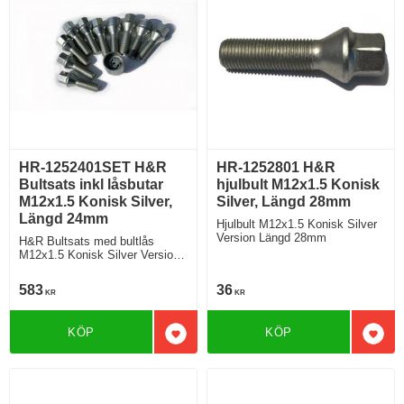
HR-1252401SET H&R
HR-1252801 H&R
Bultsats inkl låsbutar
hjulbult M12x1.5 Konisk
M12x1.5 Konisk Silver,
Silver, Längd 28mm
Längd 24mm
Hjulbult M12x1.5 Konisk Silver
Version Längd 28mm
H&R Bultsats med bultlås
M12x1.5 Konisk Silver Version
Längd 24mm
583
36
KR
KR
KÖP
KÖP
Lägg till i favoriter
Lägg 