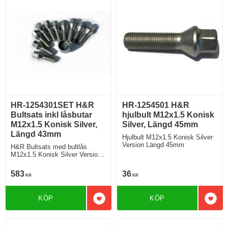
HR-1254301SET H&R
HR-1254501 H&R
Bultsats inkl låsbutar
hjulbult M12x1.5 Konisk
M12x1.5 Konisk Silver,
Silver, Längd 45mm
Längd 43mm
Hjulbult M12x1.5 Konisk Silver
Version Längd 45mm
H&R Bultsats med bultlås
M12x1.5 Konisk Silver Version
Längd 43mm
583
36
KR
KR
KÖP
KÖP
Lägg till i favoriter
Lägg 