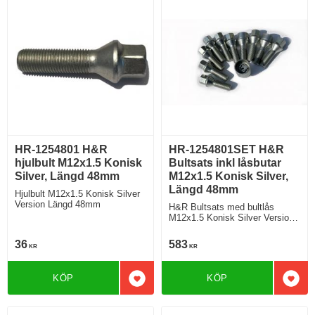
HR-1254801 H&R
HR-1254801SET H&R
hjulbult M12x1.5 Konisk
Bultsats inkl låsbutar
Silver, Längd 48mm
M12x1.5 Konisk Silver,
Längd 48mm
Hjulbult M12x1.5 Konisk Silver
Version Längd 48mm
H&R Bultsats med bultlås
M12x1.5 Konisk Silver Version
Längd 48mm
36
583
KR
KR
KÖP
KÖP
Lägg till i favoriter
Lägg 