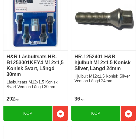
H&R Låsbultsats HR-
HR-1252401 H&R
B1253001KEY4 M12x1,5
hjulbult M12x1.5 Konisk
Konisk Svart, Längd
Silver, Längd 24mm
30mm
Hjulbult M12x1.5 Konisk Silver
Version Längd 24mm
Låsbultsats M12x1,5 Konisk
Svart Version Längd 30mm
292
36
KR
KR
KÖP
KÖP
Lägg till i favoriter
Lägg 