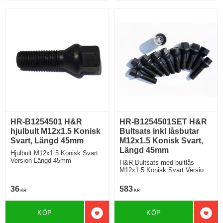
HR-B1254501 H&R
HR-B1254501SET H&R
hjulbult M12x1.5 Konisk
Bultsats inkl låsbutar
Svart, Längd 45mm
M12x1.5 Konisk Svart,
Längd 45mm
Hjulbult M12x1.5 Konisk Svart
Version Längd 45mm
H&R Bultsats med bultlås
M12x1.5 Konisk Svart Version
Längd 45mm
36
583
KR
KR
KÖP
KÖP
Lägg till i favoriter
Lägg 