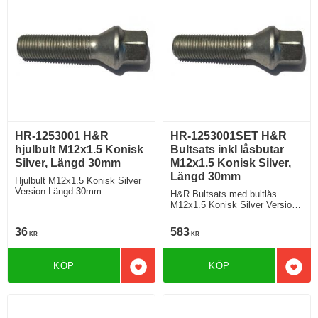
HR-1253001 H&R
HR-1253001SET H&R
hjulbult M12x1.5 Konisk
Bultsats inkl låsbutar
Silver, Längd 30mm
M12x1.5 Konisk Silver,
Längd 30mm
Hjulbult M12x1.5 Konisk Silver
Version Längd 30mm
H&R Bultsats med bultlås
M12x1.5 Konisk Silver Version
Längd 30mm
36
583
KR
KR
KÖP
KÖP
Lägg till i favoriter
Lägg 