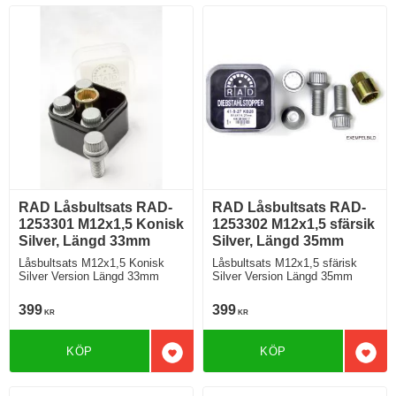
RAD Låsbultsats RAD-
RAD Låsbultsats RAD-
1253301 M12x1,5 Konisk
1253302 M12x1,5 sfärsik
Silver, Längd 33mm
Silver, Längd 35mm
Låsbultsats M12x1,5 Konisk
Låsbultsats M12x1,5 sfärisk
Silver Version Längd 33mm
Silver Version Längd 35mm
399
399
KR
KR
KÖP
KÖP
Lägg till i favoriter
Lägg 