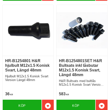
HR-B1254801 H&R
HR-B1254801SET H&R
hjulbult M12x1.5 Konisk
Bultsats inkl låsbutar
Svart, Längd 48mm
M12x1.5 Konisk Svart,
Längd 48mm
Hjulbult M12x1.5 Konisk Svart
Version Längd 48mm
H&R Bultsats med bultlås
M12x1.5 Konisk Svart Version
Längd 48mm
36
583
KR
KR
KÖP
KÖP
Lägg till i favoriter
Lägg 