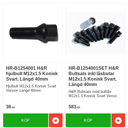
HR-B1254001 H&R
HR-B1254001SET H&R
hjulbult M12x1.5 Konisk
Bultsats inkl låsbutar
Svart, Längd 40mm
M12x1.5 Konisk Svart,
Längd 40mm
Hjulbult M12x1.5 Konisk Svart
Version Längd 40mm
H&R Bultsats med bultlås
M12x1.5 Konisk Svart Version
Längd 40mm
36
583
KR
KR
KÖP
KÖP
Lägg till i favoriter
Lägg 