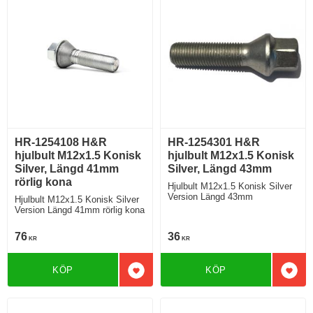
HR-1254108 H&R
HR-1254301 H&R
hjulbult M12x1.5 Konisk
hjulbult M12x1.5 Konisk
Silver, Längd 41mm
Silver, Längd 43mm
rörlig kona
Hjulbult M12x1.5 Konisk Silver
Version Längd 43mm
Hjulbult M12x1.5 Konisk Silver
Version Längd 41mm rörlig kona
76
36
KR
KR
KÖP
KÖP
Lägg till i favoriter
Lägg 