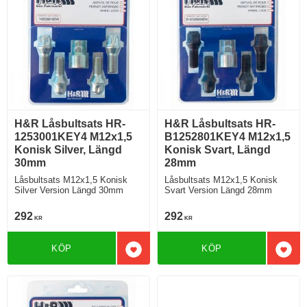
H&R Låsbultsats HR-
H&R Låsbultsats HR-
1253001KEY4 M12x1,5
B1252801KEY4 M12x1,5
Konisk Silver, Längd
Konisk Svart, Längd
30mm
28mm
Låsbultsats M12x1,5 Konisk
Låsbultsats M12x1,5 Konisk
Silver Version Längd 30mm
Svart Version Längd 28mm
292
292
KR
KR
KÖP
KÖP
Lägg till i favoriter
Lägg 