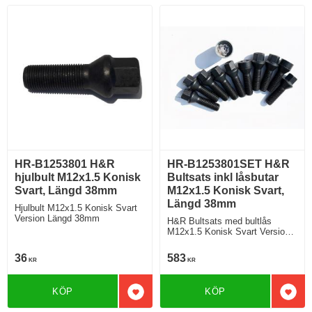
HR-B1253801 H&R
HR-B1253801SET H&R
hjulbult M12x1.5 Konisk
Bultsats inkl låsbutar
Svart, Längd 38mm
M12x1.5 Konisk Svart,
Längd 38mm
Hjulbult M12x1.5 Konisk Svart
Version Längd 38mm
H&R Bultsats med bultlås
M12x1.5 Konisk Svart Version
Längd 38mm
36
583
KR
KR
KÖP
KÖP
Lägg till i favoriter
Lägg 