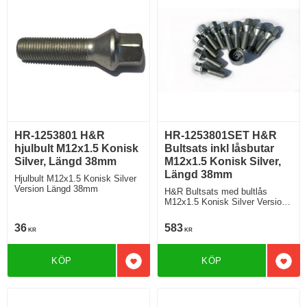
HR-1253801 H&R
HR-1253801SET H&R
hjulbult M12x1.5 Konisk
Bultsats inkl låsbutar
Silver, Längd 38mm
M12x1.5 Konisk Silver,
Längd 38mm
Hjulbult M12x1.5 Konisk Silver
Version Längd 38mm
H&R Bultsats med bultlås
M12x1.5 Konisk Silver Version
Längd 38mm
36
583
KR
KR
KÖP
KÖP
Lägg till i favoriter
Lägg 