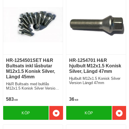
HR-1254501SET H&R
HR-1254701 H&R
Bultsats inkl låsbutar
hjulbult M12x1.5 Konisk
M12x1.5 Konisk Silver,
Silver, Längd 47mm
Längd 45mm
Hjulbult M12x1.5 Konisk Silver
Version Längd 47mm
H&R Bultsats med bultlås
M12x1.5 Konisk Silver Version
Längd 45mm
583
36
KR
KR
KÖP
KÖP
Lägg till i favoriter
Lägg 