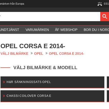
umärken från Europa
031
UNDTJÄNST
VARUMÄRKEN
ÅF WEBSHOP
BOR DU I NOR
OPEL CORSA E 2014-
VÄLJ BILMÄRKE
OPEL
OPEL CORSA E 2014-
VÄLJ BILMÄRKE & MODELL
H&R SÄNKNINGSSATS OPEL
CHASSI COILOVER CORSA E