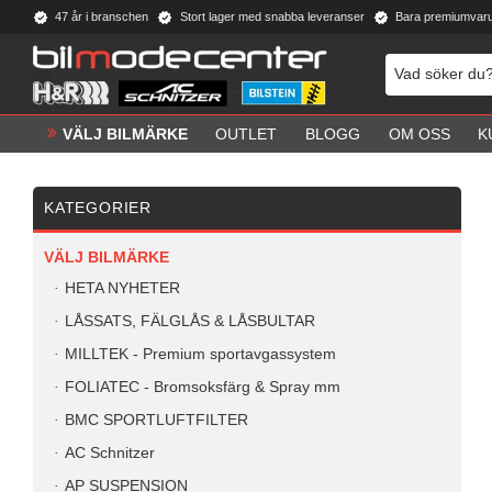
47 år i branschen
Stort lager med snabba leveranser
Bara premiumvar
VÄLJ BILMÄRKE
OUTLET
BLOGG
OM OSS
K
KATEGORIER
VÄLJ BILMÄRKE
HETA NYHETER
LÅSSATS, FÄLGLÅS & LÅSBULTAR
MILLTEK - Premium sportavgassystem
FOLIATEC - Bromsoksfärg & Spray mm
BMC SPORTLUFTFILTER
AC Schnitzer
AP SUSPENSION