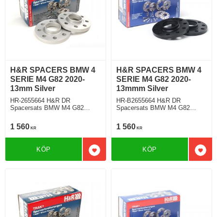
H&R SPACERS BMW 4
H&R SPACERS BMW 4
SERIE M4 G82 2020-
SERIE M4 G82 2020-
13mm Silver
13mmm Silver
HR-2655664 H&R DR
HR-B2655664 H&R DR
Spacersats BMW M4 G82
Spacersats BMW M4 G82
Tjocklek spacer 13mm
Tjocklek spacer 13mm
1 560
1 560
KR
KR
KÖP
KÖP
Lägg till i favoriter
Lägg 