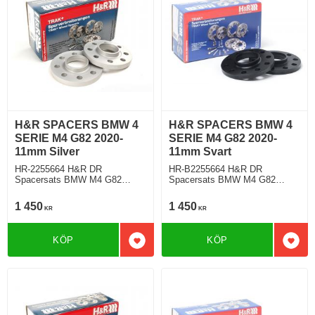
H&R SPACERS BMW 4
H&R SPACERS BMW 4
SERIE M4 G82 2020-
SERIE M4 G82 2020-
11mm Silver
11mm Svart
HR-2255664 H&R DR
HR-B2255664 H&R DR
Spacersats BMW M4 G82
Spacersats BMW M4 G82
Tjocklek spacer 11mm
Tjocklek spacer 11mm
1 450
1 450
KR
KR
KÖP
KÖP
Lägg till i favoriter
Lägg 