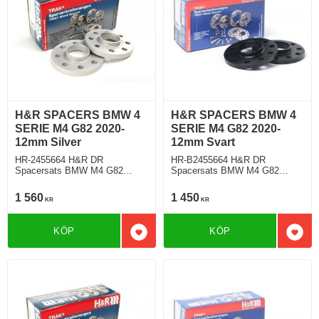
H&R SPACERS BMW 4
H&R SPACERS BMW 4
SERIE M4 G82 2020-
SERIE M4 G82 2020-
12mm Silver
12mm Svart
HR-2455664 H&R DR
HR-B2455664 H&R DR
Spacersats BMW M4 G82
Spacersats BMW M4 G82
Tjocklek spacer 12mm
Tjocklek spacer 12mm
1 560
1 450
KR
KR
KÖP
KÖP
Lägg till i favoriter
Lägg 