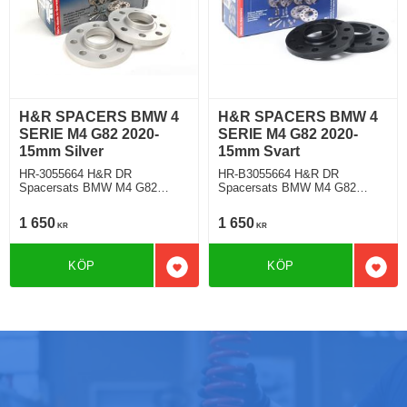
H&R SPACERS BMW 4
H&R SPACERS BMW 4
SERIE M4 G82 2020-
SERIE M4 G82 2020-
15mm Silver
15mm Svart
HR-3055664 H&R DR
HR-B3055664 H&R DR
Spacersats BMW M4 G82
Spacersats BMW M4 G82
Tjocklek spacer 15mm
Tjocklek spacer 15mm
1 650
1 650
KR
KR
KÖP
KÖP
Lägg till i favoriter
Lägg 