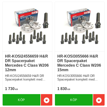
HR-KOSI24556659 H&R
HR-KOSI3055666 H&R
DR Spacerpaket
DR Spacerpaket
Mercedes C Class W206
Mercedes C Class W206
12mm
15mm
HR-KOSI24556659 H&R DR
HR-KOSI3055666 H&R DR
Spacerpaket komplett med
Spacerpaket komplett med
koniska bultar Mercedes C
koniska bultar Mercedes C
Class W206 Tjocklek spacer
Class W206 Tjocklek spacer
1 730
1 830
KR
KR
12mm
15mm
KÖP
KÖP
Lägg till i favoriter
Lägg 