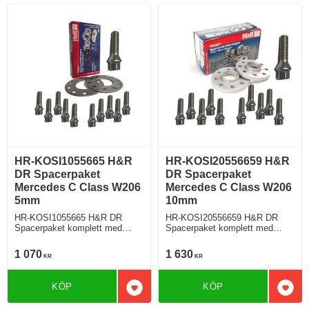
HR-KOSI1055665 H&R
HR-KOSI20556659 H&R
DR Spacerpaket
DR Spacerpaket
Mercedes C Class W206
Mercedes C Class W206
5mm
10mm
HR-KOSI1055665 H&R DR
HR-KOSI20556659 H&R DR
Spacerpaket komplett med
Spacerpaket komplett med
koniska bultar Mercedes C
koniska bultar Mercedes C
Class W206 Tjocklek spacer
Class W206 Tjocklek spacer
1 070
1 630
KR
KR
5mm
10mm
KÖP
KÖP
Lägg till i favoriter
Lägg 