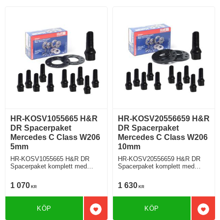
HR-KOSV1055665 H&R
HR-KOSV20556659 H&R
DR Spacerpaket
DR Spacerpaket
Mercedes C Class W206
Mercedes C Class W206
5mm
10mm
HR-KOSV1055665 H&R DR
HR-KOSV20556659 H&R DR
Spacerpaket komplett med
Spacerpaket komplett med
koniska bultar Mercedes C
koniska bultar Mercedes C
Class W206 Tjocklek spacer
Class W206 Tjocklek spacer
1 070
1 630
KR
KR
5mm
10mm
KÖP
KÖP
Lägg till i favoriter
Lägg 