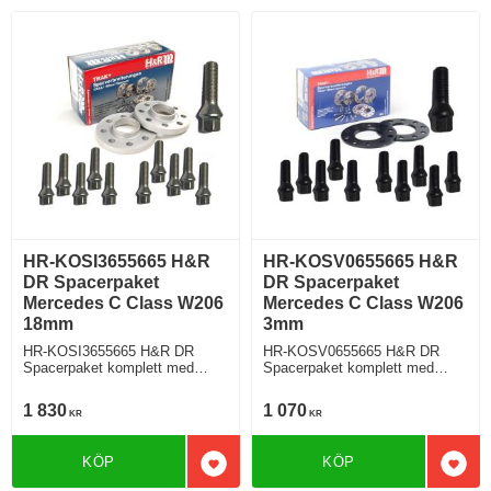
HR-KOSI3655665 H&R
HR-KOSV0655665 H&R
DR Spacerpaket
DR Spacerpaket
Mercedes C Class W206
Mercedes C Class W206
18mm
3mm
HR-KOSI3655665 H&R DR
HR-KOSV0655665 H&R DR
Spacerpaket komplett med
Spacerpaket komplett med
koniska bultar Mercedes C
koniska bultar Mercedes C
Class Typ W206 Tjocklek
Class W206 Tjocklek spacer
1 830
1 070
KR
KR
spacer 18mm
3mm
KÖP
KÖP
Lägg till i favoriter
Lägg 