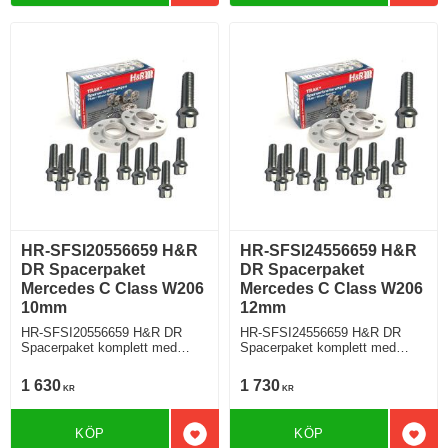
HR-SFSI20556659 H&R
HR-SFSI24556659 H&R
DR Spacerpaket
DR Spacerpaket
Mercedes C Class W206
Mercedes C Class W206
10mm
12mm
HR-SFSI20556659 H&R DR
HR-SFSI24556659 H&R DR
Spacerpaket komplett med
Spacerpaket komplett med
sfäriska bultar Mercedes C
sfäriska bultar Mercedes C
Class W206 Tjocklek spacer
Class W206 Tjocklek spacer
1 630
1 730
KR
KR
10mm
12mm
KÖP
KÖP
Lägg till i favoriter
Lägg 