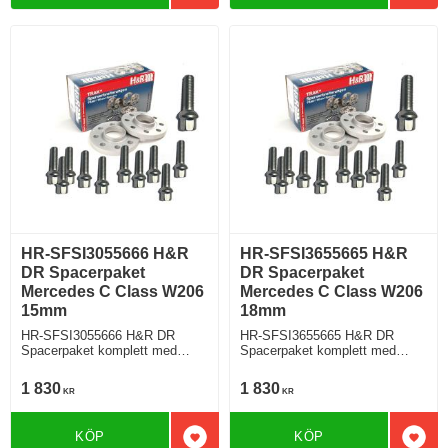
HR-SFSI3055666 H&R
HR-SFSI3655665 H&R
DR Spacerpaket
DR Spacerpaket
Mercedes C Class W206
Mercedes C Class W206
15mm
18mm
HR-SFSI3055666 H&R DR
HR-SFSI3655665 H&R DR
Spacerpaket komplett med
Spacerpaket komplett med
sfäriska bultar Mercedes C
sfäriska bultar Mercedes C
Class W206 Tjocklek spacer
Class Typ W206 Tjocklek
1 830
1 830
KR
KR
15mm
spacer 18mm
KÖP
KÖP
Lägg till i favoriter
Lägg 