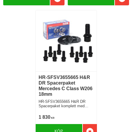
Lägg till i favoriter
Lägg 
HR-SFSV3655665 H&R
DR Spacerpaket
Mercedes C Class W206
18mm
HR-SFSV3655665 H&R DR
Spacerpaket komplett med
sfäriska bultar Mercedes C
Class Typ W206 Tjocklek
1 830
KR
spacer 18mm
KÖP