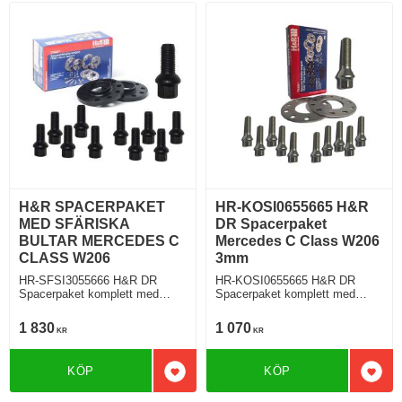
H&R SPACERPAKET
HR-KOSI0655665 H&R
MED SFÄRISKA
DR Spacerpaket
BULTAR MERCEDES C
Mercedes C Class W206
CLASS W206
3mm
HR-SFSI3055666 H&R DR
HR-KOSI0655665 H&R DR
Spacerpaket komplett med
Spacerpaket komplett med
sfäriska bultar Mercedes C
koniska bultar Mercedes C
Class W206 Tjocklek spacer
Class W206 Tjocklek spacer
1 830
1 070
KR
KR
15mm
3mm
KÖP
KÖP
Lägg till i favoriter
Lägg 