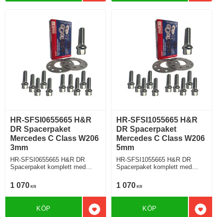
HR-SFSI0655665 H&R
HR-SFSI1055665 H&R
DR Spacerpaket
DR Spacerpaket
Mercedes C Class W206
Mercedes C Class W206
3mm
5mm
HR-SFSI0655665 H&R DR
HR-SFSI1055665 H&R DR
Spacerpaket komplett med
Spacerpaket komplett med
sfäriska bultar Mercedes C
sfäriska bultar Mercedes C
Class W206 Tjocklek spacer
Class W206 Tjocklek spacer
1 070
1 070
KR
KR
3mm
5mm
KÖP
KÖP
Lägg till i favoriter
Lägg 