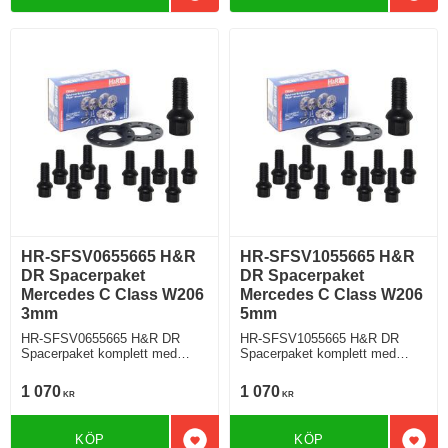
HR-SFSV0655665 H&R
HR-SFSV1055665 H&R
DR Spacerpaket
DR Spacerpaket
Mercedes C Class W206
Mercedes C Class W206
3mm
5mm
HR-SFSV0655665 H&R DR
HR-SFSV1055665 H&R DR
Spacerpaket komplett med
Spacerpaket komplett med
sfäriska bultar Mercedes C
sfäriska bultar Mercedes C
Class W206 Tjocklek spacer
Class W206 Tjocklek spacer
1 070
1 070
KR
KR
3mm
5mm
KÖP
KÖP