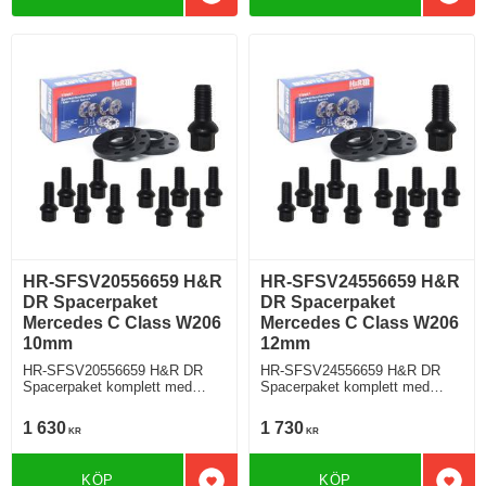
Lägg till i favoriter
Lägg 
HR-SFSV20556659 H&R
HR-SFSV24556659 H&R
DR Spacerpaket
DR Spacerpaket
Mercedes C Class W206
Mercedes C Class W206
10mm
12mm
HR-SFSV20556659 H&R DR
HR-SFSV24556659 H&R DR
Spacerpaket komplett med
Spacerpaket komplett med
sfäriska bultar Mercedes C
sfäriska bultar Mercedes C
Class W206 Tjocklek spacer
Class W206 Tjocklek spacer
1 630
1 730
KR
KR
10mm
12mm
KÖP
KÖP