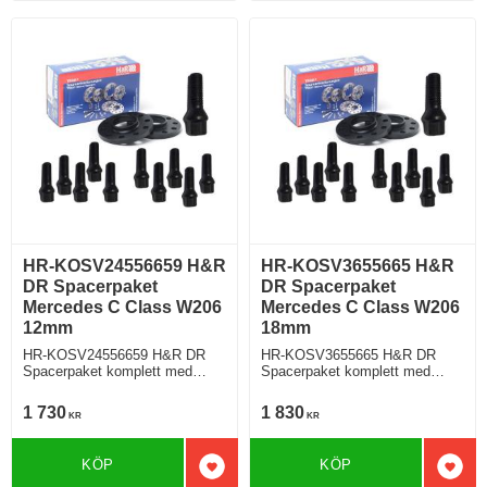
HR-KOSV24556659 H&R
HR-KOSV3655665 H&R
DR Spacerpaket
DR Spacerpaket
Mercedes C Class W206
Mercedes C Class W206
12mm
18mm
HR-KOSV24556659 H&R DR
HR-KOSV3655665 H&R DR
Spacerpaket komplett med
Spacerpaket komplett med
koniska bultar Mercedes C
koniska bultar Mercedes C
Class W206 Tjocklek spacer
Class Typ W206 Tjocklek
1 730
1 830
KR
KR
12mm
spacer 18mm
KÖP
KÖP
Lägg till i favoriter
Lägg 