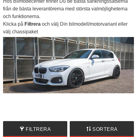
Hos Bilmodecenter finner Du de bästa sänkningssatserna
från de bästa leverantörerna med största valmöjligheterna
och funktionerna.
Klicka på
Filtrera
och välj Din bilmodell/motorvariant eller
välj chassipaket
FILTRERA
SORTERA