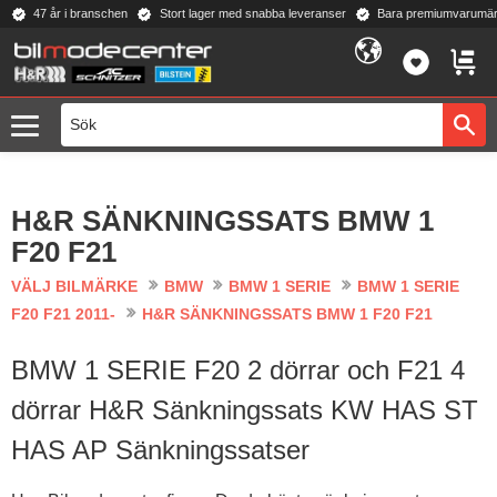
47 år i branschen
Stort lager med snabba leveranser
Bara premiumvarumär
Meny
FAVORI
KUND
H&R SÄNKNINGSSATS BMW 1
F20 F21
VÄLJ BILMÄRKE
BMW
BMW 1 SERIE
BMW 1 SERIE
F20 F21 2011-
H&R SÄNKNINGSSATS BMW 1 F20 F21
BMW 1 SERIE F20 2 dörrar och F21 4
dörrar H&R Sänkningssats KW HAS ST
HAS AP Sänkningssatser