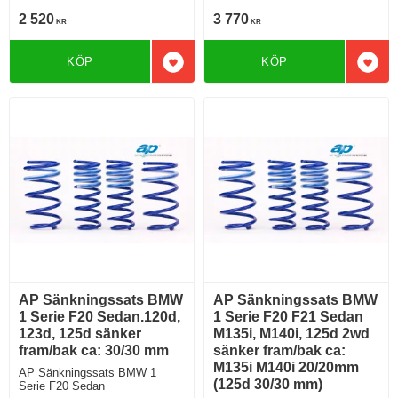
M135i 2wd/Xdrive inkl Adaptivt
2 520
3 770
KR
KR
chassi Sänker ca: 25mm
KÖP
KÖP
Lägg till i favoriter
Lägg 
AP Sänkningssats BMW
AP Sänkningssats BMW
1 Serie F20 Sedan.120d,
1 Serie F20 F21 Sedan
123d, 125d sänker
M135i, M140i, 125d 2wd
fram/bak ca: 30/30 mm
sänker fram/bak ca:
M135i M140i 20/20mm
AP Sänkningssats BMW 1
(125d 30/30 mm)
Serie F20 Sedan