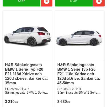
KÖP
KÖP
Lägg till i favoriter
Lägg 
H&R Sänkningssats
H&R Sänkningssats
BMW 1 Serie Typ F20
BMW 1 Serie Typ F20
F21 118d Xdrive och
F21 118d Xdrive och
120d xDrive. Sänker ca:
120d xDrive. Sänker ca:
35mm
45-50mm
HR-28896-2 H&R
HR-28891-2 H&R
Sänkningssats BMW 1 Serie
Sänkningssats BMW 1 Serie
Typ 1K2, 1K4 F20 F21 Sedan
Typ 1K2, 1K4 F20 F21 Sedan
endast 118d Xdrive och 120d
endast 118d Xdrive och 120d
3 210
3 630
KR
KR
xDrive inkl Adaptivt chassi
xDrive inkl Adaptivt chassi
Sänker ca: 35mm
Sänker ca: 45-50mm