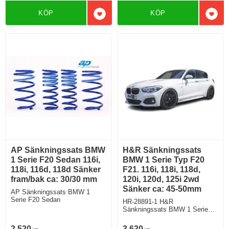
KÖP
KÖP
Lägg till i favoriter
Lägg 
AP Sänkningssats BMW
H&R Sänkningssats
1 Serie F20 Sedan 116i,
BMW 1 Serie Typ F20
118i, 116d, 118d Sänker
F21. 116i, 118i, 118d,
fram/bak ca: 30/30 mm
120i, 120d, 125i 2wd
Sänker ca: 45-50mm
AP Sänkningssats BMW 1
Serie F20 Sedan
HR-28891-1 H&R
Sänkningssats BMW 1 Serie
Typ 1K2, 1K4 F20 F21 116i,
118i, 118i, 118d, 2wd och 120d
2 520
3 630