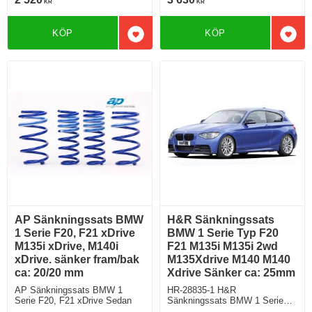
KR
KR
120i 2wd 125i Sänker ca: 45-
50mm
KÖP
KÖP
Lägg till i favoriter
Lägg 
AP Sänkningssats BMW
H&R Sänkningssats
1 Serie F20, F21 xDrive
BMW 1 Serie Typ F20
M135i xDrive, M140i
F21 M135i M135i 2wd
xDrive. sänker fram/bak
M135Xdrive M140 M140
ca: 20/20 mm
Xdrive Sänker ca: 25mm
AP Sänkningssats BMW 1
HR-28835-1 H&R
Serie F20, F21 xDrive Sedan
Sänkningssats BMW 1 Serie
Typ 1K2 + 1K4 F20 F21 M135i