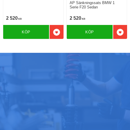
AP Sänkningssats BMW 1
Serie F20 Sedan
2 520
2 520
KR
KR
KÖP
KÖP
Lägg till i favoriter
Lägg 