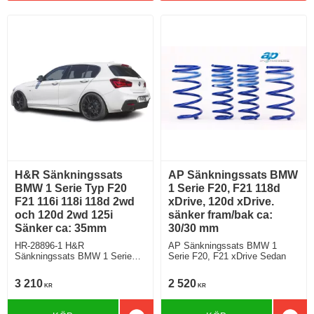
H&R Sänkningssats
AP Sänkningssats BMW
BMW 1 Serie Typ F20
1 Serie F20, F21 118d
F21 116i 118i 118d 2wd
xDrive, 120d xDrive.
och 120d 2wd 125i
sänker fram/bak ca:
Sänker ca: 35mm
30/30 mm
HR-28896-1 H&R
AP Sänkningssats BMW 1
Sänkningssats BMW 1 Serie
Serie F20, F21 xDrive Sedan
Typ 1K2, 1K4 F20 F21 Sedan
116i 118i 118d 2wd och 120d
3 210
2 520
KR
KR
2wd 125i Sänker ca: 35mm