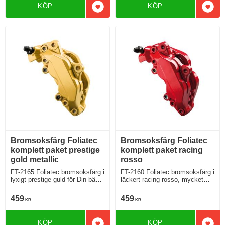
KÖP
KÖP
Lägg till i favoriter
Lägg 
Bromsoksfärg Foliatec
Bromsoksfärg Foliatec
komplett paket prestige
komplett paket racing
gold metallic
rosso
FT-2165 Foliatec bromsoksfärg i
FT-2160 Foliatec bromsoksfärg i
lyxigt prestige guld för Din bästa
läckert racing rosso, mycket
bil
populär
459
459
KR
KR
KÖP
KÖP