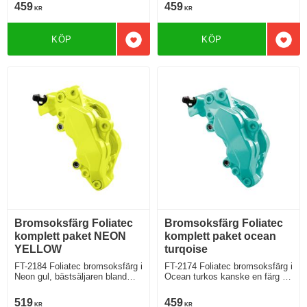
mycket
459
459
KR
KR
KÖP
KÖP
Lägg till i favoriter
Lägg 
Bromsoksfärg Foliatec
Bromsoksfärg Foliatec
komplett paket NEON
komplett paket ocean
YELLOW
turqoise
FT-2184 Foliatec bromsoksfärg i
FT-2174 Foliatec bromsoksfärg i
Neon gul, bästsäljaren bland
Ocean turkos kanske en färg för
neonversionerna
Dig som gillar hav och vågor
519
459
KR
KR