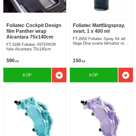
Foliatec Cockpit Design
Foliatec Mattfärgspray,
film Panther wrap
svart, 1 x 400 ml
Alcantara 75x140cm
FT-2650 Foliatec Spray för att
färga Dina svarta bilmattor och
FT-3186 Foliatec INTERIOR
ge dem en fräsch färg
folie Alcantara 75x140cm
590
150
KR
KR
KÖP
KÖP
Lägg till i favoriter
Lägg 