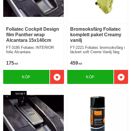
Foliatec Cockpit Design
Bromsoksfärg Foliatec
film Panther wrap
komplett paket Creamy
Alcantara 15x140cm
vanilj
FT-3185 Foliatec INTERIOR
FT-2221 Foliatec bromsoksfärg i
folie Alcantara
läckert soft Creme Vanilj färg
175
459
KR
KR
KÖP
KÖP
Lägg till i favoriter
Lägg 
NYHET