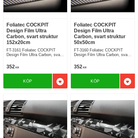
Foliatec COCKPIT
Foliatec COCKPIT
Design Film Ultra
Design Film Ultra
Carbon, svart struktur
Carbon, svart struktur
152x20cm
50x50cm
FT-3161 Foliatec COCKPIT
FT-3160 Foliatec COCKPIT
Design Film Ultra Carbon, svart
Design Film Ultra Carbon, svart
struktur
struktur
352
352
KR
KR
KÖP
KÖP
Lägg till i favoriter
Lägg 