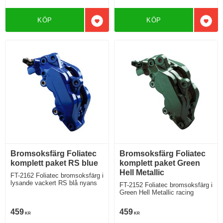
KÖP
KÖP
Lägg till i favoriter
Lägg 
Bromsoksfärg Foliatec
Bromsoksfärg Foliatec
komplett paket RS blue
komplett paket Green
Hell Metallic
FT-2162 Foliatec bromsoksfärg i
lysande vackert RS blå nyans
FT-2152 Foliatec bromsoksfärg i
Green Hell Metallic racing
459
459
KR
KR