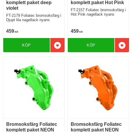
komplett paket deep
komplett paket Hot Pink
violet
FT-2157 Foliatec bromsoksfärg i
Hot Pink nagellack nyans
FT-2179 Foliatec bromsoksfärg i
Djupt lila nagellack nyans
459
459
KR
KR
KÖP
KÖP
Lägg till i favoriter
Lägg 
Bromsoksfärg Foliatec
Bromsoksfärg Foliatec
komplett paket NEON
komplett paket NEON