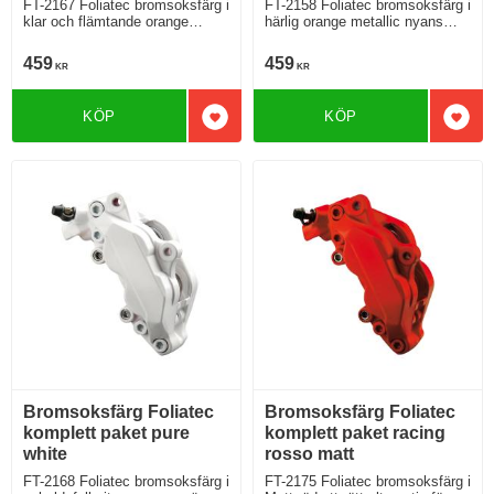
FT-2167 Foliatec bromsoksfärg i
FT-2158 Foliatec bromsoksfärg i
klar och flämtande orange
härlig orange metallic nyans
nyans som lyser på långt håll
som lyser på långt håll
459
459
KR
KR
KÖP
KÖP
Lägg till i favoriter
Lägg 
Bromsoksfärg Foliatec
Bromsoksfärg Foliatec
komplett paket pure
komplett paket racing
white
rosso matt
FT-2168 Foliatec bromsoksfärg i
FT-2175 Foliatec bromsoksfärg i