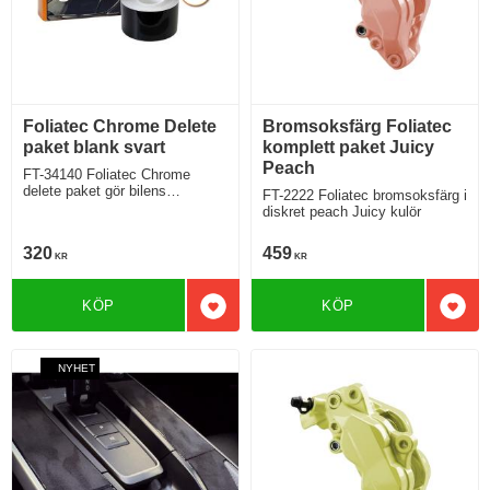
Foliatec Chrome Delete
Bromsoksfärg Foliatec
paket blank svart
komplett paket Juicy
Peach
FT-34140 Foliatec Chrome
delete paket gör bilens
FT-2222 Foliatec bromsoksfärg i
kromlister till blanksvart
diskret peach Juicy kulör
utförande på ett enkelt sätt
320
459
KR
KR
KÖP
KÖP
Lägg till i favoriter
Lägg 
NYHET