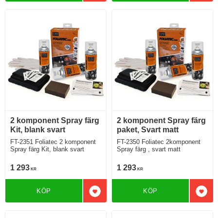
2 komponent Spray färg
2 komponent Spray färg
Kit, blank svart
paket, Svart matt
FT-2351 Foliatec 2 komponent
FT-2350 Foliatec 2komponent
Spray färg Kit, blank svart
Spray färg , svart matt
1 293
1 293
KR
KR
KÖP
KÖP
Lägg till i favoriter
Lägg 