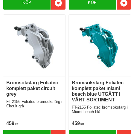
KÖP
KÖP
Lägg till i favoriter
Lägg 
Bromsoksfärg Foliatec
Bromsoksfärg Foliatec
komplett paket circuit
komplett paket miami
grey
beach blue UTGÅTT I
VÅRT SORTIMENT
FT-2156 Foliatec bromsoksfärg i
Circuit grå
FT-2155 Foliatec bromsoksfärg i
Miami beach blå
459
459
KR
KR