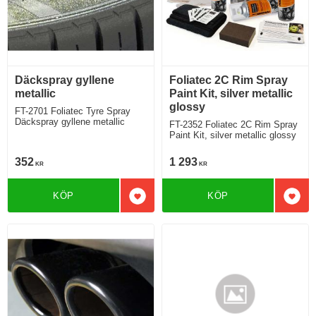
Däckspray gyllene
Foliatec 2C Rim Spray
metallic
Paint Kit, silver metallic
glossy
FT-2701 Foliatec Tyre Spray
Däckspray gyllene metallic
FT-2352 Foliatec 2C Rim Spray
Paint Kit, silver metallic glossy
352
1 293
KR
KR
KÖP
KÖP
Lägg till i favoriter
Lägg 