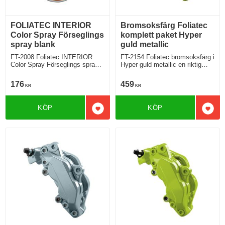
FOLIATEC INTERIOR
Bromsoksfärg Foliatec
Color Spray Förseglings
komplett paket Hyper
spray blank
guld metallic
FT-2008 Foliatec INTERIOR
FT-2154 Foliatec bromsoksfärg i
Color Spray Förseglings spray
Hyper guld metallic en riktig
blank
guldklimp från Foliatec
176
459
KR
KR
KÖP
KÖP
Lägg till i favoriter
Lägg 