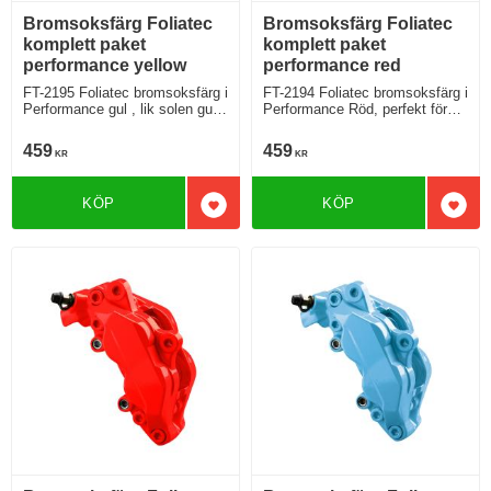
Bromsoksfärg Foliatec
Bromsoksfärg Foliatec
komplett paket
komplett paket
performance yellow
performance red
FT-2195 Foliatec bromsoksfärg i
FT-2194 Foliatec bromsoksfärg i
Performance gul , lik solen gul
Performance Röd, perfekt för
och grann
Din Ferrari men fungerar även
på mindre hetsiga modeller
459
459
KR
KR
KÖP
KÖP
Lägg till i favoriter
Lägg 