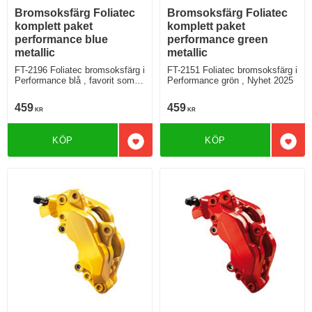
Bromsoksfärg Foliatec
Bromsoksfärg Foliatec
komplett paket
komplett paket
performance blue
performance green
metallic
metallic
FT-2196 Foliatec bromsoksfärg i
FT-2151 Foliatec bromsoksfärg i
Performance blå , favorit som
Performance grön , Nyhet 2025
Foliatec nyhet från 2021
459
459
KR
KR
KÖP
KÖP
Lägg till i favoriter
Lägg 