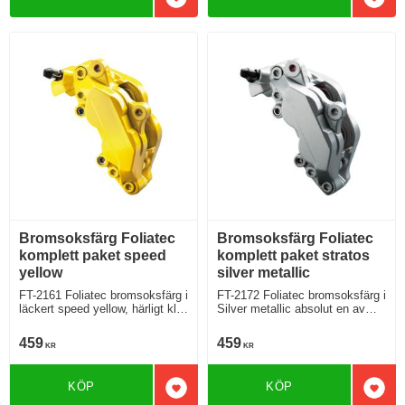
Lägg till i favoriter
Lägg 
Bromsoksfärg Foliatec
Bromsoksfärg Foliatec
komplett paket speed
komplett paket stratos
yellow
silver metallic
FT-2161 Foliatec bromsoksfärg i
FT-2172 Foliatec bromsoksfärg i
läckert speed yellow, härligt klar
Silver metallic absolut en av
gul
Foliatecs storsäljare
459
459
KR
KR
KÖP
KÖP
Lägg till i favoriter
Lägg 