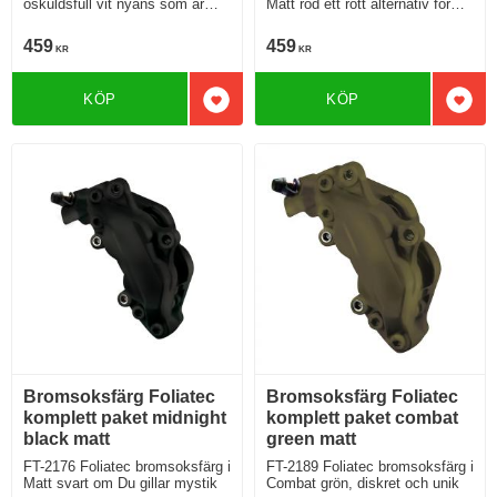
oskuldsfull vit nyans som är
Matt röd ett rött alternativ för
vackert men kräver att Du gillar
Dig
att ha Dina saker i ordning
459
459
KR
KR
KÖP
KÖP
Lägg till i favoriter
Lägg 
Bromsoksfärg Foliatec
Bromsoksfärg Foliatec
komplett paket midnight
komplett paket combat
black matt
green matt
FT-2176 Foliatec bromsoksfärg i
FT-2189 Foliatec bromsoksfärg i
Matt svart om Du gillar mystik
Combat grön, diskret och unik