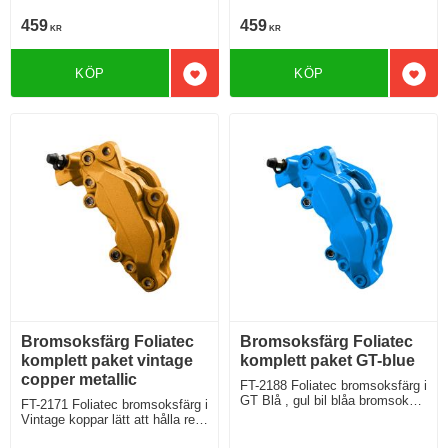
459
459
KR
KR
KÖP
KÖP
Lägg till i favoriter
Lägg 
Bromsoksfärg Foliatec
Bromsoksfärg Foliatec
komplett paket vintage
komplett paket GT-blue
copper metallic
FT-2188 Foliatec bromsoksfärg i
GT Blå , gul bil blåa bromsok
FT-2171 Foliatec bromsoksfärg i
kanske!
Vintage koppar lätt att hålla ren
då smuts inte syns allt för