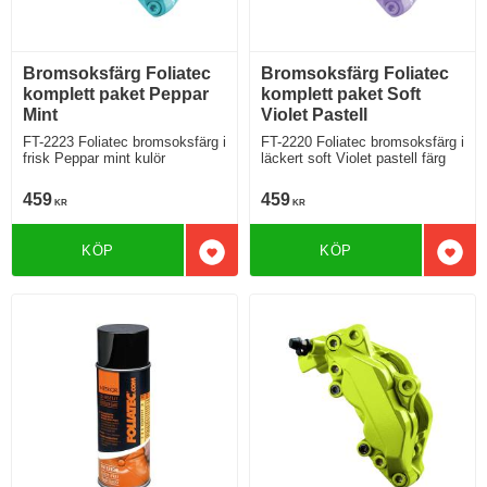
Bromsoksfärg Foliatec
Bromsoksfärg Foliatec
komplett paket Peppar
komplett paket Soft
Mint
Violet Pastell
FT-2223 Foliatec bromsoksfärg i
FT-2220 Foliatec bromsoksfärg i
frisk Peppar mint kulör
läckert soft Violet pastell färg
459
459
KR
KR
KÖP
KÖP
Lägg till i favoriter
Lägg 