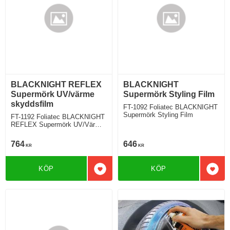
BLACKNIGHT REFLEX
BLACKNIGHT
Supermörk UV/värme
Supermörk Styling Film
skyddsfilm
FT-1092 Foliatec BLACKNIGHT
Supermörk Styling Film
FT-1192 Foliatec BLACKNIGHT
REFLEX Supermörk UV/Värme
skyddsfilm
764
646
KR
KR
KÖP
KÖP
Lägg till i favoriter
Lägg 