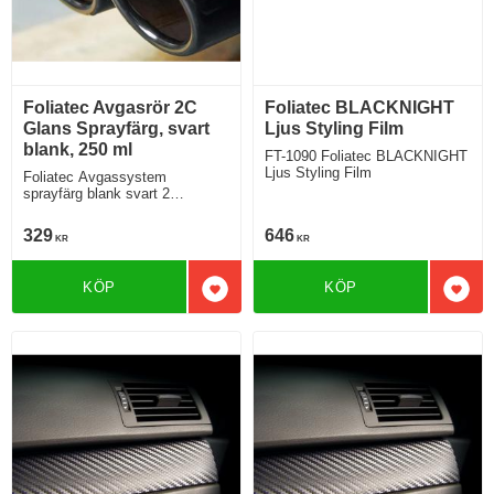
Foliatec Avgasrör 2C
Foliatec BLACKNIGHT
Glans Sprayfärg, svart
Ljus Styling Film
blank, 250 ml
FT-1090 Foliatec BLACKNIGHT
Ljus Styling Film
Foliatec Avgassystem
sprayfärg blank svart 2
komponent 250 ml
329
646
KR
KR
KÖP
KÖP
Lägg till i favoriter
Lägg 