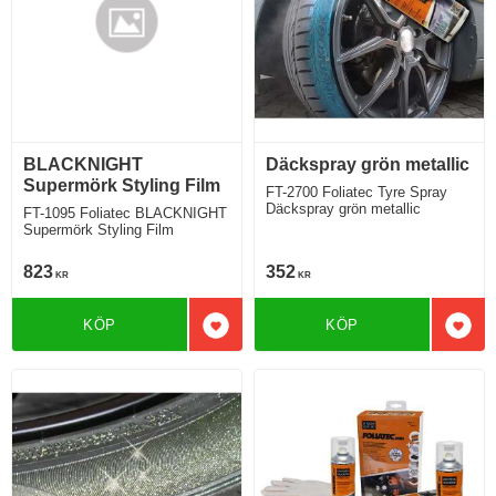
BLACKNIGHT
Däckspray grön metallic
Supermörk Styling Film
FT-2700 Foliatec Tyre Spray
Däckspray grön metallic
FT-1095 Foliatec BLACKNIGHT
Supermörk Styling Film
823
352
KR
KR
KÖP
KÖP
Lägg till i favoriter
Lägg 