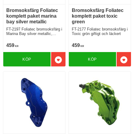
Bromsoksfärg Foliatec
Bromsoksfärg Foliatec
komplett paket marina
komplett paket toxic
bay silver metallic
green
FT-2197 Foliatec bromsoksfärg i
FT-2177 Foliatec bromsoksfärg i
Marina Bay silver metallic,
Toxic grön giftigt och läckert
nyhet 2021
459
459
KR
KR
KÖP
KÖP
Lägg till i favoriter
Lägg 