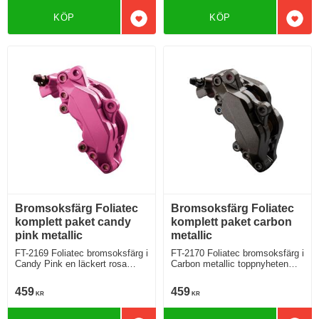
KÖP
KÖP
Lägg till i favoriter
Lägg 
Bromsoksfärg Foliatec
Bromsoksfärg Foliatec
komplett paket candy
komplett paket carbon
pink metallic
metallic
FT-2169 Foliatec bromsoksfärg i
FT-2170 Foliatec bromsoksfärg i
Candy Pink en läckert rosa
Carbon metallic toppnyheten
version för Dig som gillar att
som introducerades 2021,
synas
mycket populär
459
459
KR
KR