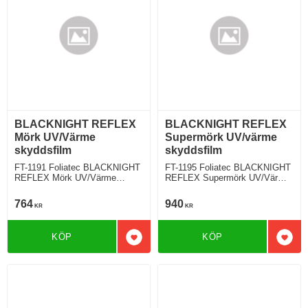
BLACKNIGHT REFLEX
BLACKNIGHT REFLEX
Mörk UV/Värme
Supermörk UV/värme
skyddsfilm
skyddsfilm
FT-1191 Foliatec BLACKNIGHT
FT-1195 Foliatec BLACKNIGHT
REFLEX Mörk UV/Värme
REFLEX Supermörk UV/Värme
skyddsfilm
skyddsfilm
764
940
KR
KR
KÖP
KÖP
Lägg till i favoriter
Lägg 