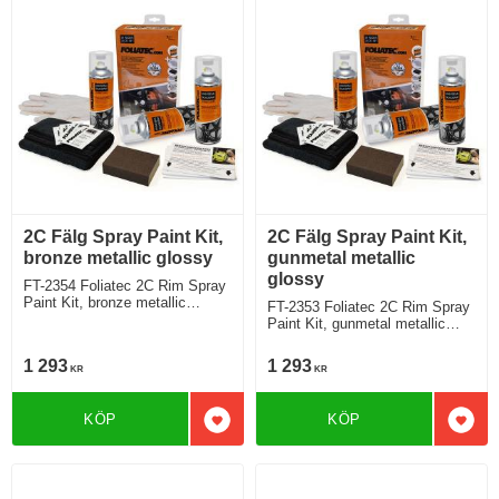
2C Fälg Spray Paint Kit,
2C Fälg Spray Paint Kit,
bronze metallic glossy
gunmetal metallic
glossy
FT-2354 Foliatec 2C Rim Spray
Paint Kit, bronze metallic
FT-2353 Foliatec 2C Rim Spray
glossy
Paint Kit, gunmetal metallic
glossy
1 293
1 293
KR
KR
KÖP
KÖP
Lägg till i favoriter
Lägg 