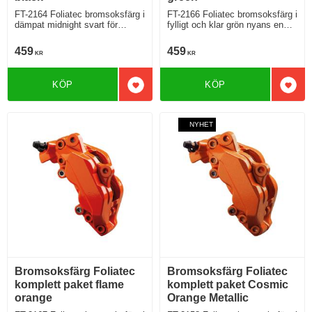
FT-2164 Foliatec bromsoksfärg i
FT-2166 Foliatec bromsoksfärg i
dämpat midnight svart för
fylligt och klar grön nyans en
diskret och eleganta bromsok
variant som sticker ut
459
459
KR
KR
KÖP
KÖP
Lägg till i favoriter
Lägg 
NYHET
Bromsoksfärg Foliatec
Bromsoksfärg Foliatec
komplett paket flame
komplett paket Cosmic
orange
Orange Metallic