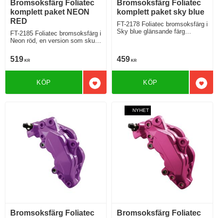
Bromsoksfärg Foliatec
Bromsoksfärg Foliatec
komplett paket NEON
komplett paket sky blue
RED
FT-2178 Foliatec bromsoksfärg i
Sky blue glänsande färg
FT-2185 Foliatec bromsoksfärg i
himmelskt snyggt
Neon röd, en version som skulle
fungera för brandkåren
519
459
KR
KR
KÖP
KÖP
Lägg till i favoriter
Lägg 
NYHET
Bromsoksfärg Foliatec
Bromsoksfärg Foliatec