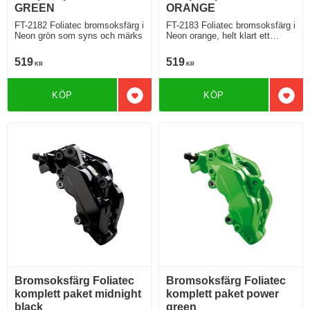
GREEN
ORANGE
FT-2182 Foliatec bromsoksfärg i
FT-2183 Foliatec bromsoksfärg i
Neon grön som syns och märks
Neon orange, helt klart ett
lysande färgval
519
519
KR
KR
KÖP
KÖP
Lägg till i favoriter
Lägg 
Bromsoksfärg Foliatec
Bromsoksfärg Foliatec
komplett paket midnight
komplett paket power
black
green