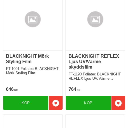
BLACKNIGHT Mörk
BLACKNIGHT REFLEX
Styling Film
Ljus UV/Värme
skyddsfilm
FT-1091 Foliatec BLACKNIGHT
Mörk Styling Film
FT-1190 Foliatec BLACKNIGHT
REFLEX Ljus UV/Värme
skyddsfilm
646
764
KR
KR
KÖP
KÖP
Lägg till i favoriter
Lägg 