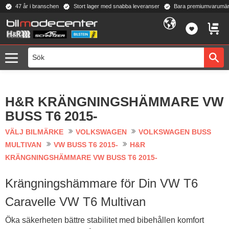
47 år i branschen
Stort lager med snabba leveranser
Bara premiumvarumär
Meny
FAVORI
KUND
H&R KRÄNGNINGSHÄMMARE VW
BUSS T6 2015-
VÄLJ BILMÄRKE
VOLKSWAGEN
VOLKSWAGEN BUSS
MULTIVAN
VW BUSS T6 2015-
H&R
KRÄNGNINGSHÄMMARE VW BUSS T6 2015-
Krängningshämmare för Din VW T6
Caravelle VW T6 Multivan
Öka säkerheten bättre stabilitet med bibehållen komfort