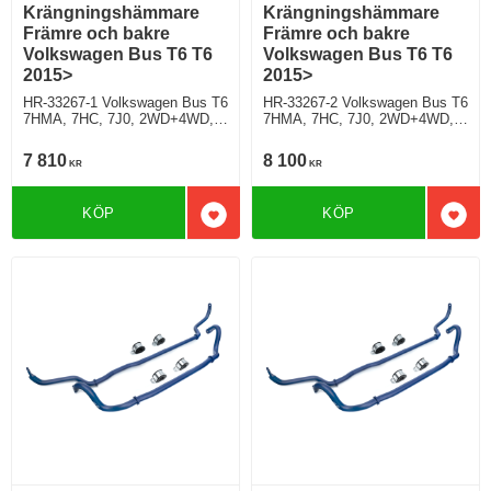
Krängningshämmare
Krängningshämmare
Främre och bakre
Främre och bakre
Volkswagen Bus T6 T6
Volkswagen Bus T6 T6
2015>
2015>
HR-33267-1 Volkswagen Bus T6
HR-33267-2 Volkswagen Bus T6
7HMA, 7HC, 7J0, 2WD+4WD,
7HMA, 7HC, 7J0, 2WD+4WD,
ej modell med LED strålkastare
modell med LED strålkastare
7 810
8 100
KR
KR
KÖP
KÖP
Lägg till i favoriter
Lägg 