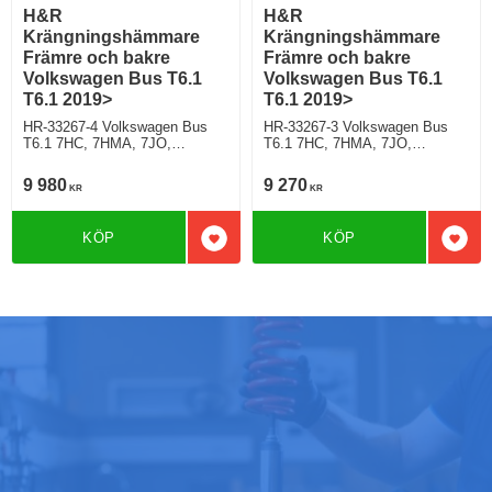
H&R
H&R
Krängningshämmare
Krängningshämmare
Främre och bakre
Främre och bakre
Volkswagen Bus T6.1
Volkswagen Bus T6.1
T6.1 2019>
T6.1 2019>
HR-33267-4 Volkswagen Bus
HR-33267-3 Volkswagen Bus
T6.1 7HC, 7HMA, 7JO,
T6.1 7HC, 7HMA, 7JO,
2WD+4WD, Modell med
2WD+4WD, Ej modell med
LED/Xenon strålkastare
LED/Xenon strålkastare
9 980
9 270
KR
KR
KÖP
KÖP
Lägg till i favoriter
Lägg 