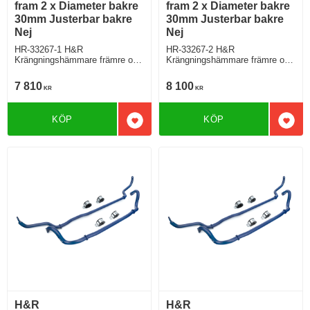
fram 2 x Diameter bakre
fram 2 x Diameter bakre
30mm Justerbar bakre
30mm Justerbar bakre
Nej
Nej
HR-33267-1 H&R
HR-33267-2 H&R
Krängningshämmare främre och
Krängningshämmare främre och
bakre Volkswagen Bus T6 För
bakre Volkswagen Bus T6
modell med
03/03> För modell med
7 810
8 100
KR
KR
standardstrålkastare 2015>
LEDstrålkastare/Xenon
KÖP
KÖP
Lägg till i favoriter
Lägg 
H&R
H&R