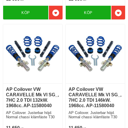
KÖP
KÖP
Lägg till i favoriter
Lägg 
AP Coilover VW
AP Coilover VW
CARAVELLE Mk VI SG_,
CARAVELLE Mk VI SG_,
7HC 2.0 TDI 132kW.
7HC 2.0 TDI 146kW.
1968cc. AP-11580040
1968cc. AP-11580040
AP Coilover. Justerbar höjd.
AP Coilover. Justerbar höjd.
Normal chassi klämfäste T30
Normal chassi klämfäste T30
11 650
11 650