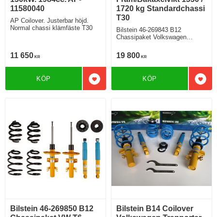
11580040
1720 kg Standardchassi
T30
AP Coilover. Justerbar höjd.
Normal chassi klämfäste T30
Bilstein 46-269843 B12
Chassipaket Volkswagen
Transporter Minibuss Bensin
Diesel Fram/Bakaxelvikt 1550 /
11 650
19 800
KR
KR
1720 Från årsmodell 04 2015
KÖP
KÖP
Lägg till i favoriter
Lägg 
Bilstein 46-269850 B12
Bilstein B14 Coilover