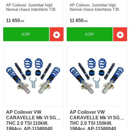
AP Coilover. Justerbar höjd.
AP Coilover. Justerbar höjd.
Normal chassi klämfäste T30
Normal chassi klämfäste T30
11 650
11 650
KR
KR
KÖP
KÖP
Lägg till i favoriter
Lägg 
AP Coilover VW
AP Coilover VW
CARAVELLE Mk VI SG_,
CARAVELLE Mk VI SG_,
7HC 2.0 TSI 110kW.
7HC 2.0 TSI 150kW.
1984cc. AP-11580040
1984cc. AP-11580040