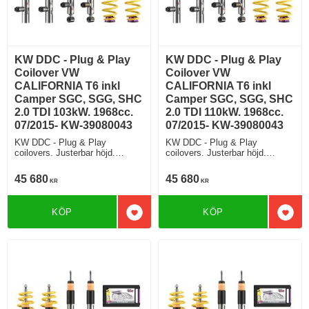
KW DDC - Plug & Play
KW DDC - Plug & Play
Coilover VW
Coilover VW
CALIFORNIA T6 inkl
CALIFORNIA T6 inkl
Camper SGC, SGG, SHC
Camper SGC, SGG, SHC
2.0 TDI 103kW. 1968cc.
2.0 TDI 110kW. 1968cc.
07/2015- KW-39080043
07/2015- KW-39080043
KW DDC - Plug & Play
KW DDC - Plug & Play
coilovers. Justerbar höjd.
coilovers. Justerbar höjd.
Justerbar retur (rebound)
Justerbar retur (rebound)
Justerbar kompression. Modell
Justerbar kompression. Modell
45 680
45 680
KR
KR
med elektroniska stötdämpare.
med elektroniska stötdämpare.
Normal chassi klämfäste T30
Normal chassi klämfäste T30
Modell med DCC
Modell med DCC
KÖP
KÖP
Lägg till i favoriter
Lägg 