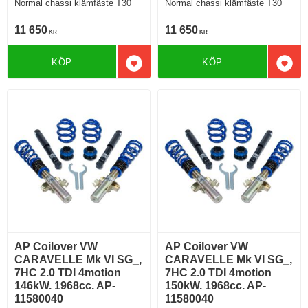
Normal chassi klämfäste T30
Normal chassi klämfäste T30
11 650
11 650
KR
KR
KÖP
KÖP
Lägg till i favoriter
Lägg 
AP Coilover VW
AP Coilover VW
CARAVELLE Mk VI SG_,
CARAVELLE Mk VI SG_,
7HC 2.0 TDI 4motion
7HC 2.0 TDI 4motion
146kW. 1968cc. AP-
150kW. 1968cc. AP-
11580040
11580040