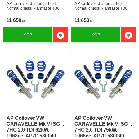
AP Coilover. Justerbar höjd.
AP Coilover. Justerbar höjd.
Normal chassi klämfäste T30
Normal chassi klämfäste T30
11 650
11 650
KR
KR
KÖP
KÖP
Lägg till i favoriter
Lägg 
AP Coilover VW
AP Coilover VW
CARAVELLE Mk VI SG_,
CARAVELLE Mk VI SG_,
7HC 2.0 TDI 62kW.
7HC 2.0 TDI 75kW.
1968cc. AP-11580040
1968cc. AP-11580040