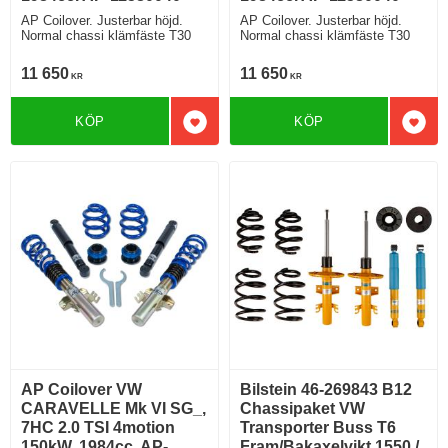
AP Coilover. Justerbar höjd.
AP Coilover. Justerbar höjd.
Normal chassi klämfäste T30
Normal chassi klämfäste T30
11 650
11 650
KR
KR
KÖP
KÖP
Lägg till i favoriter
Lägg 
AP Coilover VW
Bilstein 46-269843 B12
CARAVELLE Mk VI SG_,
Chassipaket VW
7HC 2.0 TSI 4motion
Transporter Buss T6
150kW. 1984cc. AP-
Fram/Bakaxelvikt 1550 /