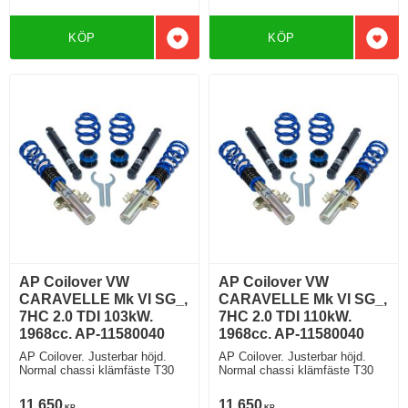
KÖP
KÖP
Lägg till i favoriter
Lägg 
AP Coilover VW
AP Coilover VW
CARAVELLE Mk VI SG_,
CARAVELLE Mk VI SG_,
7HC 2.0 TDI 103kW.
7HC 2.0 TDI 110kW.
1968cc. AP-11580040
1968cc. AP-11580040
AP Coilover. Justerbar höjd.
AP Coilover. Justerbar höjd.
Normal chassi klämfäste T30
Normal chassi klämfäste T30
11 650
11 650
KR
KR