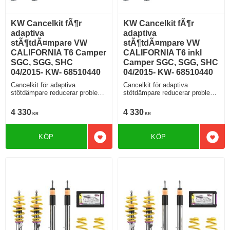
KW Cancelkit fÃ¶r
KW Cancelkit fÃ¶r
adaptiva
adaptiva
stÃ¶tdÃ¤mpare VW
stÃ¶tdÃ¤mpare VW
CALIFORNIA T6 Camper
CALIFORNIA T6 inkl
SGC, SGG, SHC
Camper SGC, SGG, SHC
04/2015- KW- 68510440
04/2015- KW- 68510440
Cancelkit för adaptiva
Cancelkit för adaptiva
stötdämpare reducerar problem
stötdämpare reducerar problem
med felkoder
med felkoder
4 330
4 330
KR
KR
KÖP
KÖP
Lägg till i favoriter
Lägg 