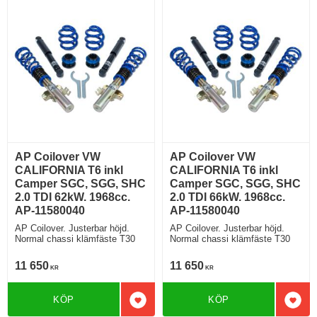
AP Coilover VW
AP Coilover VW
CALIFORNIA T6 inkl
CALIFORNIA T6 inkl
Camper SGC, SGG, SHC
Camper SGC, SGG, SHC
2.0 TDI 62kW. 1968cc.
2.0 TDI 66kW. 1968cc.
AP-11580040
AP-11580040
AP Coilover. Justerbar höjd.
AP Coilover. Justerbar höjd.
Normal chassi klämfäste T30
Normal chassi klämfäste T30
11 650
11 650
KR
KR
KÖP
KÖP
Lägg till i favoriter
Lägg 