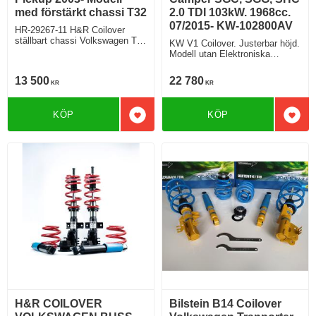
med förstärkt chassi T32
2.0 TDI 103kW. 1968cc.
07/2015- KW-102800AV
HR-29267-11 H&R Coilover
ställbart chassi Volkswagen T5
KW V1 Coilover. Justerbar höjd.
T6 Pickup T32 Justermöjlighet
Modell utan Elektroniska
fram 50-80 mm
stötdämpare Modell med 2
punktsfäste. Förstärkt chassi 2
13 500
22 780
KR
KR
punkts fäste T32 Modell utan
DCC
KÖP
KÖP
Lägg till i favoriter
Lägg 
H&R COILOVER
Bilstein B14 Coilover