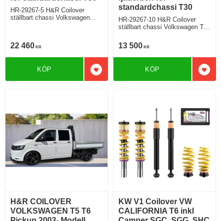
standardchassi T30
HR-29267-5 H&R Coilover
ställbart chassi Volkswagen
HR-29267-10 H&R Coilover
Bus T5 T6
ställbart chassi Volkswagen T5
Multivan/Transporter/California/
T6 Pickup Justermöjlighet fram
LKW 2WD 4WD
50-80 mm
22 460
13 500
KR
KR
KÖP
KÖP
Lägg till i favoriter
Lägg 
H&R COILOVER
KW V1 Coilover VW
VOLKSWAGEN T5 T6
CALIFORNIA T6 inkl
Pickup 2003- Modell
Camper SGC, SGG, SHC