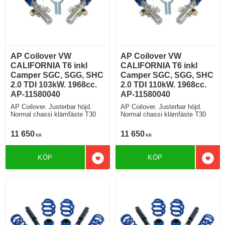
AP Coilover VW
AP Coilover VW
CALIFORNIA T6 inkl
CALIFORNIA T6 inkl
Camper SGC, SGG, SHC
Camper SGC, SGG, SHC
2.0 TDI 103kW. 1968cc.
2.0 TDI 110kW. 1968cc.
AP-11580040
AP-11580040
AP Coilover. Justerbar höjd.
AP Coilover. Justerbar höjd.
Normal chassi klämfäste T30
Normal chassi klämfäste T30
11 650
11 650
KR
KR
KÖP
KÖP
Lägg till i favoriter
Lägg 