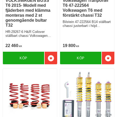
VOLKSWAGEN BUSS
Volkswagen Tranporter
T6 2015- Modell med
T6 47-222564
fjäderben med klämma
Volkswagen T6 med
monteras med 2 st
förstärkt chassi T32
genomgående bultar
Bilstein 47-222564 B14 ställbart
T32
chassi justerbart i höjd
Volkswagen Tranporter T6
HR-29267-6 H&R Coilover
Minibuss Modell med förstärkt
ställbart chassi Volkswagen
chassi 2wd 4wd
Bus T6
Multivan,Transporter/California/
22 460
19 800
KR
KR
LKW Typ 7HC, 7HMA, 7J0 2WD
4WD
KÖP
KÖP
Lägg till i favoriter
Lägg 