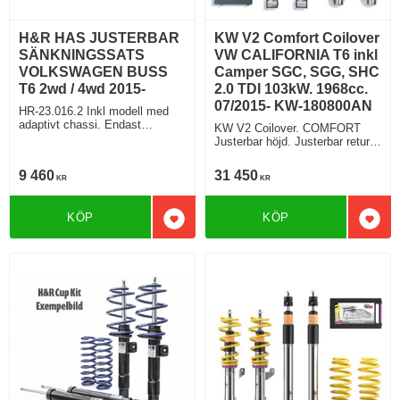
H&R HAS JUSTERBAR
KW V2 Comfort Coilover
SÄNKNINGSSATS
VW CALIFORNIA T6 inkl
VOLKSWAGEN BUSS
Camper SGC, SGG, SHC
T6 2wd / 4wd 2015-
2.0 TDI 103kW. 1968cc.
07/2015- KW-180800AN
HR-23.016.2 Inkl modell med
adaptivt chassi. Endast
KW V2 Coilover. COMFORT
justerbar höjd bak
Justerbar höjd. Justerbar retur
(Rebound). Cancelkit ingår.
Modell med elektroniska
9 460
31 450
KR
KR
stötdämpare. Normal chassi
klämfäste T30 Modell med DCC
KÖP
KÖP
Lägg till i favoriter
Lägg 