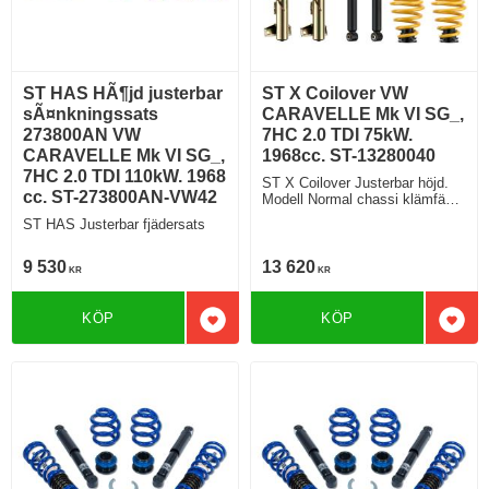
ST HAS HÃ¶jd justerbar
ST X Coilover VW
sÃ¤nkningssats
CARAVELLE Mk VI SG_,
273800AN VW
7HC 2.0 TDI 75kW.
CARAVELLE Mk VI SG_,
1968cc. ST-13280040
7HC 2.0 TDI 110kW. 1968
ST X Coilover Justerbar höjd.
cc. ST-273800AN-VW42
Modell Normal chassi klämfäste
T30
ST HAS Justerbar fjädersats
9 530
13 620
KR
KR
KÖP
KÖP
Lägg till i favoriter
Lägg 