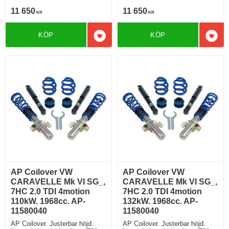
11 650
11 650
KR
KR
KÖP
KÖP
Lägg till i favoriter
Lägg 
AP Coilover VW
AP Coilover VW
CARAVELLE Mk VI SG_,
CARAVELLE Mk VI SG_,
7HC 2.0 TDI 4motion
7HC 2.0 TDI 4motion
110kW. 1968cc. AP-
132kW. 1968cc. AP-
11580040
11580040
AP Coilover. Justerbar höjd.
AP Coilover. Justerbar höjd.