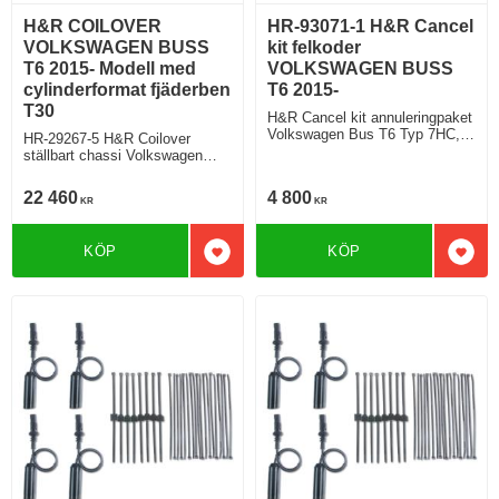
H&R COILOVER
HR-93071-1 H&R Cancel
VOLKSWAGEN BUSS
kit felkoder
T6 2015- Modell med
VOLKSWAGEN BUSS
cylinderformat fjäderben
T6 2015-
T30
H&R Cancel kit annuleringpaket
Volkswagen Bus T6 Typ 7HC,
HR-29267-5 H&R Coilover
7HCA, 7HM, 7HMA, 7HK, 7J0,
ställbart chassi Volkswagen
7HKX0 2015>
Bus T6 Multivan,
Transporter/California/LKW Typ
22 460
4 800
KR
KR
7HC, 7HMA, 7J0 2WD 4WD
Justermöjlighet fram 50-80 mm
Justermöjlighet bak 40-70 mm
KÖP
KÖP
Lägg till i favoriter
Lägg 