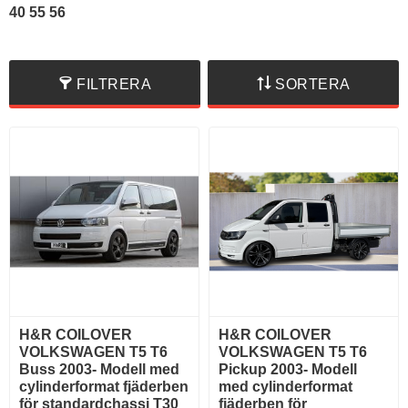
40 55 56
FILTRERA
SORTERA
H&R COILOVER
H&R COILOVER
VOLKSWAGEN T5 T6
VOLKSWAGEN T5 T6
Buss 2003- Modell med
Pickup 2003- Modell
cylinderformat fjäderben
med cylinderformat
för standardchassi T30
fjäderben för