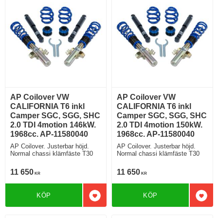
AP Coilover VW
AP Coilover VW
CALIFORNIA T6 inkl
CALIFORNIA T6 inkl
Camper SGC, SGG, SHC
Camper SGC, SGG, SHC
2.0 TDI 4motion 146kW.
2.0 TDI 4motion 150kW.
1968cc. AP-11580040
1968cc. AP-11580040
AP Coilover. Justerbar höjd.
AP Coilover. Justerbar höjd.
Normal chassi klämfäste T30
Normal chassi klämfäste T30
11 650
11 650
KR
KR
KÖP
KÖP
Lägg till i favoriter
Lägg 