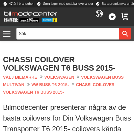
47 år i branschen
Stort lager med snabba leveranser
Bara premiumvarumär
Meny
FAVORI
KUND
CHASSI COILOVER
VOLKSWAGEN T6 BUSS 2015-
VÄLJ BILMÄRKE
VOLKSWAGEN
VOLKSWAGEN BUSS
MULTIVAN
VW BUSS T6 2015-
CHASSI COILOVER
VOLKSWAGEN T6 BUSS 2015-
Bilmodecenter presenterar några av de
bästa coilovers för Din Volkswagen Buss
Transporter T6 2015- coilovers kända