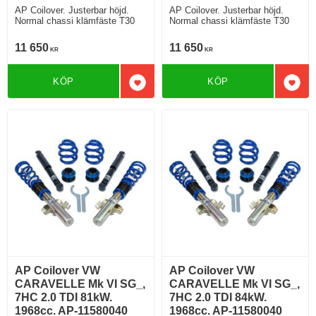
AP Coilover. Justerbar höjd.
AP Coilover. Justerbar höjd.
Normal chassi klämfäste T30
Normal chassi klämfäste T30
11 650
11 650
KR
KR
KÖP
KÖP
Lägg till i favoriter
Lägg 
AP Coilover VW
AP Coilover VW
CARAVELLE Mk VI SG_,
CARAVELLE Mk VI SG_,
7HC 2.0 TDI 81kW.
7HC 2.0 TDI 84kW.
1968cc. AP-11580040
1968cc. AP-11580040