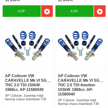
KR
KR
KÖP
KÖP
Lägg till i favoriter
Lägg 
AP Coilover VW
AP Coilover VW
CARAVELLE Mk VI SG_,
CARAVELLE Mk VI SG_,
7HC 2.0 TDI 150kW.
7HC 2.0 TDI 4motion
1968cc. AP-11580040
103kW. 1968cc. AP-
11580040
AP Coilover. Justerbar höjd.
Normal chassi klämfäste T30
AP Coilover. Justerbar höjd.
Normal chassi klämfäste T30