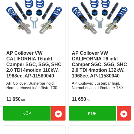
AP Coilover VW
AP Coilover VW
CALIFORNIA T6 inkl
CALIFORNIA T6 inkl
Camper SGC, SGG, SHC
Camper SGC, SGG, SHC
2.0 TDI 4motion 110kW.
2.0 TDI 4motion 132kW.
1968cc. AP-11580040
1968cc. AP-11580040
AP Coilover. Justerbar höjd.
AP Coilover. Justerbar höjd.
Normal chassi klämfäste T30
Normal chassi klämfäste T30
11 650
11 650
KR
KR
KÖP
KÖP
Lägg till i favoriter
Lägg 