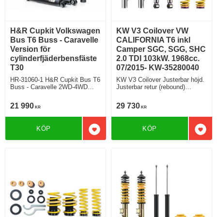
H&R Cupkit Volkswagen
KW V3 Coilover VW
Bus T6 Buss - Caravelle
CALIFORNIA T6 inkl
Version för
Camper SGC, SGG, SHC
cylinderfjäderbensfäste
2.0 TDI 103kW. 1968cc.
T30
07/2015- KW-35280040
HR-31060-1 H&R Cupkit Bus T6
KW V3 Coilover Justerbar höjd.
Buss - Caravelle 2WD-4WD
Justerbar retur (rebound)
Sänker fram 55mm Sänker bak
Justerbar kompression. Modell
55mm
utan elektroniska stötdämpare.
21 990
29 730
KR
KR
Normal chassi klämfäste T30.
Modell utan DCC
KÖP
KÖP
Lägg till i favoriter
Lägg 