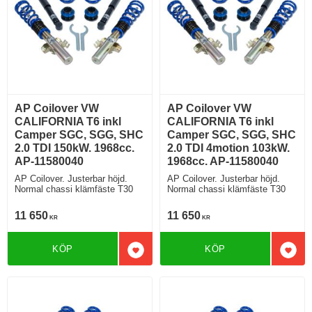
AP Coilover VW
AP Coilover VW
CALIFORNIA T6 inkl
CALIFORNIA T6 inkl
Camper SGC, SGG, SHC
Camper SGC, SGG, SHC
2.0 TDI 150kW. 1968cc.
2.0 TDI 4motion 103kW.
AP-11580040
1968cc. AP-11580040
AP Coilover. Justerbar höjd.
AP Coilover. Justerbar höjd.
Normal chassi klämfäste T30
Normal chassi klämfäste T30
11 650
11 650
KR
KR
KÖP
KÖP
Lägg till i favoriter
Lägg 