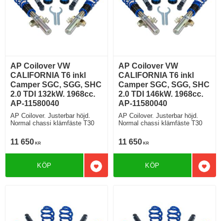
AP Coilover VW
AP Coilover VW
CALIFORNIA T6 inkl
CALIFORNIA T6 inkl
Camper SGC, SGG, SHC
Camper SGC, SGG, SHC
2.0 TDI 132kW. 1968cc.
2.0 TDI 146kW. 1968cc.
AP-11580040
AP-11580040
AP Coilover. Justerbar höjd.
AP Coilover. Justerbar höjd.
Normal chassi klämfäste T30
Normal chassi klämfäste T30
11 650
11 650
KR
KR
KÖP
KÖP
Lägg till i favoriter
Lägg 