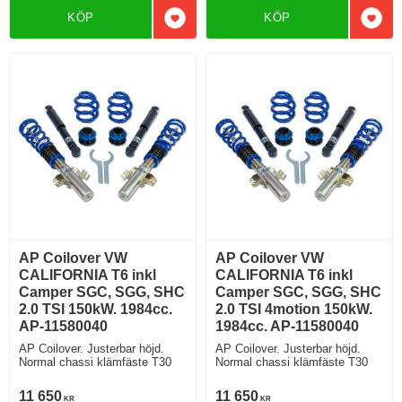
KÖP
KÖP
Lägg till i favoriter
Lägg 
AP Coilover VW
AP Coilover VW
CALIFORNIA T6 inkl
CALIFORNIA T6 inkl
Camper SGC, SGG, SHC
Camper SGC, SGG, SHC
2.0 TSI 150kW. 1984cc.
2.0 TSI 4motion 150kW.
AP-11580040
1984cc. AP-11580040
AP Coilover. Justerbar höjd.
AP Coilover. Justerbar höjd.
Normal chassi klämfäste T30
Normal chassi klämfäste T30
11 650
11 650
KR
KR