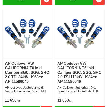
Lägg till i favoriter
Lägg 
AP Coilover VW
AP Coilover VW
CALIFORNIA T6 inkl
CALIFORNIA T6 inkl
Camper SGC, SGG, SHC
Camper SGC, SGG, SHC
2.0 TDI 84kW. 1968cc.
2.0 TSI 110kW. 1984cc.
AP-11580040
AP-11580040
AP Coilover. Justerbar höjd.
AP Coilover. Justerbar höjd.
Normal chassi klämfäste T30
Normal chassi klämfäste T30
11 650
11 650
KR
KR