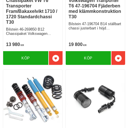
Chassipaket VW T6
Volkswagen Tranporter
Transporter
T6 47-196704 Fjäderben
Fram/Bakaxelvikt 1710 /
med klämmkonstruktion
1720 Standardchassi
T30
T30
Bilstein 47-196704 B14 ställbart
chassi justerbart i höjd
Bilstein 46-269850 B12
Volkswagen Tranporter T6
Chassipaket Volkswagen
Minibuss Modell med
Transporter Minibuss Bensin
standardchassi 2wd 4wd
Diesel Fram/Bakaxelvikt 1710 /
13 980
19 800
KR
KR
1720 Från årsmodell 04 2015
KÖP
KÖP
Lägg till i favoriter
Lägg 