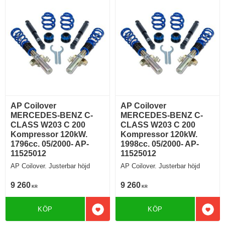
AP Coilover
AP Coilover
MERCEDES-BENZ C-
MERCEDES-BENZ C-
CLASS W203 C 200
CLASS W203 C 200
Kompressor 120kW.
Kompressor 120kW.
1796cc. 05/2000- AP-
1998cc. 05/2000- AP-
11525012
11525012
AP Coilover. Justerbar höjd
AP Coilover. Justerbar höjd
9 260
9 260
KR
KR
KÖP
KÖP
Lägg till i favoriter
Lägg 