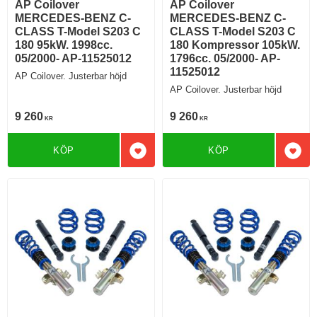
AP Coilover
AP Coilover
MERCEDES-BENZ C-
MERCEDES-BENZ C-
CLASS T-Model S203 C
CLASS T-Model S203 C
180 95kW. 1998cc.
180 Kompressor 105kW.
05/2000- AP-11525012
1796cc. 05/2000- AP-
11525012
AP Coilover. Justerbar höjd
AP Coilover. Justerbar höjd
9 260
9 260
KR
KR
KÖP
KÖP
Lägg till i favoriter
Lägg 