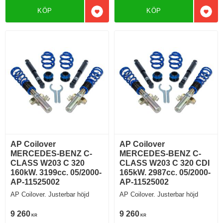
KÖP
KÖP
Lägg till i favoriter
Lägg 
AP Coilover
AP Coilover
MERCEDES-BENZ C-
MERCEDES-BENZ C-
CLASS W203 C 320
CLASS W203 C 320 CDI
160kW. 3199cc. 05/2000-
165kW. 2987cc. 05/2000-
AP-11525002
AP-11525002
AP Coilover. Justerbar höjd
AP Coilover. Justerbar höjd
9 260
9 260
KR
KR