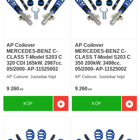
AP Coilover
AP Coilover
MERCEDES-BENZ C-
MERCEDES-BENZ C-
CLASS T-Model S203 C
CLASS T-Model S203 C
320 CDI 165kW. 2987cc.
350 200kW. 3498cc.
05/2000- AP-11525002
05/2000- AP-11525002
AP Coilover. Justerbar höjd
AP Coilover. Justerbar höjd
9 260
9 260
KR
KR
KÖP
KÖP
Lägg till i favoriter
Lägg 