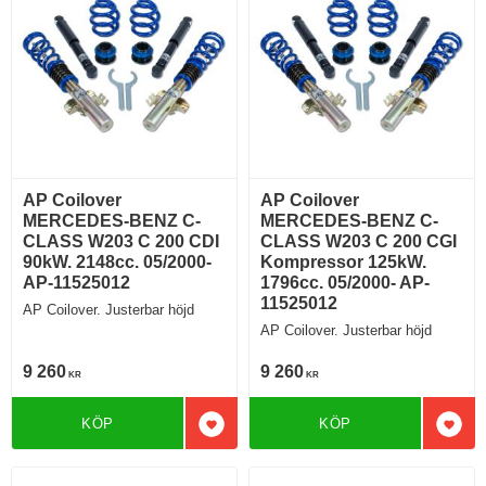
AP Coilover
AP Coilover
MERCEDES-BENZ C-
MERCEDES-BENZ C-
CLASS W203 C 200 CDI
CLASS W203 C 200 CGI
90kW. 2148cc. 05/2000-
Kompressor 125kW.
AP-11525012
1796cc. 05/2000- AP-
11525012
AP Coilover. Justerbar höjd
AP Coilover. Justerbar höjd
9 260
9 260
KR
KR
KÖP
KÖP
Lägg till i favoriter
Lägg 