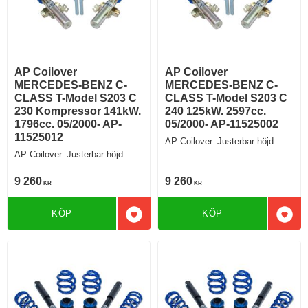
AP Coilover
AP Coilover
MERCEDES-BENZ C-
MERCEDES-BENZ C-
CLASS T-Model S203 C
CLASS T-Model S203 C
230 Kompressor 141kW.
240 125kW. 2597cc.
1796cc. 05/2000- AP-
05/2000- AP-11525002
11525012
AP Coilover. Justerbar höjd
AP Coilover. Justerbar höjd
9 260
9 260
KR
KR
KÖP
KÖP
Lägg till i favoriter
Lägg 