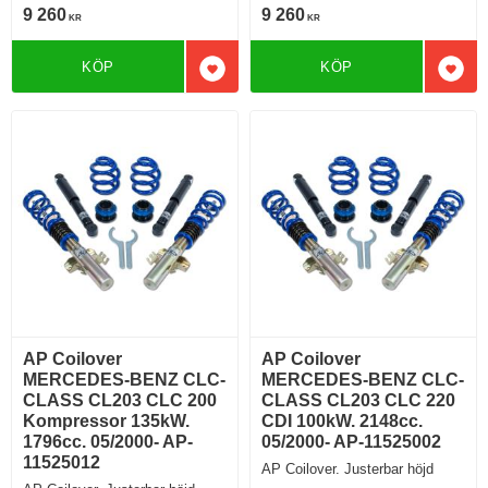
9 260
9 260
KR
KR
KÖP
KÖP
Lägg till i favoriter
Lägg 
AP Coilover
AP Coilover
MERCEDES-BENZ CLC-
MERCEDES-BENZ CLC-
CLASS CL203 CLC 200
CLASS CL203 CLC 220
Kompressor 135kW.
CDI 100kW. 2148cc.
1796cc. 05/2000- AP-
05/2000- AP-11525002
11525012
AP Coilover. Justerbar höjd