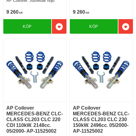
AP Coilover. Justerbar höjd
9 260
9 260
KR
KR
KÖP
KÖP
Lägg till i favoriter
Lägg 
AP Coilover
AP Coilover
MERCEDES-BENZ CLC-
MERCEDES-BENZ CLC-
CLASS CL203 CLC 220
CLASS CL203 CLC 230
CDI 110kW. 2148cc.
150kW. 2496cc. 05/2000-
05/2000- AP-11525002
AP-11525002