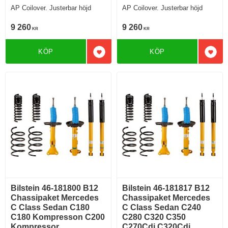
AP Coilover. Justerbar höjd
AP Coilover. Justerbar höjd
9 260
9 260
KR
KR
KÖP
KÖP
Lägg till i favoriter
Lägg 
Bilstein 46-181800 B12
Bilstein 46-181817 B12
Chassipaket Mercedes
Chassipaket Mercedes
C Class Sedan C180
C Class Sedan C240
C180 Kompresson C200
C280 C320 C350
Kompressor
C270Cdi C320Cdi