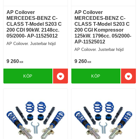
AP Coilover
AP Coilover
MERCEDES-BENZ C-
MERCEDES-BENZ C-
CLASS T-Model S203 C
CLASS T-Model S203 C
200 CDI 90kW. 2148cc.
200 CGI Kompressor
05/2000- AP-11525012
125kW. 1796cc. 05/2000-
AP-11525012
AP Coilover. Justerbar höjd
AP Coilover. Justerbar höjd
9 260
9 260
KR
KR
KÖP
KÖP
Lägg till i favoriter
Lägg 