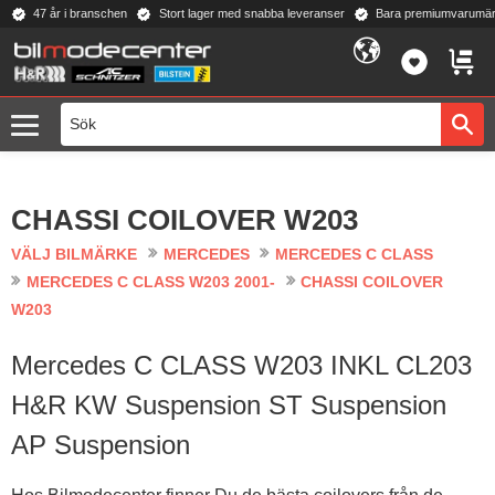
47 år i branschen
Stort lager med snabba leveranser
Bara premiumvarumär
Meny
FAVORI
KUND
CHASSI COILOVER W203
VÄLJ BILMÄRKE
MERCEDES
MERCEDES C CLASS
MERCEDES C CLASS W203 2001-
CHASSI COILOVER
W203
Mercedes C CLASS W203 INKL CL203
H&R KW Suspension ST Suspension
AP Suspension