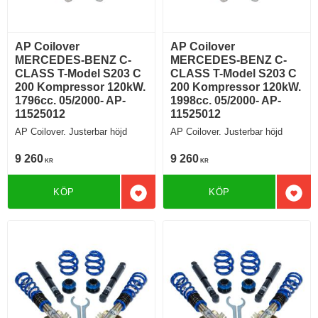
AP Coilover
AP Coilover
MERCEDES-BENZ C-
MERCEDES-BENZ C-
CLASS T-Model S203 C
CLASS T-Model S203 C
200 Kompressor 120kW.
200 Kompressor 120kW.
1796cc. 05/2000- AP-
1998cc. 05/2000- AP-
11525012
11525012
AP Coilover. Justerbar höjd
AP Coilover. Justerbar höjd
9 260
9 260
KR
KR
KÖP
KÖP
Lägg till i favoriter
Lägg 