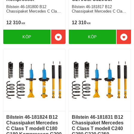
Bilstein 46-181800 B12
Bilstein 46-181817 B12
Chassipaket Mercedes C Class
Chassipaket Mercedes C Class
Sedan C180 C180 Kompresson
Sedan C240 C280 C320 C350
C200 Kompressor C200
C270Cdi C320Cdi Bensin Diesel
12 310
12 310
KR
KR
Kompressor CGI C230
Fram/Bakaxelvikt 1130 / 1170
Kompressor C230 C200cdi
Från årsmodell 05 2000 till
C220Cdi
årsmodell 02 2007
KÖP
KÖP
Lägg till i favoriter
Lägg 
Bilstein 46-181824 B12
Bilstein 46-181831 B12
Chassipaket Mercedes
Chassipaket Mercedes
C Class T modell C180
C Class T modell C240