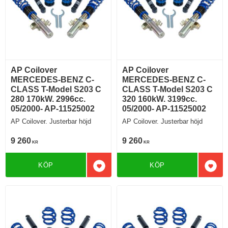
AP Coilover
AP Coilover
MERCEDES-BENZ C-
MERCEDES-BENZ C-
CLASS T-Model S203 C
CLASS T-Model S203 C
280 170kW. 2996cc.
320 160kW. 3199cc.
05/2000- AP-11525002
05/2000- AP-11525002
AP Coilover. Justerbar höjd
AP Coilover. Justerbar höjd
9 260
9 260
KR
KR
KÖP
KÖP
Lägg till i favoriter
Lägg 