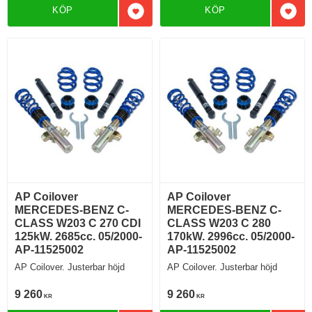
KÖP
KÖP
Lägg till i favoriter
Lägg 
AP Coilover
AP Coilover
MERCEDES-BENZ C-
MERCEDES-BENZ C-
CLASS W203 C 270 CDI
CLASS W203 C 280
125kW. 2685cc. 05/2000-
170kW. 2996cc. 05/2000-
AP-11525002
AP-11525002
AP Coilover. Justerbar höjd
AP Coilover. Justerbar höjd
9 260
9 260
KR
KR