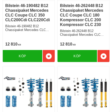
Bilstein 46-190482 B12
Bilstein 46-262448 B12
Chassipaket Mercedes
Chassipaket Mercedes
CLC Coupe CLC 350
CLC Coupe CLC 180
CLC200Cdi CLC220Cdi
Kompressor CLC 200
Kompressor CLC 230
Bilstein 46-190482 B12
Chassipaket Mercedes CLC
Bilstein 46-262448 B12
Coupe CLC 350 CLC200Cdi
Chassipaket Mercedes CLC
CLC220Cdi Bensin Diesel
Coupe CLC 180 Kompressor
Fram/Bakaxelvikt 1100 / 1035
CLC 200 Kompressor CLC 230
12 810
12 810
Från årsmodell 05 2008 till
KR
KR
Bensin Fram/Bakaxelvikt 1070 /
årsmodell 06 2011
1035 Från årsmodell 05 2008 till
årsmodell 06 2011
KÖP
KÖP
Lägg till i favoriter
Lägg 