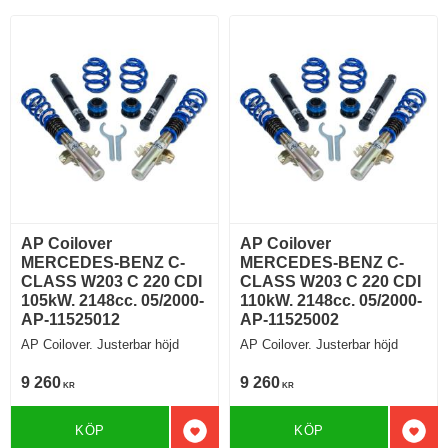
AP Coilover
AP Coilover
MERCEDES-BENZ C-
MERCEDES-BENZ C-
CLASS W203 C 220 CDI
CLASS W203 C 220 CDI
105kW. 2148cc. 05/2000-
110kW. 2148cc. 05/2000-
AP-11525012
AP-11525002
AP Coilover. Justerbar höjd
AP Coilover. Justerbar höjd
9 260
9 260
KR
KR
KÖP
KÖP
Lägg till i favoriter
Lägg 