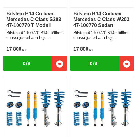
Bilstein B14 Coilover
Bilstein B14 Coilover
Mercedes C Class S203
Mercedes C Class W203
47-100770 T Modell
47-100770 Sedan
Bilstein 47-100770 B14 ställbart
Bilstein 47-100770 B14 ställbart
chassi justerbart i höjd
chassi justerbart i höjd
Mercedes C Class S203 T
Mercedes C Class W203 Sedan
modell C180 C180 Kompresson
C180 C180 Kompresson C200
17 800
17 800
KR
KR
C200 Kompressor C200
Kompressor C200 Kompressor
Kompressor CGI C230
CGI C230 Kompressor C230
Kompressor C230 C350 C32
C350 C32 AMG C200cdi
KÖP
KÖP
AMG C200cdi C220Cdi 2wd
C220Cdi 2wd
Lägg till i favoriter
Lägg 