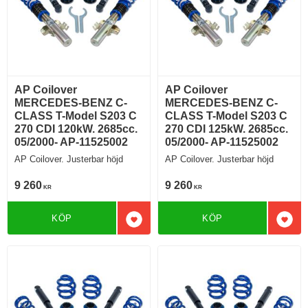
AP Coilover
AP Coilover
MERCEDES-BENZ C-
MERCEDES-BENZ C-
CLASS T-Model S203 C
CLASS T-Model S203 C
270 CDI 120kW. 2685cc.
270 CDI 125kW. 2685cc.
05/2000- AP-11525002
05/2000- AP-11525002
AP Coilover. Justerbar höjd
AP Coilover. Justerbar höjd
9 260
9 260
KR
KR
KÖP
KÖP
Lägg till i favoriter
Lägg 