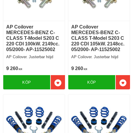
AP Coilover
AP Coilover
MERCEDES-BENZ C-
MERCEDES-BENZ C-
CLASS T-Model S203 C
CLASS T-Model S203 C
220 CDI 100kW. 2149cc.
220 CDI 105kW. 2148cc.
05/2000- AP-11525002
05/2000- AP-11525002
AP Coilover. Justerbar höjd
AP Coilover. Justerbar höjd
9 260
9 260
KR
KR
KÖP
KÖP
Lägg till i favoriter
Lägg 