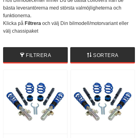
Hos Bilmodecenter finner Du de bästa coilovers från de
bästa leverantörerna med största valmöjligheterna och
funktionerna.
Klicka på
Filtrera
och välj Din bilmodell/motorvariant eller
välj chassipaket
FILTRERA
SORTERA