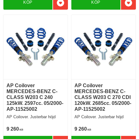
KÖP
KÖP
Lägg till i favoriter
Lägg 
AP Coilover
AP Coilover
MERCEDES-BENZ C-
MERCEDES-BENZ C-
CLASS W203 C 240
CLASS W203 C 270 CDI
125kW. 2597cc. 05/2000-
120kW. 2685cc. 05/2000-
AP-11525002
AP-11525002
AP Coilover. Justerbar höjd
AP Coilover. Justerbar höjd
9 260
9 260
KR
KR