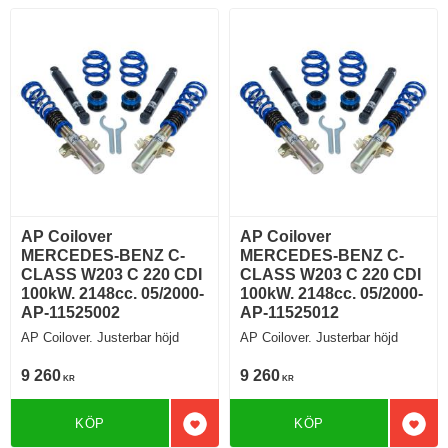
AP Coilover
AP Coilover
MERCEDES-BENZ C-
MERCEDES-BENZ C-
CLASS W203 C 220 CDI
CLASS W203 C 220 CDI
100kW. 2148cc. 05/2000-
100kW. 2148cc. 05/2000-
AP-11525002
AP-11525012
AP Coilover. Justerbar höjd
AP Coilover. Justerbar höjd
9 260
9 260
KR
KR
KÖP
KÖP
Lägg till i favoriter
Lägg 