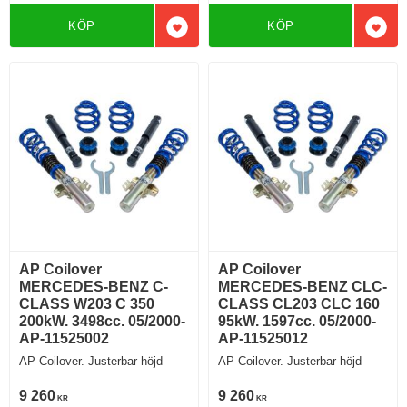
KÖP
KÖP
Lägg till i favoriter
Lägg 
AP Coilover
AP Coilover
MERCEDES-BENZ C-
MERCEDES-BENZ CLC-
CLASS W203 C 350
CLASS CL203 CLC 160
200kW. 3498cc. 05/2000-
95kW. 1597cc. 05/2000-
AP-11525002
AP-11525012
AP Coilover. Justerbar höjd
AP Coilover. Justerbar höjd
9 260
9 260
KR
KR