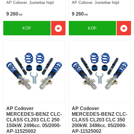
AP Coilover. Justerbar höjd
AP Coilover. Justerbar höjd
9 260
9 260
KR
KR
KÖP
KÖP
Lägg till i favoriter
Lägg 
AP Coilover
AP Coilover
MERCEDES-BENZ CLC-
MERCEDES-BENZ CLC-
CLASS CL203 CLC 250
CLASS CL203 CLC 350
150kW. 2496cc. 05/2000-
200kW. 3498cc. 05/2000-
AP-11525002
AP-11525002