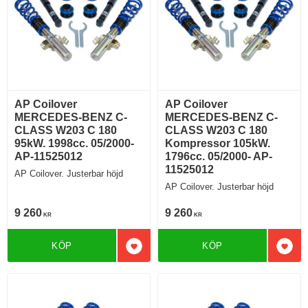
AP Coilover
AP Coilover
MERCEDES-BENZ C-
MERCEDES-BENZ C-
CLASS W203 C 180
CLASS W203 C 180
95kW. 1998cc. 05/2000-
Kompressor 105kW.
AP-11525012
1796cc. 05/2000- AP-
11525012
AP Coilover. Justerbar höjd
AP Coilover. Justerbar höjd
9 260
9 260
KR
KR
KÖP
KÖP
Lägg till i favoriter
Lägg 