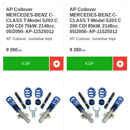
AP Coilover
AP Coilover
MERCEDES-BENZ C-
MERCEDES-BENZ C-
CLASS T-Model S203 C
CLASS T-Model S203 C
200 CDI 75kW. 2148cc.
200 CDI 85kW. 2148cc.
05/2000- AP-11525012
05/2000- AP-11525012
AP Coilover. Justerbar höjd
AP Coilover. Justerbar höjd
9 260
9 260
KR
KR
KÖP
KÖP
Lägg till i favoriter
Lägg 