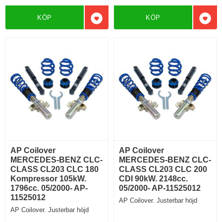
KÖP
KÖP
Lägg till i favoriter
Lägg 
AP Coilover
AP Coilover
MERCEDES-BENZ CLC-
MERCEDES-BENZ CLC-
CLASS CL203 CLC 180
CLASS CL203 CLC 200
Kompressor 105kW.
CDI 90kW. 2148cc.
1796cc. 05/2000- AP-
05/2000- AP-11525012
11525012
AP Coilover. Justerbar höjd
AP Coilover. Justerbar höjd