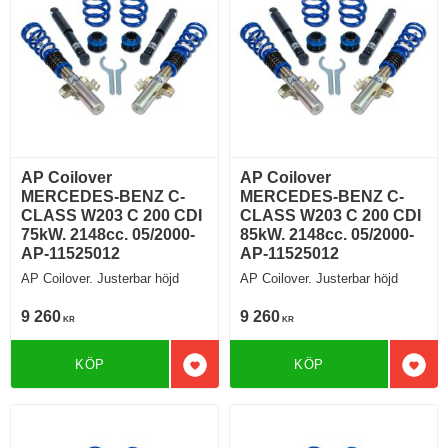
AP Coilover
AP Coilover
MERCEDES-BENZ C-
MERCEDES-BENZ C-
CLASS W203 C 200 CDI
CLASS W203 C 200 CDI
75kW. 2148cc. 05/2000-
85kW. 2148cc. 05/2000-
AP-11525012
AP-11525012
AP Coilover. Justerbar höjd
AP Coilover. Justerbar höjd
9 260
9 260
KR
KR
KÖP
KÖP
Lägg till i favoriter
Lägg 