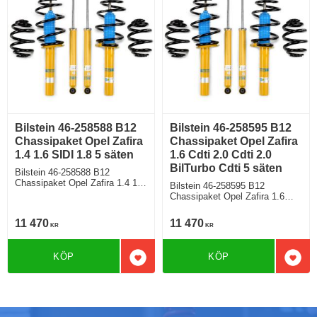
Bilstein 46-258588 B12
Bilstein 46-258595 B12
Chassipaket Opel Zafira
Chassipaket Opel Zafira
1.4 1.6 SIDI 1.8 5 säten
1.6 Cdti 2.0 Cdti 2.0
BilTurbo Cdti 5 säten
Bilstein 46-258588 B12
Chassipaket Opel Zafira 1.4 1.6
Bilstein 46-258595 B12
SIDI 1.8 5 säten Bensin Diesel
Chassipaket Opel Zafira 1.6
Fram/Bakaxelvikt 1130 / 1251
Cdti 2.0 Cdti 2.0 BilTurbo Cdti 5
Från årsmodell 10 2011
säten Bensin Diesel
11 470
11 470
KR
KR
Fram/Bakaxelvikt 1250 / 1251
Från årsmodell 10 2011
KÖP
KÖP
Lägg till i favoriter
Lägg 