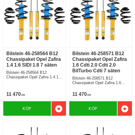
Bilstein 46-258564 B12
Bilstein 46-258571 B12
Chassipaket Opel Zafira
Chassipaket Opel Zafira
1.4 1.6 SIDI 1.8 7 säten
1.6 Cdti 2.0 Cdti 2.0
BilTurbo Cdti 7 säten
Bilstein 46-258564 B12
Chassipaket Opel Zafira 1.4 1.6
Bilstein 46-258571 B12
SIDI 1.8 7 säten Bensin Diesel
Chassipaket Opel Zafira 1.6
Fram/Bakaxelvikt 1130 / 1251
Cdti 2.0 Cdti 2.0 BilTurbo Cdti 7
Från årsmodell 10 2011
säten Bensin Diesel
11 470
11 470
KR
KR
Fram/Bakaxelvikt 1250 / 1251
Från årsmodell 10 2011
KÖP
KÖP
Lägg till i favoriter
Lägg 