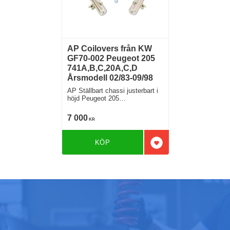
AP Coilovers från KW
GF70-002 Peugeot 205
741A,B,C,20A,C,D
Årsmodell 02/83-09/98
AP Ställbart chassi justerbart i
höjd Peugeot 205
741A,B,C,20A,C,D
7 000
KR
KÖP
Lägg till i favoriter