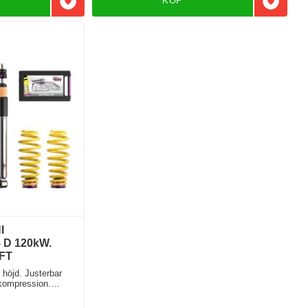
KÖP
Lägg till i favoriter
Lägg till
I
D 120kW.
FT
höjd. Justerbar
 kompression.
 stötdämpare