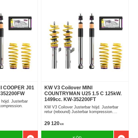
NI COOPER J01
KW V3 Coilover MINI
W-352200FW
COUNTRYMAN U25 1.5 C 125kW.
1499cc. KW-352200FT
höjd. Justerbar
 kompression.
KW V3 Coilover Justerbar höjd. Justerbar
retur (rebound) Justerbar kompression.
Modell utan elektroniska stötdämpare
29 120
KR