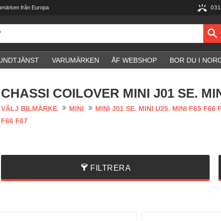
umärken från Europa
031
UNDTJÄNST
VARUMÄRKEN
ÅF WEBSHOP
BOR DU I NOR
CHASSI COILOVER MINI J01 SE. MINI
VÄLJ BILMÄRKE
MINI
MINI J01 SE. MINI U25. MINI F65 F66 
F66 F67
FILTRERA