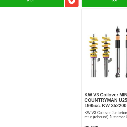
KÖP
KÖP
Lägg till i favoriter
KW V3 Coilover MIN
COUNTRYMAN U25 
1995cc. KW-352200
KW V3 Coilover Justerbar 
retur (rebound) Justerbar
Modell utan elektroniska