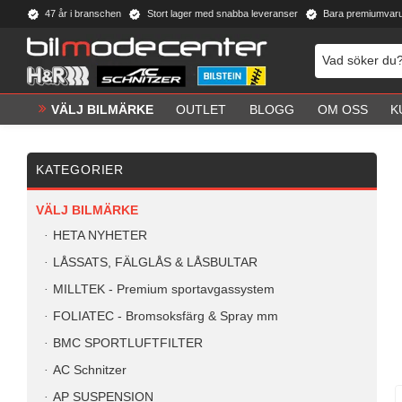
47 år i branschen
Stort lager med snabba leveranser
Bara premiumvar
VÄLJ BILMÄRKE
OUTLET
BLOGG
OM OSS
K
KATEGORIER
VÄLJ BILMÄRKE
HETA NYHETER
LÅSSATS, FÄLGLÅS & LÅSBULTAR
MILLTEK - Premium sportavgassystem
FOLIATEC - Bromsoksfärg & Spray mm
BMC SPORTLUFTFILTER
AC Schnitzer
AP SUSPENSION