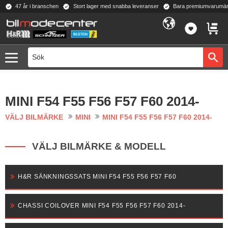
47 år i branschen
Stort lager med snabba leveranser
Bara premiumvarumär
Meny
FAVORI
KUND
MINI F54 F55 F56 F57 F60 2014-
VÄLJ BILMÄRKE
MINI
MINI F54 F55 F56 F57 F60 2014-
VÄLJ BILMÄRKE & MODELL
H&R SÄNKNINGSSATS MINI F54 F55 F56 F57 F60
CHASSI COILOVER MINI F54 F55 F56 F57 F60 2014-