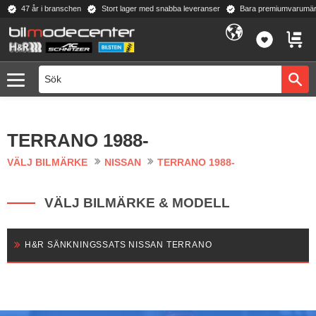
47 år i branschen
Stort lager med snabba leveranser
Bara premiumvarumär
Meny
FAVORI
KUND
TERRANO 1988-
VÄLJ BILMÄRKE
NISSAN
TERRANO 1988-
VÄLJ BILMÄRKE & MODELL
H&R SÄNKNINGSSATS NISSAN TERRANO