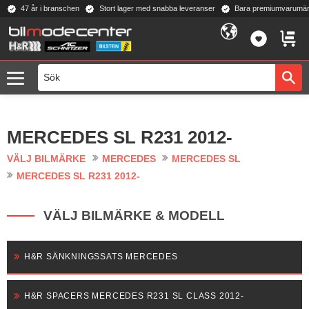
47 år i branschen
Stort lager med snabba leveranser
Bara premiumvarumär
Meny
FAVORI
KUND
MERCEDES SL R231 2012-
VÄLJ BILMÄRKE
MERCEDES
MERCEDES SL
MERCEDES SL R231 2012-
VÄLJ BILMÄRKE & MODELL
H&R SÄNKNINGSSATS MERCEDES
H&R SPACERS MERCEDES R231 SL CLASS 2012-