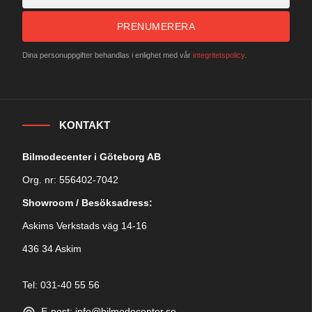
PRENUMERERA
Dina personuppgifter behandlas i enlighet med vår
integritetspolicy
.
KONTAKT
Bilmodecenter i Göteborg AB
Org. nr: 556402-7042
Showroom / Besöksadress:
Askims Verkstads väg 14-16
436 34 Askim
Tel: 031-40 55 56
E-post: info@bilmodecenter.se