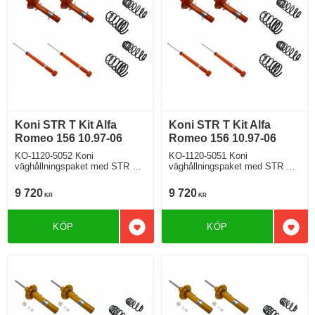
Koni STR T Kit Alfa
Koni STR T Kit Alfa
Romeo 156 10.97-06
Romeo 156 10.97-06
KO-1120-5052 Koni
KO-1120-5051 Koni
väghållningspaket med STR T
väghållningspaket med STR T
stötdämpare och H&R
stötdämpare och H&R
sänkningssats Alfa Romeo 156
sänkningssats Alfa Romeo 156
9 720
9 720
KR
KR
sänker ca: 30mm
sänker ca: 30mm
KÖP
KÖP
Lägg till i favoriter
Lägg 