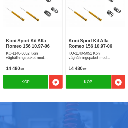
Koni Sport Kit Alfa
Koni Sport Kit Alfa
Romeo 156 10.97-06
Romeo 156 10.97-06
KO-1140-5052 Koni
KO-1140-5051 Koni
väghållningspaket med
väghållningspaket med
sportstötdämpare och H&R
sportstötdämpare och H&R
sänkningssats Alfa Romeo 156
sänkningssats Alfa Romeo 156
14 480
14 480
KR
KR
sänker ca: 30mm
Sänker ca: 30mm
KÖP
KÖP
Lägg till i favoriter
Lägg 