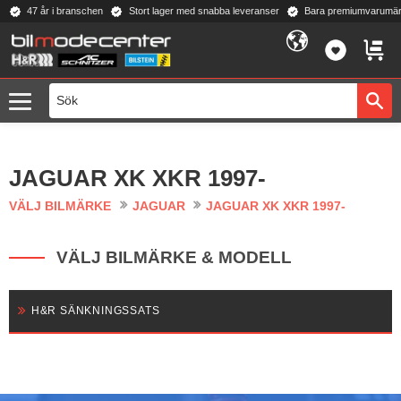
47 år i branschen
Stort lager med snabba leveranser
Bara premiumvarumär
Meny
FAVORI
KUND
JAGUAR XK XKR 1997-
VÄLJ BILMÄRKE
JAGUAR
JAGUAR XK XKR 1997-
VÄLJ BILMÄRKE & MODELL
H&R SÄNKNINGSSATS