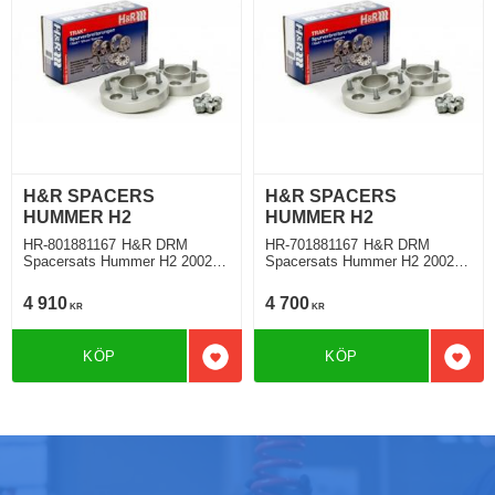
H&R SPACERS
H&R SPACERS
HUMMER H2
HUMMER H2
HR-801881167 H&R DRM
HR-701881167 H&R DRM
Spacersats Hummer H2 2002
Spacersats Hummer H2 2002
Tjocklek spacer 40mm
Tjocklek spacer 35mm
4 910
4 700
KR
KR
KÖP
KÖP
Lägg till i favoriter
Lägg 