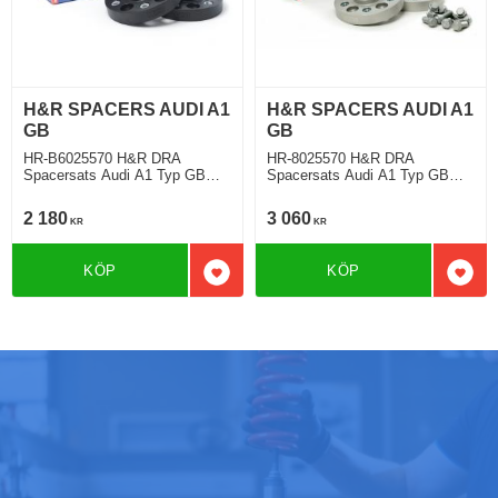
H&R SPACERS AUDI A1
H&R SPACERS AUDI A1
GB
GB
HR-B6025570 H&R DRA
HR-8025570 H&R DRA
Spacersats Audi A1 Typ GB
Spacersats Audi A1 Typ GB
07.2018 Tjocklek spacer 30mm
07.2018 Tjocklek spacer 40mm
2 180
3 060
KR
KR
KÖP
KÖP
Lägg till i favoriter
Lägg 