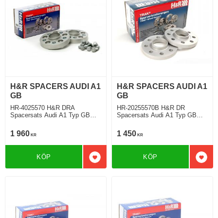
H&R SPACERS AUDI A1
H&R SPACERS AUDI A1
GB
GB
HR-4025570 H&R DRA
HR-20255570B H&R DR
Spacersats Audi A1 Typ GB
Spacersats Audi A1 Typ GB
07.2018 Tjocklek spacer 20mm
07.2018 Tjocklek spacer 10mm
1 960
1 450
KR
KR
KÖP
KÖP
Lägg till i favoriter
Lägg 