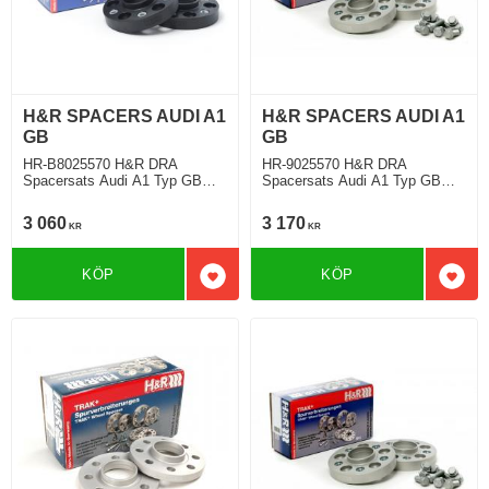
H&R SPACERS AUDI A1
H&R SPACERS AUDI A1
GB
GB
HR-B8025570 H&R DRA
HR-9025570 H&R DRA
Spacersats Audi A1 Typ GB
Spacersats Audi A1 Typ GB
07.2018 Tjocklek spacer 40mm
07.2018 Tjocklek spacer 45mm
3 060
3 170
KR
KR
KÖP
KÖP
Lägg till i favoriter
Lägg 