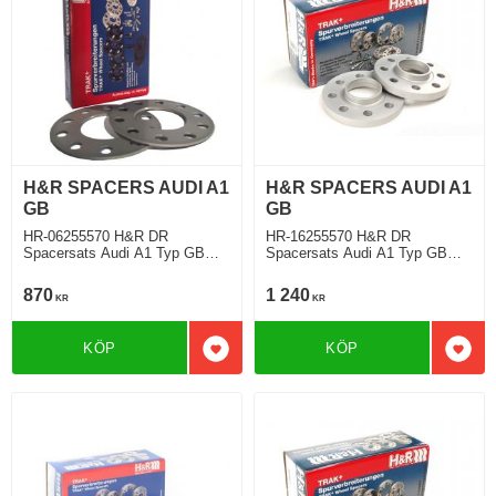
H&R SPACERS AUDI A1
H&R SPACERS AUDI A1
GB
GB
HR-06255570 H&R DR
HR-16255570 H&R DR
Spacersats Audi A1 Typ GB
Spacersats Audi A1 Typ GB
07.2018 Tjocklek spacer 3mm
07.2018 Tjocklek spacer 8mm
870
1 240
KR
KR
KÖP
KÖP
Lägg till i favoriter
Lägg 