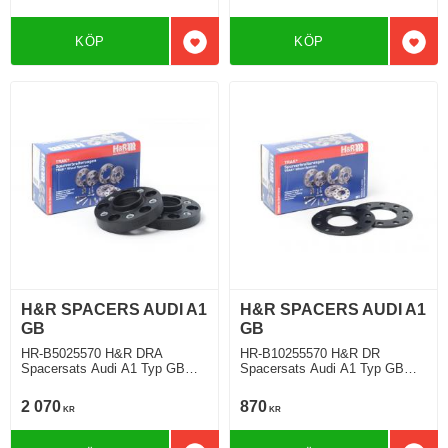
KÖP
KÖP
Lägg till i favoriter
Lägg 
H&R SPACERS AUDI A1
H&R SPACERS AUDI A1
GB
GB
HR-B5025570 H&R DRA
HR-B10255570 H&R DR
Spacersats Audi A1 Typ GB
Spacersats Audi A1 Typ GB
07.2018 Tjocklek spacer 25mm
07.2018 Tjocklek spacer 5mm
2 070
870
KR
KR