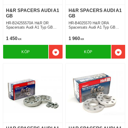
H&R SPACERS AUDI A1
H&R SPACERS AUDI A1
GB
GB
HR-B24255570A H&R DR
HR-B4025570 H&R DRA
Spacersats Audi A1 Typ GB
Spacersats Audi A1 Typ GB
07.2018 Tjocklek spacer 12mm
07.2018 Tjocklek spacer 20mm
1 450
1 960
KR
KR
KÖP
KÖP
Lägg till i favoriter
Lägg 