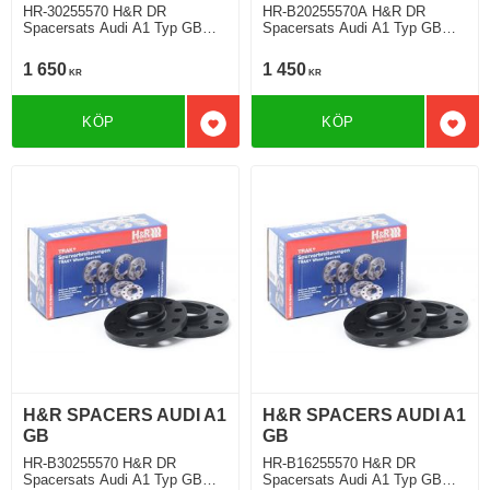
HR-30255570 H&R DR
HR-B20255570A H&R DR
Spacersats Audi A1 Typ GB
Spacersats Audi A1 Typ GB
07.2018 Tjocklek spacer 15mm
07.2018 Tjocklek spacer 10mm
1 650
1 450
KR
KR
KÖP
KÖP
Lägg till i favoriter
Lägg 
H&R SPACERS AUDI A1
H&R SPACERS AUDI A1
GB
GB
HR-B30255570 H&R DR
HR-B16255570 H&R DR
Spacersats Audi A1 Typ GB
Spacersats Audi A1 Typ GB