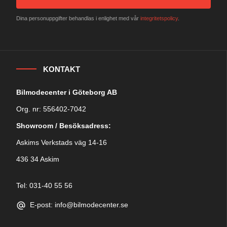
Dina personuppgifter behandlas i enlighet med vår
integritetspolicy
.
KONTAKT
Bilmodecenter i Göteborg AB
Org. nr: 556402-7042
Showroom / Besöksadress:
Askims Verkstads väg 14-16
436 34 Askim
Tel: 031-40 55 56
E-post: info@bilmodecenter.se