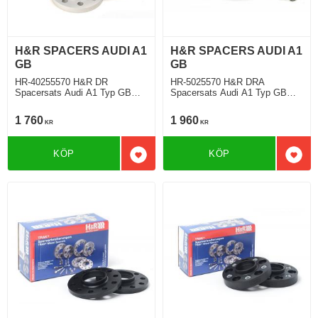
H&R SPACERS AUDI A1
H&R SPACERS AUDI A1
GB
GB
HR-40255570 H&R DR
HR-5025570 H&R DRA
Spacersats Audi A1 Typ GB
Spacersats Audi A1 Typ GB
07.2018 Tjocklek spacer 20mm
07.2018 Tjocklek spacer 25mm
1 760
1 960
KR
KR
KÖP
KÖP
Lägg till i favoriter
Lägg 