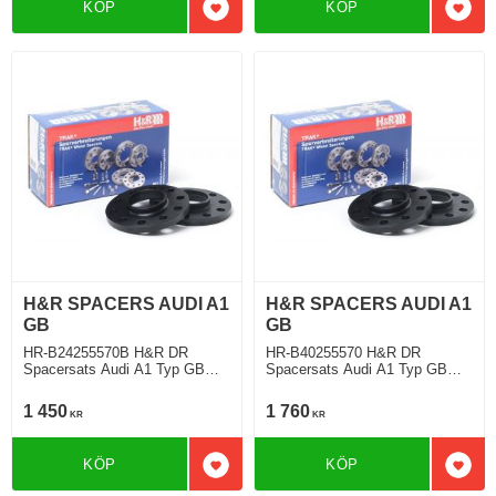
KÖP
KÖP
Lägg till i favoriter
Lägg 
H&R SPACERS AUDI A1
H&R SPACERS AUDI A1
GB
GB
HR-B24255570B H&R DR
HR-B40255570 H&R DR
Spacersats Audi A1 Typ GB
Spacersats Audi A1 Typ GB
07.2018 Tjocklek spacer 12mm
07.2018 Tjocklek spacer 20mm
1 450
1 760
KR
KR
KÖP
KÖP
Lägg till i favoriter
Lägg 