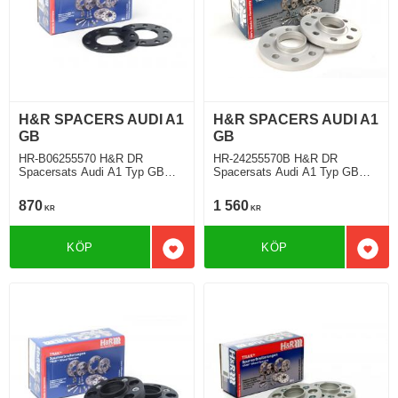
H&R SPACERS AUDI A1
H&R SPACERS AUDI A1
GB
GB
HR-B06255570 H&R DR
HR-24255570B H&R DR
Spacersats Audi A1 Typ GB
Spacersats Audi A1 Typ GB
07.2018 Tjocklek spacer 3mm
07.2018 Tjocklek spacer 12mm
870
1 560
KR
KR
KÖP
KÖP
Lägg till i favoriter
Lägg 