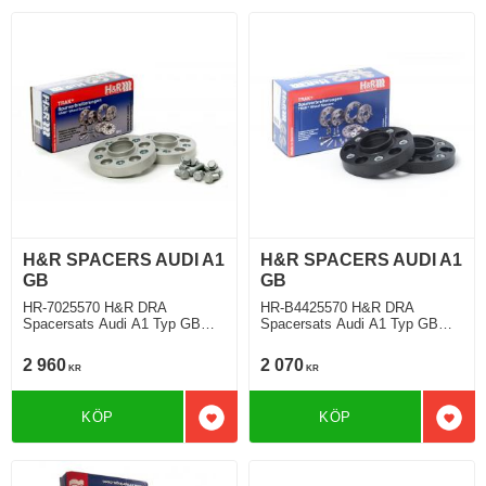
H&R SPACERS AUDI A1
H&R SPACERS AUDI A1
GB
GB
HR-7025570 H&R DRA
HR-B4425570 H&R DRA
Spacersats Audi A1 Typ GB
Spacersats Audi A1 Typ GB
07.2018 Tjocklek spacer 35mm
07.2018 Tjocklek spacer 22mm
2 960
2 070
KR
KR
KÖP
KÖP
Lägg till i favoriter
Lägg 