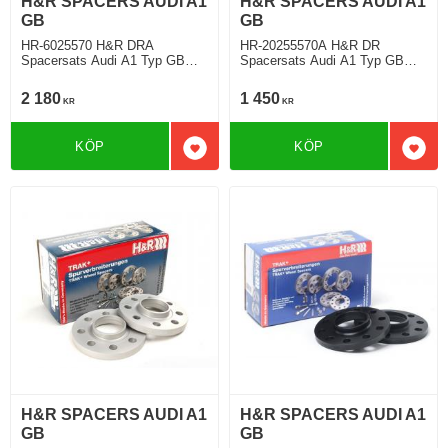
H&R SPACERS AUDI A1
H&R SPACERS AUDI A1
GB
GB
HR-6025570 H&R DRA
HR-20255570A H&R DR
Spacersats Audi A1 Typ GB
Spacersats Audi A1 Typ GB
07.2018 Tjocklek spacer 30mm
07.2018 Tjocklek spacer 10mm
2 180
1 450
KR
KR
KÖP
KÖP
Lägg till i favoriter
Lägg 
H&R SPACERS AUDI A1
H&R SPACERS AUDI A1
GB
GB