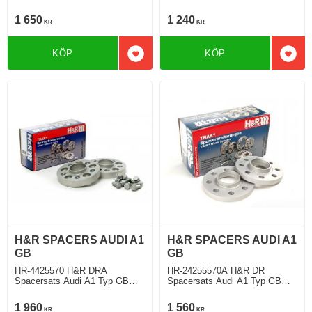
07.2018 Tjocklek spacer 15mm
07.2018 Tjocklek spacer 8mm
1 650
1 240
KR
KR
KÖP
KÖP
Lägg till i favoriter
Lägg 
H&R SPACERS AUDI A1
H&R SPACERS AUDI A1
GB
GB
HR-4425570 H&R DRA
HR-24255570A H&R DR
Spacersats Audi A1 Typ GB
Spacersats Audi A1 Typ GB
07.2018 Tjocklek spacer 22mm
07.2018 Tjocklek spacer 12mm
1 960
1 560
KR
KR