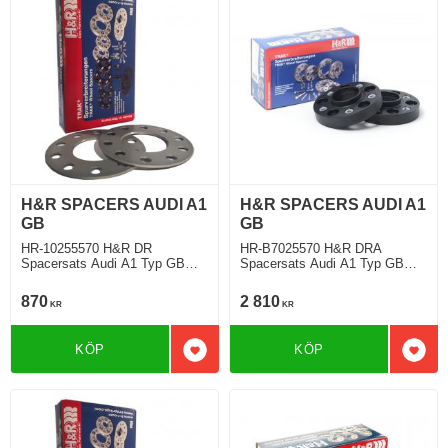
H&R SPACERS AUDI A1
H&R SPACERS AUDI A1
GB
GB
HR-10255570 H&R DR
HR-B7025570 H&R DRA
Spacersats Audi A1 Typ GB
Spacersats Audi A1 Typ GB
07.2018 Tjocklek spacer 5mm
07.2018 Tjocklek spacer 35mm
870
2 810
KR
KR
KÖP
KÖP
Lägg till i favoriter
Lägg 