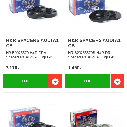
H&R SPACERS AUDI A1
H&R SPACERS AUDI A1
GB
GB
HR-B9025570 H&R DRA
HR-B20255570B H&R DR
Spacersats Audi A1 Typ GB
Spacersats Audi A1 Typ GB
07.2018 Tjocklek spacer 45mm
07.2018 Tjocklek spacer 10mm
3 170
1 450
KR
KR
KÖP
KÖP
Lägg till i favoriter
Lägg 