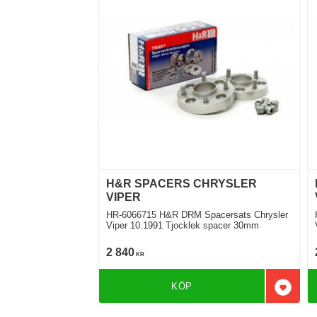
H&R SPACERS CHRYSLER
VIPER
HR-6066715 H&R DRM Spacersats Chrysler
H
Viper 10.1991 Tjocklek spacer 30mm
2 840
KR
KÖP
Lägg til