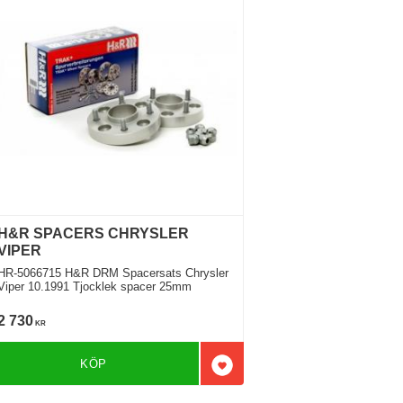
H&R SPACERS CHRYSLER
VIPER
R-5066715 H&R DRM Spacersats Chrysler
Viper 10.1991 Tjocklek spacer 25mm
2 730
KR
KÖP
l i favoriter
Lägg till i favoriter