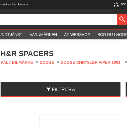
umärken från Europa
031
UNDTJÄNST
VARUMÄRKEN
ÅF WEBSHOP
BOR DU I NOR
H&R SPACERS
VÄLJ BILMÄRKE
DODGE
DODGE CHRYSLER VIPER 1991-
FILTRERA