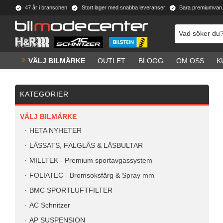
47 år i branschen
Stort lager med snabba leveranser
Bara premiumvar
VÄLJ BILMÄRKE
OUTLET
BLOGG
OM OSS
K
KATEGORIER
VÄLJ BILMÄRKE
HETA NYHETER
LÅSSATS, FÄLGLÅS & LÅSBULTAR
MILLTEK - Premium sportavgassystem
FOLIATEC - Bromsoksfärg & Spray mm
BMC SPORTLUFTFILTER
AC Schnitzer
AP SUSPENSION