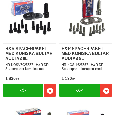
H&R SPACERPAKET
H&R SPACERPAKET
MED KONISKA BULTAR
MED KONISKA BULTAR
AUDI A3 8L
AUDI A3 8L
HR-KOSV30255571 H&R DR
HR-KOSI16255571 H&R DR
Spacerpaket komplett med
Spacerpaket komplett med
koniska bultar Audi A3 S3 Typ
koniska bultar Audi A3 S3 Typ
8L 09.1996 Tjocklek spacer
8L 09.1996 Tjocklek spacer
1 830
1 130
KR
KR
15mm
8mm
KÖP
KÖP
Lägg till i favoriter
Lägg 