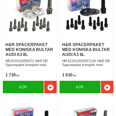
H&R SPACERPAKET
H&R SPACERPAKET
MED KONISKA BULTAR
MED KONISKA BULTAR
AUDI A3 8L
AUDI A3 8L
HR-KOSI24255571 H&R DR
HR-KOSV202555712A H&R DR
Spacerpaket komplett med
Spacerpaket komplett med
koniska bultar Audi A3 S3 Typ
koniska bultar Audi A3 S3 Typ
8L 09.1996 Tjocklek spacer
8L 09.1996 Tjocklek spacer
1 730
1 630
KR
KR
12mm
10mm
KÖP
KÖP
Lägg till i favoriter
Lägg 