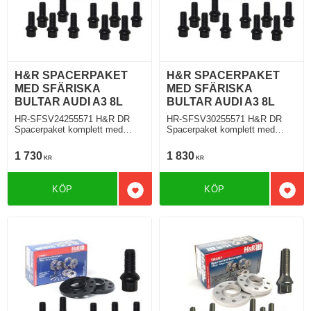
H&R SPACERPAKET
H&R SPACERPAKET
MED SFÄRISKA
MED SFÄRISKA
BULTAR AUDI A3 8L
BULTAR AUDI A3 8L
HR-SFSV24255571 H&R DR
HR-SFSV30255571 H&R DR
Spacerpaket komplett med
Spacerpaket komplett med
sfäriska bultar Audi A3 S3 Typ
sfäriska bultar Audi A3 S3 Typ
8L 09.1996 Tjocklek spacer
8L 09.1996 Tjocklek spacer
1 730
1 830
KR
KR
12mm
15mm
KÖP
KÖP
Lägg till i favoriter
Lägg 