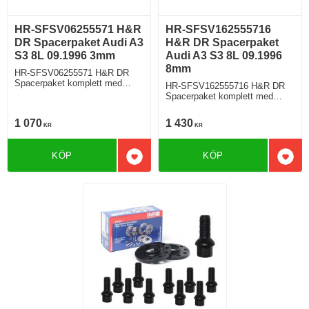
HR-SFSV06255571 H&R
HR-SFSV162555716
DR Spacerpaket Audi A3
H&R DR Spacerpaket
S3 8L 09.1996 3mm
Audi A3 S3 8L 09.1996
8mm
HR-SFSV06255571 H&R DR
Spacerpaket komplett med
HR-SFSV162555716 H&R DR
sfäriska bultar Audi A3 S3 Typ
Spacerpaket komplett med
8L 09.1996 Tjocklek spacer
sfäriska bultar Audi A3 S3 Typ
3mm
8L 09.1996 Tjocklek spacer
1 070
1 430
KR
KR
8mm
KÖP
KÖP
Lägg till i favoriter
Lägg 