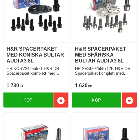
H&R SPACERPAKET
H&R SPACERPAKET
MED KONISKA BULTAR
MED SFÄRISKA
AUDI A3 8L
BULTAR AUDI A3 8L
HR-KOSV24255571 H&R DR
HR-SFSI202555712B H&R DR
Spacerpaket komplett med
Spacerpaket komplett med
koniska bultar Audi A3 S3 Typ
sfäriska bultar Audi A3 S3 Typ
8L 09.1996 Tjocklek spacer
8L 09.1996 Tjocklek spacer
1 730
1 630
KR
KR
12mm
10mm
KÖP
KÖP
Lägg till i favoriter
Lägg 