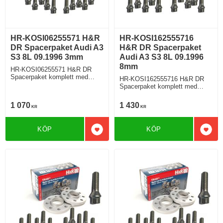
HR-KOSI06255571 H&R
HR-KOSI162555716
DR Spacerpaket Audi A3
H&R DR Spacerpaket
S3 8L 09.1996 3mm
Audi A3 S3 8L 09.1996
8mm
HR-KOSI06255571 H&R DR
Spacerpaket komplett med
HR-KOSI162555716 H&R DR
koniska bultar Audi A3 S3 Typ
Spacerpaket komplett med
8L 09.1996 Tjocklek spacer
koniska bultar Audi A3 S3 Typ
3mm
8L 09.1996 Tjocklek spacer
1 070
1 430
KR
KR
8mm
KÖP
KÖP
Lägg till i favoriter
Lägg 