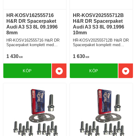
HR-KOSV162555716
HR-KOSV202555712B
H&R DR Spacerpaket
H&R DR Spacerpaket
Audi A3 S3 8L 09.1996
Audi A3 S3 8L 09.1996
8mm
10mm
HR-KOSV162555716 H&R DR
HR-KOSV202555712B H&R DR
Spacerpaket komplett med
Spacerpaket komplett med
koniska bultar Audi A3 S3 Typ
koniska bultar Audi A3 S3 Typ
8L 09.1996 Tjocklek spacer
8L 09.1996 Tjocklek spacer
1 430
1 630
KR
KR
8mm
10mm
KÖP
KÖP
Lägg till i favoriter
Lägg 