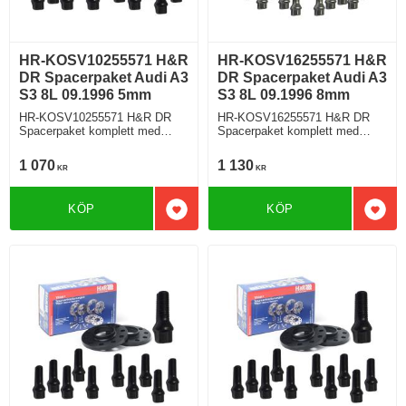
HR-KOSV10255571 H&R
HR-KOSV16255571 H&R
DR Spacerpaket Audi A3
DR Spacerpaket Audi A3
S3 8L 09.1996 5mm
S3 8L 09.1996 8mm
HR-KOSV10255571 H&R DR
HR-KOSV16255571 H&R DR
Spacerpaket komplett med
Spacerpaket komplett med
koniska bultar Audi A3 S3 Typ
koniska bultar Audi A3 S3 Typ
8L 09.1996 Tjocklek spacer
8L 09.1996 Tjocklek spacer
1 070
1 130
KR
KR
5mm
8mm
KÖP
KÖP
Lägg till i favoriter
Lägg 