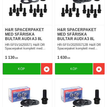
H&R SPACERPAKET
H&R SPACERPAKET
MED SFÄRISKA
MED SFÄRISKA
BULTAR AUDI A3 8L
BULTAR AUDI A3 8L
HR-SFSV16255571 H&R DR
HR-SFSV202555712B H&R DR
Spacerpaket komplett med
Spacerpaket komplett med
sfäriska bultar Audi A3 S3 Typ
sfäriska bultar Audi A3 S3 Typ
8L 09.1996 Tjocklek spacer
8L 09.1996 Tjocklek spacer
1 130
1 630
KR
KR
8mm
10mm
KÖP
KÖP
Lägg till i favoriter
Lägg 