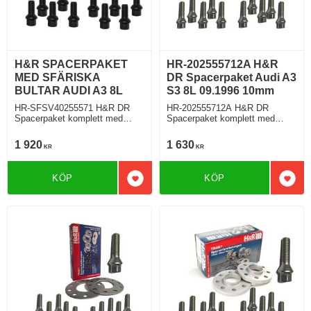
H&R SPACERPAKET
HR-202555712A H&R
MED SFÄRISKA
DR Spacerpaket Audi A3
BULTAR AUDI A3 8L
S3 8L 09.1996 10mm
HR-SFSV40255571 H&R DR
HR-202555712A H&R DR
Spacerpaket komplett med
Spacerpaket komplett med
sfäriska bultar Audi A3 S3 Typ
koniska bultar Audi A3 S3 Typ
8L 09.1996 Tjocklek spacer
8L 09.1996 Tjocklek spacer
1 920
1 630
KR
KR
20mm
10mm
KÖP
KÖP
Lägg till i favoriter
Lägg 