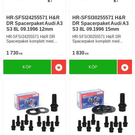
HR-SFSI24255571 H&R
HR-SFSI30255571 H&R
DR Spacerpaket Audi A3
DR Spacerpaket Audi A3
S3 8L 09.1996 12mm
S3 8L 09.1996 15mm
HR-SFSI24255571 H&R DR
HR-SFSI30255571 H&R DR
Spacerpaket komplett med
Spacerpaket komplett med
sfäriska bultar Audi A3 S3 Typ
sfäriska bultar Audi A3 S3 Typ
8L 09.1996 Tjocklek spacer
8L 09.1996 Tjocklek spacer
1 730
1 830
KR
KR
12mm
15mm
KÖP
KÖP
Lägg till i favoriter
Lägg 