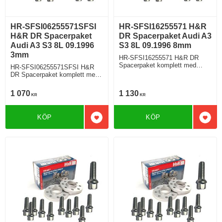
HR-SFSI06255571SFSI
HR-SFSI16255571 H&R
H&R DR Spacerpaket
DR Spacerpaket Audi A3
Audi A3 S3 8L 09.1996
S3 8L 09.1996 8mm
3mm
HR-SFSI16255571 H&R DR
Spacerpaket komplett med
HR-SFSI06255571SFSI H&R
sfäriska bultar Audi A3 S3 Typ
DR Spacerpaket komplett med
8L 09.1996 Tjocklek spacer
sfäriska bultar Audi A3 S3 Typ
8mm
8L 09.1996 Tjocklek spacer
1 070
1 130
KR
KR
3mm
KÖP
KÖP
Lägg till i favoriter
Lägg 