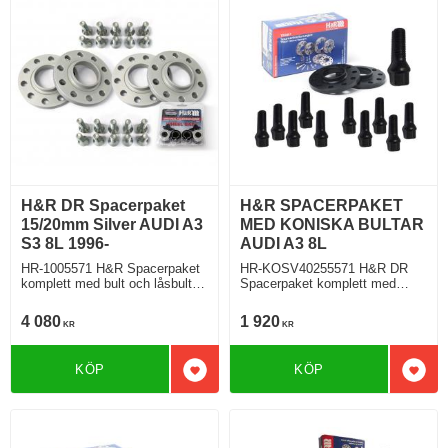
H&R DR Spacerpaket
H&R SPACERPAKET
15/20mm Silver AUDI A3
MED KONISKA BULTAR
S3 8L 1996-
AUDI A3 8L
HR-1005571 H&R Spacerpaket
HR-KOSV40255571 H&R DR
komplett med bult och låsbult
Spacerpaket komplett med
15/20mm Silver AUDI A3 S3 8L
koniska bultar Audi A3 S3 Typ
1996-
8L 09.1996 Tjocklek spacer
4 080
1 920
KR
KR
20mm
KÖP
KÖP
Lägg till i favoriter
Lägg 