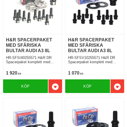
H&R SPACERPAKET
H&R SPACERPAKET
MED SFÄRISKA
MED SFÄRISKA
BULTAR AUDI A3 8L
BULTAR AUDI A3 8L
HR-SFSI40255571 H&R DR
HR-SFSV10255571 H&R DR
Spacerpaket komplett med
Spacerpaket komplett med
sfäriska bultar Audi A3 S3 Typ
sfäriska bultar Audi A3 S3 Typ
8L 09.1996 Tjocklek spacer
8L 09.1996 Tjocklek spacer
1 920
1 070
KR
KR
20mm
5mm
KÖP
KÖP
Lägg till i favoriter
Lägg 