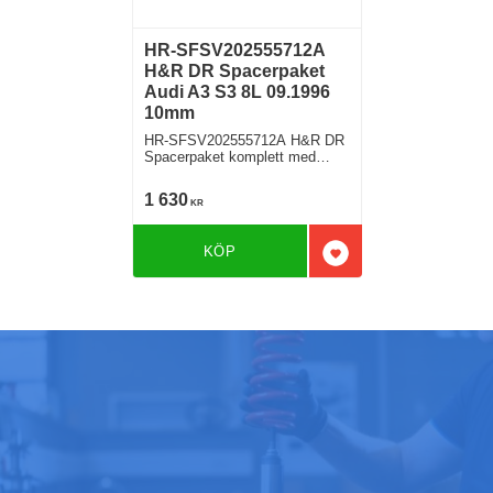
HR-SFSV202555712A
H&R DR Spacerpaket
Audi A3 S3 8L 09.1996
10mm
HR-SFSV202555712A H&R DR
Spacerpaket komplett med
sfäriska bultar Audi A3 S3 Typ
8L 09.1996 Tjocklek spacer
1 630
KR
10mm
KÖP
Lägg till i favoriter