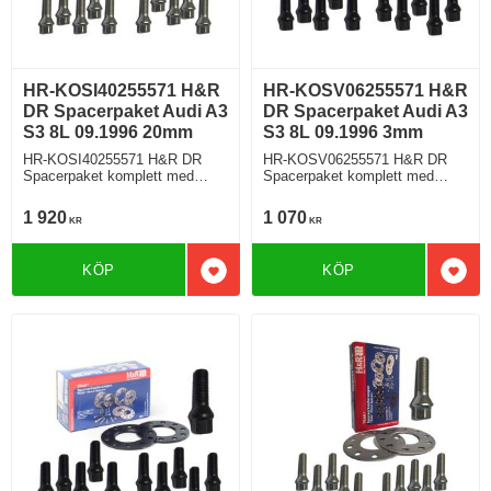
HR-KOSI40255571 H&R
HR-KOSV06255571 H&R
DR Spacerpaket Audi A3
DR Spacerpaket Audi A3
S3 8L 09.1996 20mm
S3 8L 09.1996 3mm
HR-KOSI40255571 H&R DR
HR-KOSV06255571 H&R DR
Spacerpaket komplett med
Spacerpaket komplett med
koniska bultar Audi A3 S3 Typ
koniska bultar Audi A3 S3 Typ
8L 09.1996 Tjocklek spacer
8L 09.1996 Tjocklek spacer
1 920
1 070
KR
KR
20mm
3mm
KÖP
KÖP
Lägg till i favoriter
Lägg 