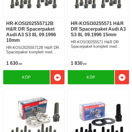
HR-KOSI202555712B
HR-KOSI30255571 H&R
H&R DR Spacerpaket
DR Spacerpaket Audi A3
Audi A3 S3 8L 09.1996
S3 8L 09.1996 15mm
10mm
HR-KOSI30255571 H&R DR
Spacerpaket komplett med
HR-KOSI202555712B H&R DR
koniska bultar Audi A3 S3 Typ
Spacerpaket komplett med
8L 09.1996 Tjocklek spacer
koniska bultar Audi A3 S3 Typ
15mm
8L 09.1996 Tjocklek spacer
1 630
1 830
KR
KR
10mm
KÖP
KÖP
Lägg till i favoriter
Lägg 