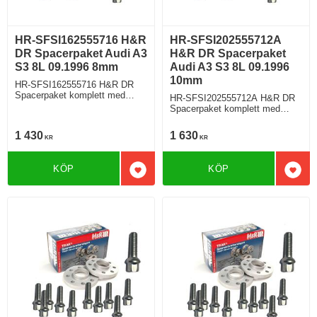
HR-SFSI162555716 H&R
HR-SFSI202555712A
DR Spacerpaket Audi A3
H&R DR Spacerpaket
S3 8L 09.1996 8mm
Audi A3 S3 8L 09.1996
10mm
HR-SFSI162555716 H&R DR
Spacerpaket komplett med
HR-SFSI202555712A H&R DR
sfäriska bultar Audi A3 S3 Typ
Spacerpaket komplett med
8L 09.1996 Tjocklek spacer
sfäriska bultar Audi A3 S3 Typ
8mm
8L 09.1996 Tjocklek spacer
1 430
1 630
KR
KR
10mm
KÖP
KÖP
Lägg till i favoriter
Lägg 