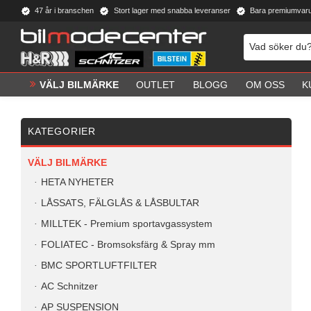
47 år i branschen
Stort lager med snabba leveranser
Bara premiumvar
VÄLJ BILMÄRKE
OUTLET
BLOGG
OM OSS
K
KATEGORIER
VÄLJ BILMÄRKE
HETA NYHETER
LÅSSATS, FÄLGLÅS & LÅSBULTAR
MILLTEK - Premium sportavgassystem
FOLIATEC - Bromsoksfärg & Spray mm
BMC SPORTLUFTFILTER
AC Schnitzer
AP SUSPENSION