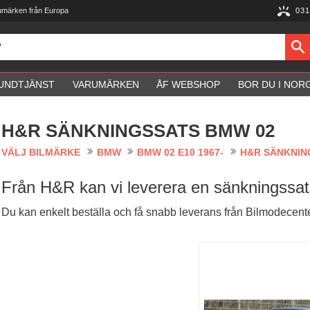
umärken från Europa
031
UNDTJÄNST
VARUMÄRKEN
ÅF WEBSHOP
BOR DU I NOR
H&R SÄNKNINGSSATS BMW 02
VÄLJ BILMÄRKE
BMW
BMW 02 E10 1967-
H&R SÄNKNIN
Från H&R kan vi leverera en sänkningssats
Du kan enkelt beställa och få snabb leverans från Bilmodecente