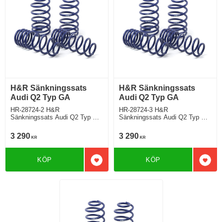
H&R Sänkningssats
H&R Sänkningssats
Audi Q2 Typ GA
Audi Q2 Typ GA
HR-28724-2 H&R
HR-28724-3 H&R
Sänkningssats Audi Q2 Typ GA
Sänkningssats Audi Q2 Typ GA
Tdi modell med standardchassi
Bensin modell utan sportchassi
ej modell med adaptivt chassi
ej adaptivt chassi Sänker ca:
3 290
3 290
KR
KR
Sänker ca: 35mm
35mm
KÖP
KÖP
Lägg till i favoriter
Lägg 