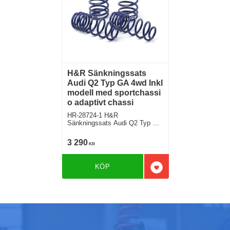
H&R Sänkningssats
Audi Q2 Typ GA 4wd Inkl
modell med sportchassi
o adaptivt chassi
HR-28724-1 H&R
Sänkningssats Audi Q2 Typ GA
Tdi inkl modell med sportchassi
ej modell med adaptivt chassi
3 290
KR
Sänker ca: 45mm
KÖP
Lägg till i favoriter