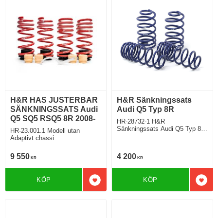
H&R HAS JUSTERBAR
H&R Sänkningssats
SÄNKNINGSSATS Audi
Audi Q5 Typ 8R
Q5 SQ5 RSQ5 8R 2008-
HR-28732-1 H&R
Sänkningssats Audi Q5 Typ 8R
HR-23.001.1 Modell utan
Samtliga Sänker Fram ca:
Adaptivt chassi
60mm Bak ca: 50mm
9 550
4 200
KR
KR
KÖP
KÖP
Lägg till i favoriter
Lägg 