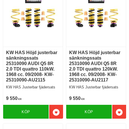
KW HAS Höjd justerbar
KW HAS Höjd justerbar
sänkningssats
sänkningssats
25310090 AUDI Q5 8R
25310090 AUDI Q5 8R
2.0 TDI quattro 110kW.
2.0 TDI quattro 120kW.
1968 cc. 09/2008- KW-
1968 cc. 09/2008- KW-
25310090-AU2115
25310090-AU2117
KW HAS Justerbar fjädersats
KW HAS Justerbar fjädersats
9 550
9 550
KR
KR
KÖP
KÖP
Lägg till i favoriter
Lägg 