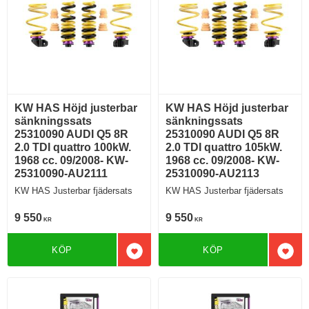
KW HAS Höjd justerbar
KW HAS Höjd justerbar
sänkningssats
sänkningssats
25310090 AUDI Q5 8R
25310090 AUDI Q5 8R
2.0 TDI quattro 100kW.
2.0 TDI quattro 105kW.
1968 cc. 09/2008- KW-
1968 cc. 09/2008- KW-
25310090-AU2111
25310090-AU2113
KW HAS Justerbar fjädersats
KW HAS Justerbar fjädersats
9 550
9 550
KR
KR
KÖP
KÖP
Lägg till i favoriter
Lägg 