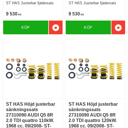
ST HAS Justerbar fjädersats
ST HAS Justerbar fjädersats
9 530
9 530
KR
KR
KÖP
KÖP
Lägg till i favoriter
Lägg 
ST HAS Höjd justerbar
ST HAS Höjd justerbar
sänkningssats
sänkningssats
27310090 AUDI Q5 8R
27310090 AUDI Q5 8R
2.0 TDI quattro 110kW.
2.0 TDI quattro 120kW.
1968 cc. 09/2008- ST-
1968 cc. 09/2008- ST-