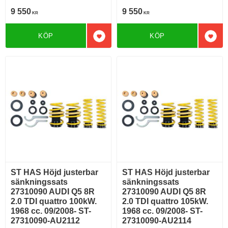
9 550
9 550
KR
KR
KÖP
KÖP
Lägg till i favoriter
Lägg 
ST HAS Höjd justerbar
ST HAS Höjd justerbar
sänkningssats
sänkningssats
27310090 AUDI Q5 8R
27310090 AUDI Q5 8R
2.0 TDI quattro 100kW.
2.0 TDI quattro 105kW.
1968 cc. 09/2008- ST-
1968 cc. 09/2008- ST-
27310090-AU2112
27310090-AU2114