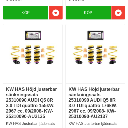
KÖP
KÖP
Lägg till i favoriter
Lägg 
KW HAS Höjd justerbar
KW HAS Höjd justerbar
sänkningssats
sänkningssats
25310090 AUDI Q5 8R
25310090 AUDI Q5 8R
3.0 TDI quattro 155kW.
3.0 TDI quattro 176kW.
2967 cc. 09/2008- KW-
2967 cc. 09/2008- KW-
25310090-AU2135
25310090-AU2137
KW HAS Justerbar fjädersats
KW HAS Justerbar fjädersats