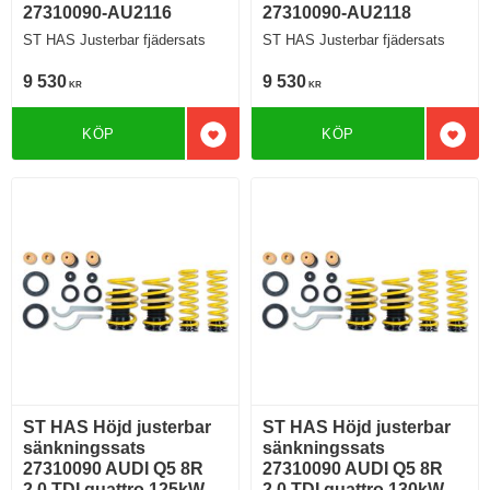
27310090-AU2116
27310090-AU2118
ST HAS Justerbar fjädersats
ST HAS Justerbar fjädersats
9 530
9 530
KR
KR
KÖP
KÖP
Lägg till i favoriter
Lägg 
ST HAS Höjd justerbar
ST HAS Höjd justerbar
sänkningssats
sänkningssats
27310090 AUDI Q5 8R
27310090 AUDI Q5 8R
2.0 TDI quattro 125kW.
2.0 TDI quattro 130kW.