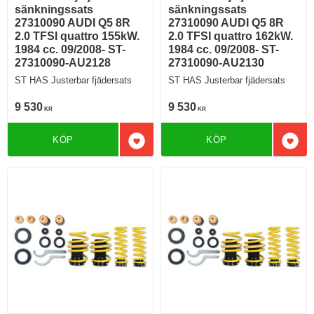
sänkningssats
sänkningssats
27310090 AUDI Q5 8R
27310090 AUDI Q5 8R
2.0 TFSI quattro 155kW.
2.0 TFSI quattro 162kW.
1984 cc. 09/2008- ST-
1984 cc. 09/2008- ST-
27310090-AU2128
27310090-AU2130
ST HAS Justerbar fjädersats
ST HAS Justerbar fjädersats
9 530
9 530
KR
KR
KÖP
KÖP
Lägg till i favoriter
Lägg 