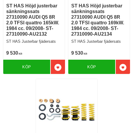
ST HAS Höjd justerbar
ST HAS Höjd justerbar
sänkningssats
sänkningssats
27310090 AUDI Q5 8R
27310090 AUDI Q5 8R
2.0 TFSI quattro 165kW.
2.0 TFSI quattro 169kW.
1984 cc. 09/2008- ST-
1984 cc. 09/2008- ST-
27310090-AU2132
27310090-AU2134
ST HAS Justerbar fjädersats
ST HAS Justerbar fjädersats
9 530
9 530
KR
KR
KÖP
KÖP
Lägg till i favoriter
Lägg 