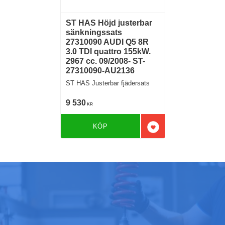
ST HAS Höjd justerbar
sänkningssats
27310090 AUDI Q5 8R
3.0 TDI quattro 155kW.
2967 cc. 09/2008- ST-
27310090-AU2136
ST HAS Justerbar fjädersats
9 530
KR
KÖP
Lägg till i favoriter