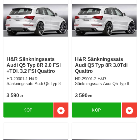
H&R Sänkningssats
H&R Sänkningssats
Audi Q5 Typ 8R 2.0 FSI
Audi Q5 Typ 8R 3.0Tdi
+TDI. 3.2 FSI Quattro
Quattro
HR-29001-1 H&R
HR-29001-2 H&R
Sänkningssats Audi Q5 Typ 8R,
Sänkningssats Audi Q5 Typ 8R,
2.0 FSI +TDI, 3,2 FSI Sänker
3.0 TDI Sänker ca: 40mm
ca: 40mm
3 590
3 590
KR
KR
KÖP
KÖP
Lägg till i favoriter
Lägg 