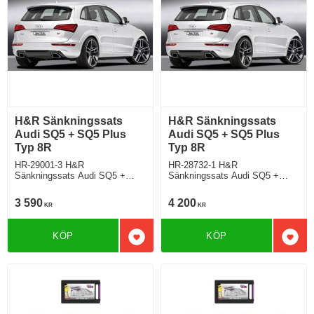
H&R Sänkningssats
H&R Sänkningssats
Audi SQ5 + SQ5 Plus
Audi SQ5 + SQ5 Plus
Typ 8R
Typ 8R
HR-29001-3 H&R
HR-28732-1 H&R
Sänkningssats Audi SQ5 +
Sänkningssats Audi SQ5 +
SQ5 Plus Typ 8R1, TDI Sänker
SQ5 Plus Typ 8R1 Sänker Fram
Fram ca: 25mm Bak ca: 20mm
ca: 45mm Bak ca: 35 mm
3 590
4 200
KR
KR
KÖP
KÖP
Lägg till i favoriter
Lägg 