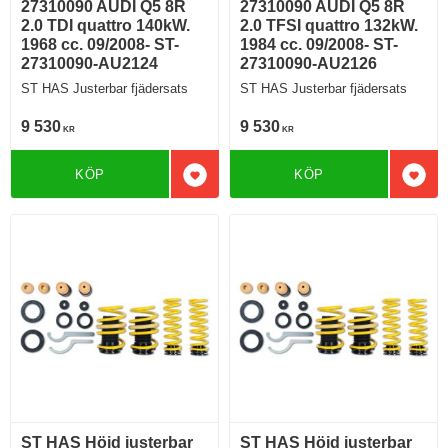
27310090 AUDI Q5 8R
27310090 AUDI Q5 8R
2.0 TDI quattro 140kW.
2.0 TFSI quattro 132kW.
1968 cc. 09/2008- ST-
1984 cc. 09/2008- ST-
27310090-AU2124
27310090-AU2126
ST HAS Justerbar fjädersats
ST HAS Justerbar fjädersats
9 530
9 530
KR
KR
KÖP
KÖP
Lägg till i favoriter
Lägg 
ST HAS Höjd justerbar
ST HAS Höjd justerbar