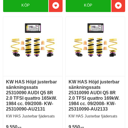
KÖP
KÖP
Lägg till i favoriter
Lägg 
KW HAS Höjd justerbar
KW HAS Höjd justerbar
sänkningssats
sänkningssats
25310090 AUDI Q5 8R
25310090 AUDI Q5 8R
2.0 TFSI quattro 165kW.
2.0 TFSI quattro 169kW.
1984 cc. 09/2008- KW-
1984 cc. 09/2008- KW-
25310090-AU2131
25310090-AU2133
KW HAS Justerbar fjädersats
KW HAS Justerbar fjädersats
9 550
9 550
KR
KR