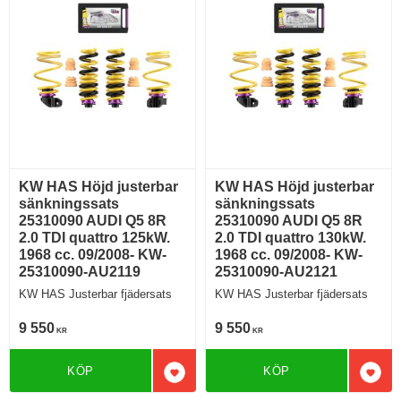
KW HAS Höjd justerbar
KW HAS Höjd justerbar
sänkningssats
sänkningssats
25310090 AUDI Q5 8R
25310090 AUDI Q5 8R
2.0 TDI quattro 125kW.
2.0 TDI quattro 130kW.
1968 cc. 09/2008- KW-
1968 cc. 09/2008- KW-
25310090-AU2119
25310090-AU2121
KW HAS Justerbar fjädersats
KW HAS Justerbar fjädersats
9 550
9 550
KR
KR
KÖP
KÖP
Lägg till i favoriter
Lägg 