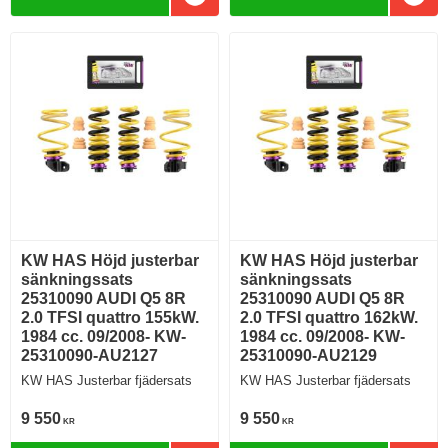
Lägg till i favoriter
Lägg 
KW HAS Höjd justerbar
KW HAS Höjd justerbar
sänkningssats
sänkningssats
25310090 AUDI Q5 8R
25310090 AUDI Q5 8R
2.0 TFSI quattro 155kW.
2.0 TFSI quattro 162kW.
1984 cc. 09/2008- KW-
1984 cc. 09/2008- KW-
25310090-AU2127
25310090-AU2129
KW HAS Justerbar fjädersats
KW HAS Justerbar fjädersats
9 550
9 550
KR
KR