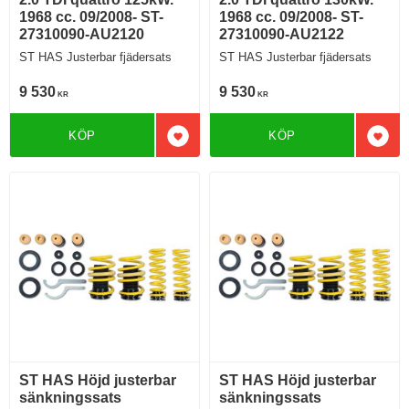
1968 cc. 09/2008- ST-
1968 cc. 09/2008- ST-
27310090-AU2120
27310090-AU2122
ST HAS Justerbar fjädersats
ST HAS Justerbar fjädersats
9 530
9 530
KR
KR
KÖP
KÖP
Lägg till i favoriter
Lägg 
ST HAS Höjd justerbar
ST HAS Höjd justerbar
sänkningssats
sänkningssats