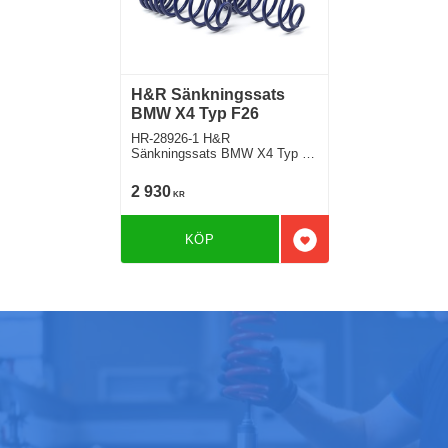
H&R Sänkningssats
BMW X4 Typ F26
HR-28926-1 H&R
Sänkningssats BMW X4 Typ X3
F26 inkl X4 M40i inkl dynamic
damping control Sänker ca:
2 930
KR
35mm
KÖP
Lägg till i favoriter