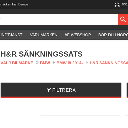
umärken från Europa
031
UNDTJÄNST
VARUMÄRKEN
ÅF WEBSHOP
BOR DU I NOR
H&R SÄNKNINGSSATS
VÄLJ BILMÄRKE
BMW
BMW I8 2014-
H&R SÄNKNINGSS
FILTRERA