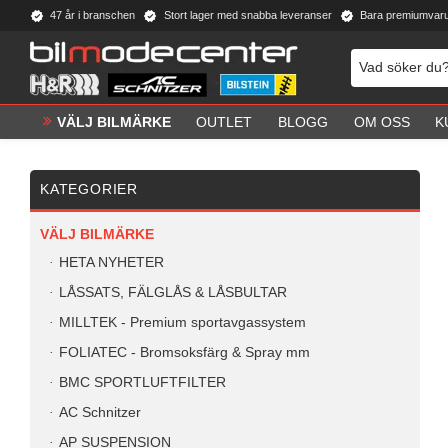
47 år i branschen
Stort lager med snabba leveranser
Bara premiumvar
VÄLJ BILMÄRKE
OUTLET
BLOGG
OM OSS
K
KATEGORIER
VÄLJ BILMÄRKE
HETA NYHETER
LÅSSATS, FÄLGLÅS & LÅSBULTAR
MILLTEK - Premium sportavgassystem
FOLIATEC - Bromsoksfärg & Spray mm
BMC SPORTLUFTFILTER
AC Schnitzer
AP SUSPENSION