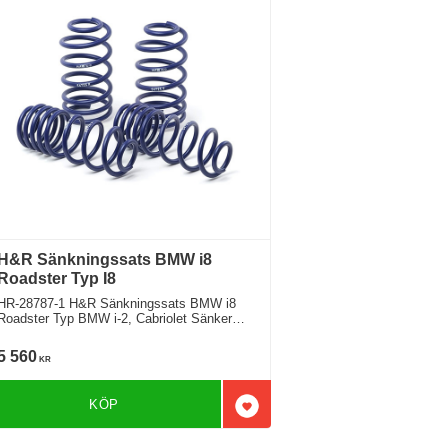
H&R Sänkningssats BMW i8
Roadster Typ I8
HR-28787-1 H&R Sänkningssats BMW i8
Roadster Typ BMW i-2, Cabriolet Sänker
Fram ca: 30mm Bak ca: 20mm
5 560
KR
KÖP
l i favoriter
Lägg till i favoriter