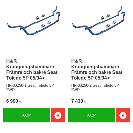
H&R
H&R
Krängningshämmare
Krängningshämmare
Främre och bakre Seat
Främre och bakre Seat
Toledo 5P 05/04>
Toledo 5P 05/04>
HR-33258-1 Seat Toledo 5P,
HR-33258-2 Seat Toledo 5P,
2WD
2WD
6 990
7 430
KR
KR
KÖP
KÖP
Lägg till i favoriter
Lägg 