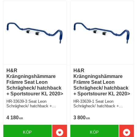
H&R
H&R
Krängningshämmare
Krängningshämmare
Främre Seat Leon
Främre Seat Leon
Schrägheck/ hatchback
Schrägheck/ hatchback
+ Sportstourer KL 2020>
+ Sportstourer KL 2020>
HR-33639-3 Seat Leon
HR-33639-1 Seat Leon
Schrägheck/ hatchback +
Schrägheck/ hatchback +
Sportstourer KL, 2WD, inkl. FR,
Sportstourer KL, 2WD, inkl. FR,
Cupra, Cupra VZ, utom e-Hybrid
Cupra, Cupra VZ, utom e-Hybrid
4 180
3 800
KR
KR
KÖP
KÖP
Lägg till i favoriter
Lägg 