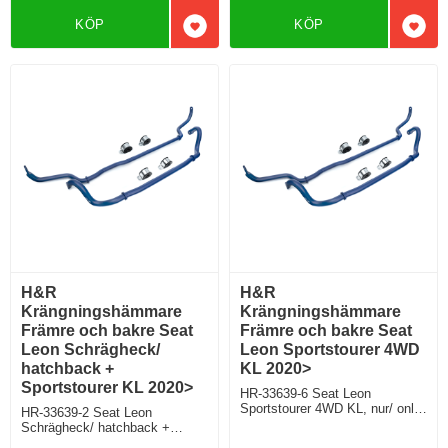
KÖP
KÖP
Lägg till i favoriter
Lägg 
H&R
H&R
Krängningshämmare
Krängningshämmare
Främre och bakre Seat
Främre och bakre Seat
Leon Schrägheck/
Leon Sportstourer 4WD
hatchback +
KL 2020>
Sportstourer KL 2020>
HR-33639-6 Seat Leon
Sportstourer 4WD KL, nur/ only
HR-33639-2 Seat Leon
4WD, inkl. FR, Cupra, Cupra VZ
Schrägheck/ hatchback +
Sportstourer KL, 2WD, inkl. FR,