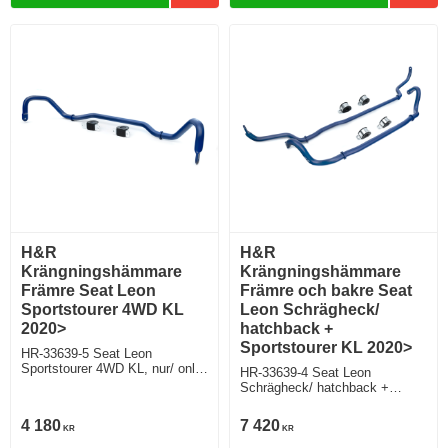
H&R
H&R
Krängningshämmare
Krängningshämmare
Främre Seat Leon
Främre och bakre Seat
Sportstourer 4WD KL
Leon Schrägheck/
2020>
hatchback +
Sportstourer KL 2020>
HR-33639-5 Seat Leon
Sportstourer 4WD KL, nur/ only
HR-33639-4 Seat Leon
4WD, inkl. FR, Cupra, Cupra VZ
Schrägheck/ hatchback +
Sportstourer KL, 2WD, inkl. FR,
Cupra, Cupra VZ, utom e-Hybrid
4 180
7 420
KR
KR