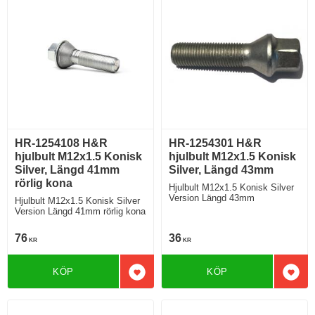
HR-1254108 H&R
HR-1254301 H&R
hjulbult M12x1.5 Konisk
hjulbult M12x1.5 Konisk
Silver, Längd 41mm
Silver, Längd 43mm
rörlig kona
Hjulbult M12x1.5 Konisk Silver
Version Längd 43mm
Hjulbult M12x1.5 Konisk Silver
Version Längd 41mm rörlig kona
76
36
KR
KR
KÖP
KÖP
Lägg till i favoriter
Lägg 