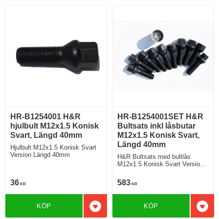
HR-B1254001 H&R
HR-B1254001SET H&R
hjulbult M12x1.5 Konisk
Bultsats inkl låsbutar
Svart, Längd 40mm
M12x1.5 Konisk Svart,
Längd 40mm
Hjulbult M12x1.5 Konisk Svart
Version Längd 40mm
H&R Bultsats med bultlås
M12x1.5 Konisk Svart Version
Längd 40mm
36
583
KR
KR
KÖP
KÖP
Lägg till i favoriter
Lägg 