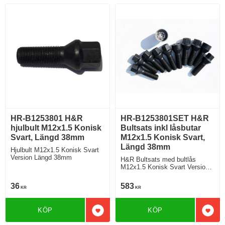
HR-B1253801 H&R
HR-B1253801SET H&R
hjulbult M12x1.5 Konisk
Bultsats inkl låsbutar
Svart, Längd 38mm
M12x1.5 Konisk Svart,
Längd 38mm
Hjulbult M12x1.5 Konisk Svart
Version Längd 38mm
H&R Bultsats med bultlås
M12x1.5 Konisk Svart Version
Längd 38mm
36
583
KR
KR
KÖP
KÖP
Lägg till i favoriter
Lägg 