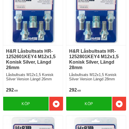
H&R Låsbultsats HR-
H&R Låsbultsats HR-
1252601KEY4 M12x1,5
1252801KEY4 M12x1,5
Konisk Silver, Längd
Konisk Silver, Längd
26mm
28mm
Låsbultsats M12x1,5 Konisk
Låsbultsats M12x1,5 Konisk
Silver Version Längd 26mm
Silver Version Längd 28mm
292
292
KR
KR
KÖP
KÖP
Lägg till i favoriter
Lägg 