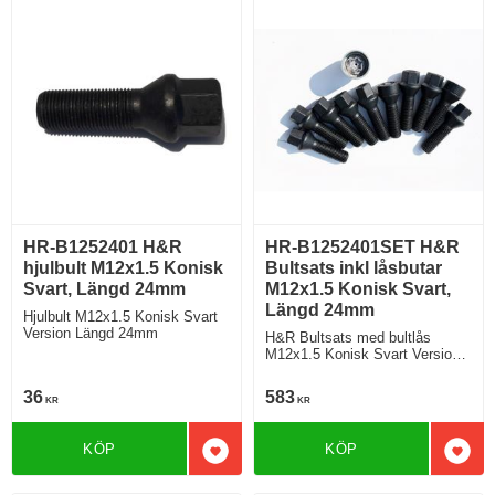
HR-B1252401 H&R
HR-B1252401SET H&R
hjulbult M12x1.5 Konisk
Bultsats inkl låsbutar
Svart, Längd 24mm
M12x1.5 Konisk Svart,
Längd 24mm
Hjulbult M12x1.5 Konisk Svart
Version Längd 24mm
H&R Bultsats med bultlås
M12x1.5 Konisk Svart Version
Längd 24mm
36
583
KR
KR
KÖP
KÖP
Lägg till i favoriter
Lägg 