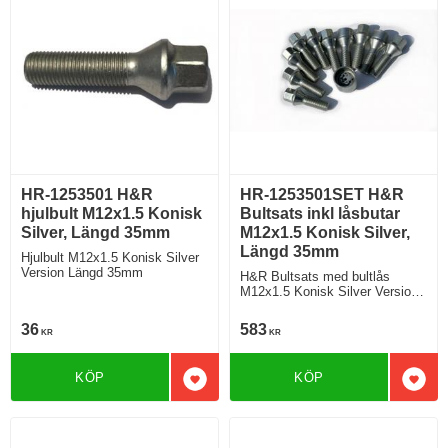
HR-1253501 H&R
HR-1253501SET H&R
hjulbult M12x1.5 Konisk
Bultsats inkl låsbutar
Silver, Längd 35mm
M12x1.5 Konisk Silver,
Längd 35mm
Hjulbult M12x1.5 Konisk Silver
Version Längd 35mm
H&R Bultsats med bultlås
M12x1.5 Konisk Silver Version
Längd 35mm
36
583
KR
KR
KÖP
KÖP
Lägg till i favoriter
Lägg 