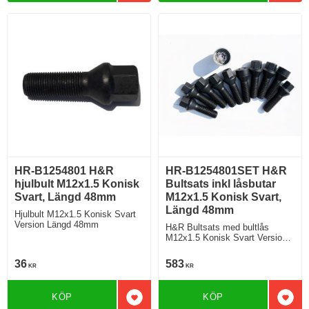
HR-B1254801 H&R
HR-B1254801SET H&R
hjulbult M12x1.5 Konisk
Bultsats inkl låsbutar
Svart, Längd 48mm
M12x1.5 Konisk Svart,
Längd 48mm
Hjulbult M12x1.5 Konisk Svart
Version Längd 48mm
H&R Bultsats med bultlås
M12x1.5 Konisk Svart Version
Längd 48mm
36
583
KR
KR
KÖP
KÖP
Lägg till i favoriter
Lägg 