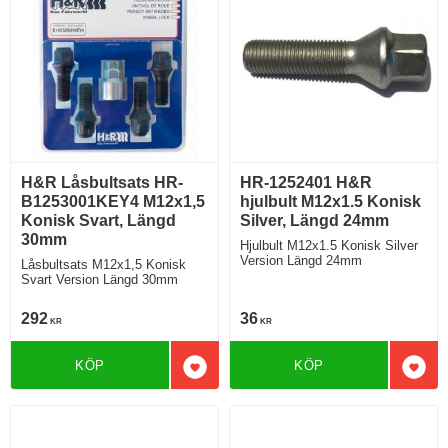
H&R Låsbultsats HR-
HR-1252401 H&R
B1253001KEY4 M12x1,5
hjulbult M12x1.5 Konisk
Konisk Svart, Längd
Silver, Längd 24mm
30mm
Hjulbult M12x1.5 Konisk Silver
Version Längd 24mm
Låsbultsats M12x1,5 Konisk
Svart Version Längd 30mm
292
36
KR
KR
KÖP
KÖP
Lägg till i favoriter
Lägg 