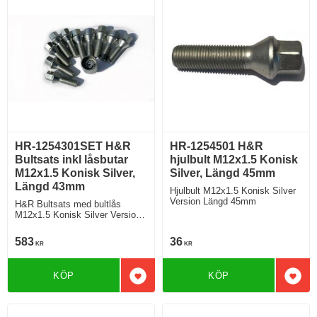
HR-1254301SET H&R
HR-1254501 H&R
Bultsats inkl låsbutar
hjulbult M12x1.5 Konisk
M12x1.5 Konisk Silver,
Silver, Längd 45mm
Längd 43mm
Hjulbult M12x1.5 Konisk Silver
Version Längd 45mm
H&R Bultsats med bultlås
M12x1.5 Konisk Silver Version
Längd 43mm
583
36
KR
KR
KÖP
KÖP
Lägg till i favoriter
Lägg 