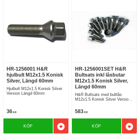
HR-1256001 H&R
HR-1256001SET H&R
hjulbult M12x1.5 Konisk
Bultsats inkl låsbutar
Silver, Längd 60mm
M12x1.5 Konisk Silver,
Längd 60mm
Hjulbult M12x1.5 Konisk Silver
Version Längd 60mm
H&R Bultsats med bultlås
M12x1.5 Konisk Silver Version
Längd 60mm
36
583
KR
KR
KÖP
KÖP
Lägg till i favoriter
Lägg 