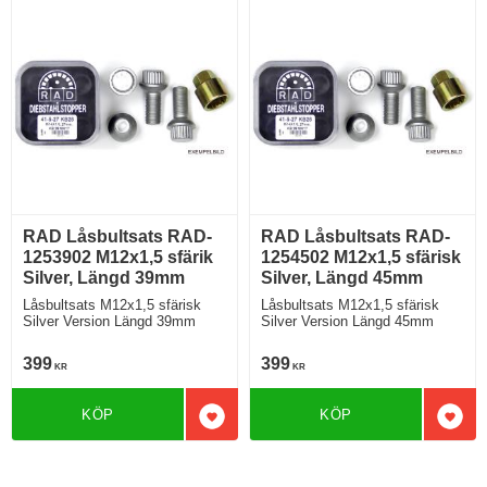
RAD Låsbultsats RAD-
RAD Låsbultsats RAD-
1253902 M12x1,5 sfärik
1254502 M12x1,5 sfärisk
Silver, Längd 39mm
Silver, Längd 45mm
Låsbultsats M12x1,5 sfärisk
Låsbultsats M12x1,5 sfärisk
Silver Version Längd 39mm
Silver Version Längd 45mm
399
399
KR
KR
KÖP
KÖP
Lägg till i favoriter
Lägg 