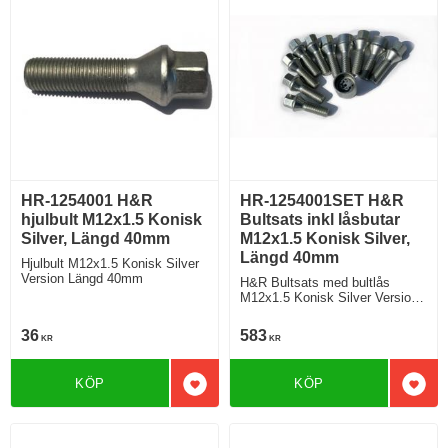
HR-1254001 H&R
HR-1254001SET H&R
hjulbult M12x1.5 Konisk
Bultsats inkl låsbutar
Silver, Längd 40mm
M12x1.5 Konisk Silver,
Längd 40mm
Hjulbult M12x1.5 Konisk Silver
Version Längd 40mm
H&R Bultsats med bultlås
M12x1.5 Konisk Silver Version
Längd 40mm
36
583
KR
KR
KÖP
KÖP
Lägg till i favoriter
Lägg 