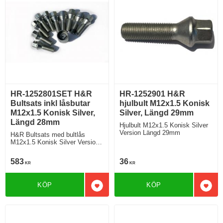
HR-1252801SET H&R
HR-1252901 H&R
Bultsats inkl låsbutar
hjulbult M12x1.5 Konisk
M12x1.5 Konisk Silver,
Silver, Längd 29mm
Längd 28mm
Hjulbult M12x1.5 Konisk Silver
Version Längd 29mm
H&R Bultsats med bultlås
M12x1.5 Konisk Silver Version
Längd 28mm
583
36
KR
KR
KÖP
KÖP
Lägg till i favoriter
Lägg 