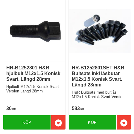
HR-B1252801 H&R
HR-B1252801SET H&R
hjulbult M12x1.5 Konisk
Bultsats inkl låsbutar
Svart, Längd 28mm
M12x1.5 Konisk Svart,
Längd 28mm
Hjulbult M12x1.5 Konisk Svart
Version Längd 28mm
H&R Bultsats med bultlås
M12x1.5 Konisk Svart Version
Längd 28mm
36
583
KR
KR
KÖP
KÖP
Lägg till i favoriter
Lägg 