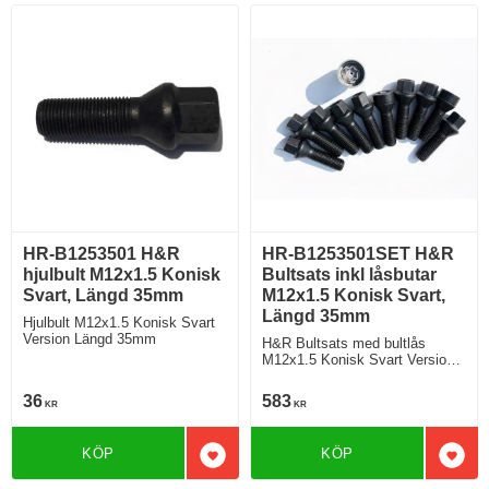
HR-B1253501 H&R
HR-B1253501SET H&R
hjulbult M12x1.5 Konisk
Bultsats inkl låsbutar
Svart, Längd 35mm
M12x1.5 Konisk Svart,
Längd 35mm
Hjulbult M12x1.5 Konisk Svart
Version Längd 35mm
H&R Bultsats med bultlås
M12x1.5 Konisk Svart Version
Längd 35mm
36
583
KR
KR
KÖP
KÖP
Lägg till i favoriter
Lägg 