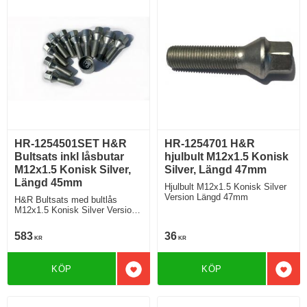
HR-1254501SET H&R
HR-1254701 H&R
Bultsats inkl låsbutar
hjulbult M12x1.5 Konisk
M12x1.5 Konisk Silver,
Silver, Längd 47mm
Längd 45mm
Hjulbult M12x1.5 Konisk Silver
Version Längd 47mm
H&R Bultsats med bultlås
M12x1.5 Konisk Silver Version
Längd 45mm
583
36
KR
KR
KÖP
KÖP
Lägg till i favoriter
Lägg 