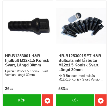
HR-B1253001 H&R
HR-B1253001SET H&R
hjulbult M12x1.5 Konisk
Bultsats inkl låsbutar
Svart, Längd 30mm
M12x1.5 Konisk Svart,
Längd 30mm
Hjulbult M12x1.5 Konisk Svart
Version Längd 30mm
H&R Bultsats med bultlås
M12x1.5 Konisk Svart Version
Längd 30mm
36
583
KR
KR
KÖP
KÖP
Lägg till i favoriter
Lägg 