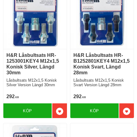
H&R Låsbultsats HR-
H&R Låsbultsats HR-
1253001KEY4 M12x1,5
B1252801KEY4 M12x1,5
Konisk Silver, Längd
Konisk Svart, Längd
30mm
28mm
Låsbultsats M12x1,5 Konisk
Låsbultsats M12x1,5 Konisk
Silver Version Längd 30mm
Svart Version Längd 28mm
292
292
KR
KR
KÖP
KÖP
Lägg till i favoriter
Lägg 