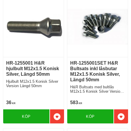
HR-1255001 H&R
HR-1255001SET H&R
hjulbult M12x1.5 Konisk
Bultsats inkl låsbutar
Silver, Längd 50mm
M12x1.5 Konisk Silver,
Längd 50mm
Hjulbult M12x1.5 Konisk Silver
Version Längd 50mm
H&R Bultsats med bultlås
M12x1.5 Konisk Silver Version
Längd 50mm
36
583
KR
KR
KÖP
KÖP
Lägg till i favoriter
Lägg 