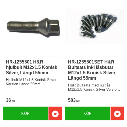
HR-1255501 H&R
HR-1255501SET H&R
hjulbult M12x1.5 Konisk
Bultsats inkl låsbutar
Silver, Längd 55mm
M12x1.5 Konisk Silver,
Längd 55mm
Hjulbult M12x1.5 Konisk Silver
Version Längd 55mm
H&R Bultsats med bultlås
M12x1.5 Konisk Silver Version
Längd 55mm
36
583
KR
KR
KÖP
KÖP
Lägg till i favoriter
Lägg 