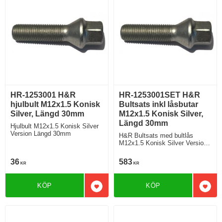
HR-1253001 H&R
HR-1253001SET H&R
hjulbult M12x1.5 Konisk
Bultsats inkl låsbutar
Silver, Längd 30mm
M12x1.5 Konisk Silver,
Längd 30mm
Hjulbult M12x1.5 Konisk Silver
Version Längd 30mm
H&R Bultsats med bultlås
M12x1.5 Konisk Silver Version
Längd 30mm
36
583
KR
KR
KÖP
KÖP
Lägg till i favoriter
Lägg 