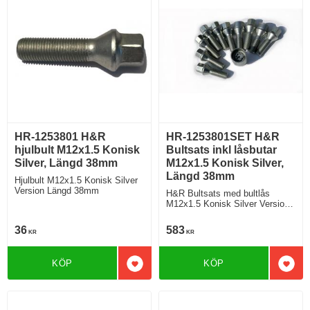
HR-1253801 H&R
HR-1253801SET H&R
hjulbult M12x1.5 Konisk
Bultsats inkl låsbutar
Silver, Längd 38mm
M12x1.5 Konisk Silver,
Längd 38mm
Hjulbult M12x1.5 Konisk Silver
Version Längd 38mm
H&R Bultsats med bultlås
M12x1.5 Konisk Silver Version
Längd 38mm
36
583
KR
KR
KÖP
KÖP
Lägg till i favoriter
Lägg 