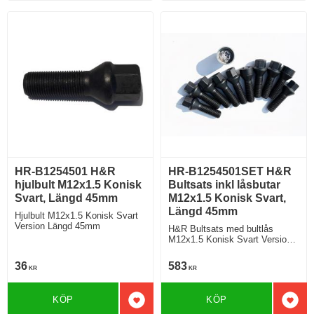
HR-B1254501 H&R
HR-B1254501SET H&R
hjulbult M12x1.5 Konisk
Bultsats inkl låsbutar
Svart, Längd 45mm
M12x1.5 Konisk Svart,
Längd 45mm
Hjulbult M12x1.5 Konisk Svart
Version Längd 45mm
H&R Bultsats med bultlås
M12x1.5 Konisk Svart Version
Längd 45mm
36
583
KR
KR
KÖP
KÖP
Lägg till i favoriter
Lägg 