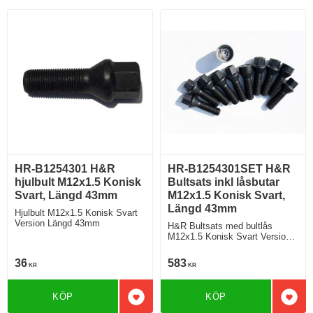
HR-B1254301 H&R
HR-B1254301SET H&R
hjulbult M12x1.5 Konisk
Bultsats inkl låsbutar
Svart, Längd 43mm
M12x1.5 Konisk Svart,
Längd 43mm
Hjulbult M12x1.5 Konisk Svart
Version Längd 43mm
H&R Bultsats med bultlås
M12x1.5 Konisk Svart Version
Längd 43mm
36
583
KR
KR
KÖP
KÖP
Lägg till i favoriter
Lägg 