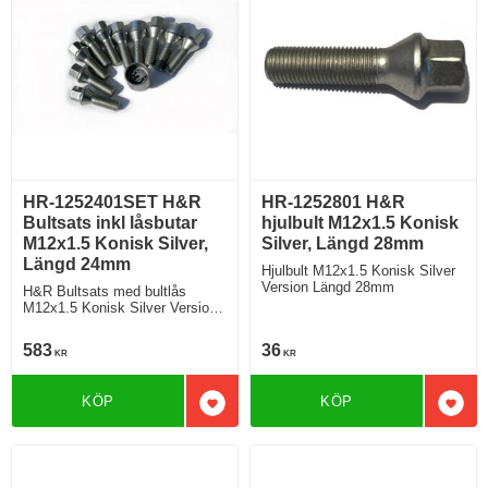
HR-1252401SET H&R
HR-1252801 H&R
Bultsats inkl låsbutar
hjulbult M12x1.5 Konisk
M12x1.5 Konisk Silver,
Silver, Längd 28mm
Längd 24mm
Hjulbult M12x1.5 Konisk Silver
Version Längd 28mm
H&R Bultsats med bultlås
M12x1.5 Konisk Silver Version
Längd 24mm
583
36
KR
KR
KÖP
KÖP
Lägg till i favoriter
Lägg 