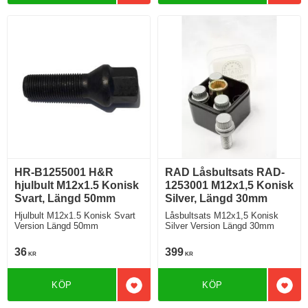
HR-B1255001 H&R
RAD Låsbultsats RAD-
hjulbult M12x1.5 Konisk
1253001 M12x1,5 Konisk
Svart, Längd 50mm
Silver, Längd 30mm
Hjulbult M12x1.5 Konisk Svart
Låsbultsats M12x1,5 Konisk
Version Längd 50mm
Silver Version Längd 30mm
36
399
KR
KR
KÖP
KÖP
Lägg till i favoriter
Lägg 