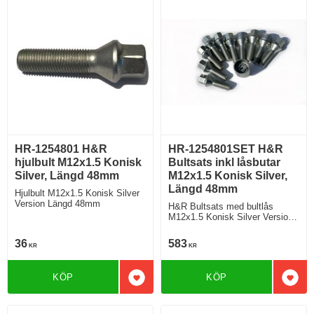
HR-1254801 H&R
HR-1254801SET H&R
hjulbult M12x1.5 Konisk
Bultsats inkl låsbutar
Silver, Längd 48mm
M12x1.5 Konisk Silver,
Längd 48mm
Hjulbult M12x1.5 Konisk Silver
Version Längd 48mm
H&R Bultsats med bultlås
M12x1.5 Konisk Silver Version
Längd 48mm
36
583
KR
KR
KÖP
KÖP
Lägg till i favoriter
Lägg 