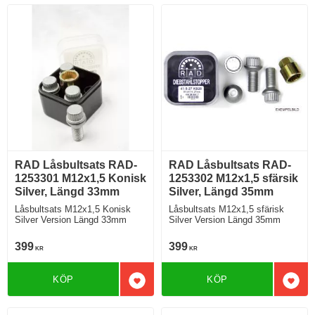
RAD Låsbultsats RAD-
RAD Låsbultsats RAD-
1253301 M12x1,5 Konisk
1253302 M12x1,5 sfärsik
Silver, Längd 33mm
Silver, Längd 35mm
Låsbultsats M12x1,5 Konisk
Låsbultsats M12x1,5 sfärisk
Silver Version Längd 33mm
Silver Version Längd 35mm
399
399
KR
KR
KÖP
KÖP
Lägg till i favoriter
Lägg 