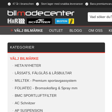
47 år i branschen
Stort lager med snabba leveranser
Bara premiumvar
VÄLJ BILMÄRKE
OUTLET
BLOGG
OM OSS
K
KATEGORIER
VÄLJ BILMÄRKE
HETA NYHETER
LÅSSATS, FÄLGLÅS & LÅSBULTAR
MILLTEK - Premium sportavgassystem
FOLIATEC - Bromsoksfärg & Spray mm
BMC SPORTLUFTFILTER
AC Schnitzer
AP SUSPENSION