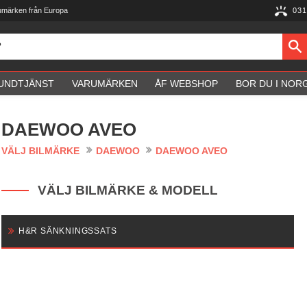
umärken från Europa
031
UNDTJÄNST
VARUMÄRKEN
ÅF WEBSHOP
BOR DU I NOR
DAEWOO AVEO
VÄLJ BILMÄRKE
DAEWOO
DAEWOO AVEO
VÄLJ BILMÄRKE & MODELL
H&R SÄNKNINGSSATS