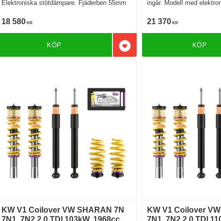
Elektroniska stötdämpare. Fjäderben 55mm
ingår. Modell med elektro
Fjäderben 55mm
18 580
21 370
KR
KR
KÖP
KÖP
Lägg till i favoriter
KW V1 Coilover VW SHARAN 7N
KW V1 Coilover V
7N1, 7N2 2.0 TDI 103kW. 1968cc.
7N1, 7N2 2.0 TDI 11