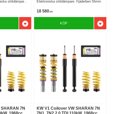
niska stötdämpare
Elektroniska stötdämpare. Fjäderben 55mm
18 580
KR
KÖP
Lägg till i favoriter
Lägg till
W SHARAN 7N
KW V1 Coilover VW SHARAN 7N
0kW. 1968cc.
7N1, 7N2 2.0 TDI 110kW. 1968cc.