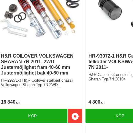
H&R COILOVER VOLKSWAGEN
HR-93072-1 H&R Can
SHARAN 7N 2011- 2WD
felkoder VOLKSW
Justermöjlighet fram 40-60 mm
7N 2011-
Justermöjlighet bak 40-60 mm
H&R Cancel kit annuleringpaket V
Sharan Typ 7N 2010>
HR-29271-3 H&R Coilover ställbart chassi
Volkswagen Sharan Typ 7N 2WD
Justermöjlighet fram 40-60 mm
Justermöjlighet bak 40-60 mm
16 840
4 800
KR
KR
KÖP
KÖP
Lägg till i favoriter