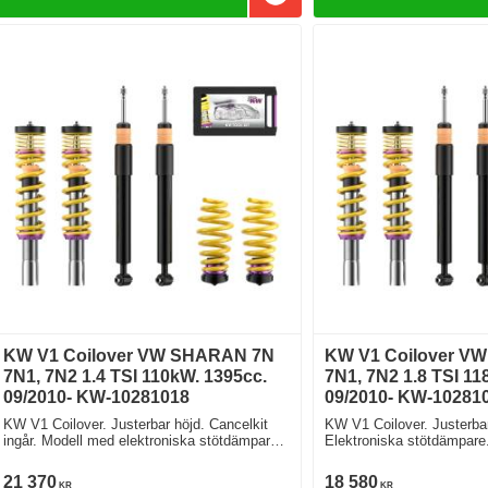
Lägg till i favoriter
KW V1 Coilover VW SHARAN 7N
KW V1 Coilover V
7N1, 7N2 1.4 TSI 110kW. 1395cc.
7N1, 7N2 1.8 TSI 11
09/2010- KW-10281018
09/2010- KW-10281
KW V1 Coilover. Justerbar höjd. Cancelkit
KW V1 Coilover. Justerbar
ingår. Modell med elektroniska stötdämpare
Elektroniska stötdämpar
Fjäderben 55mm
21 370
18 580
KR
KR