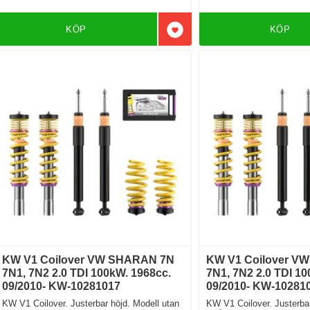
KÖP
KÖP
Lägg till i favoriter
KW V1 Coilover VW SHARAN 7N
KW V1 Coilover V
7N1, 7N2 2.0 TDI 100kW. 1968cc.
7N1, 7N2 2.0 TDI 10
09/2010- KW-10281017
09/2010- KW-10281
KW V1 Coilover. Justerbar höjd. Modell utan
KW V1 Coilover. Justerbar