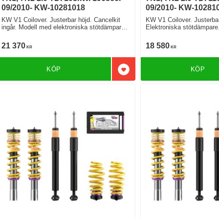
09/2010- KW-10281018
09/2010- KW-10281
KW V1 Coilover. Justerbar höjd. Cancelkit
KW V1 Coilover. Justerbar
ingår. Modell med elektroniska stötdämpare
Elektroniska stötdämpar
Fjäderben 55mm
21 370
18 580
KR
KR
KÖP
KÖP
Lägg till i favoriter