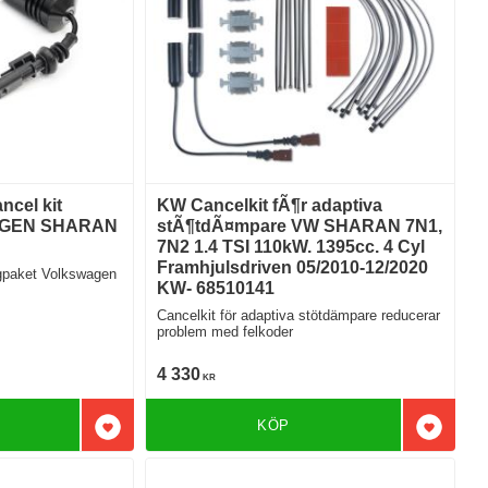
cel kit
KW Cancelkit fÃ¶r adaptiva
AGEN SHARAN
stÃ¶tdÃ¤mpare VW SHARAN 7N1,
7N2 1.4 TSI 110kW. 1395cc. 4 Cyl
Framhjulsdriven 05/2010-12/2020
olkswagen
KW- 68510141
Cancelkit för adaptiva stötdämpare reducerar
problem med felkoder
4 330
KR
KÖP
Lägg till i favoriter
Lägg till