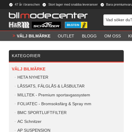
47 år i branschen
Stort lager med snabba leveranser
Bara premiumvar
VÄLJ BILMÄRKE
OUTLET
BLOGG
OM OSS
K
KATEGORIER
VÄLJ BILMÄRKE
HETA NYHETER
LÅSSATS, FÄLGLÅS & LÅSBULTAR
MILLTEK - Premium sportavgassystem
FOLIATEC - Bromsoksfärg & Spray mm
BMC SPORTLUFTFILTER
AC Schnitzer
AP SUSPENSION