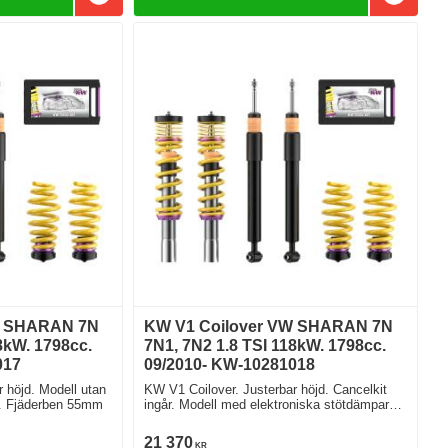
Lägg till i favoriter
Lägg till
W SHARAN 7N
KW V1 Coilover VW SHARAN 7N
8kW. 1798cc.
7N1, 7N2 1.8 TSI 118kW. 1798cc.
017
09/2010- KW-10281018
 höjd. Modell utan
KW V1 Coilover. Justerbar höjd. Cancelkit
e. Fjäderben 55mm
ingår. Modell med elektroniska stötdämpare
Fjäderben 55mm
21 370
KR