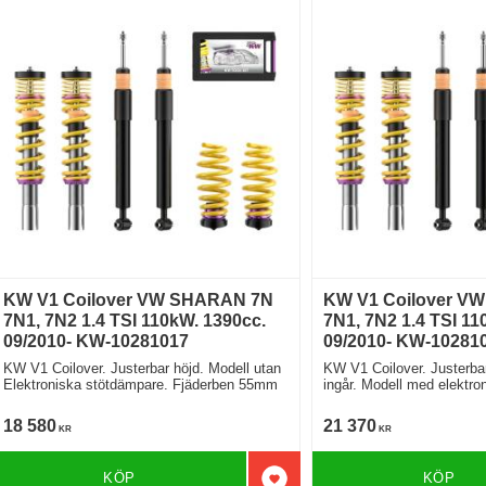
KW V1 Coilover VW SHARAN 7N
KW V1 Coilover V
7N1, 7N2 1.4 TSI 110kW. 1390cc.
7N1, 7N2 1.4 TSI 11
09/2010- KW-10281017
09/2010- KW-10281
KW V1 Coilover. Justerbar höjd. Modell utan
KW V1 Coilover. Justerbar
Elektroniska stötdämpare. Fjäderben 55mm
ingår. Modell med elektro
Fjäderben 55mm
18 580
21 370
KR
KR
KÖP
KÖP