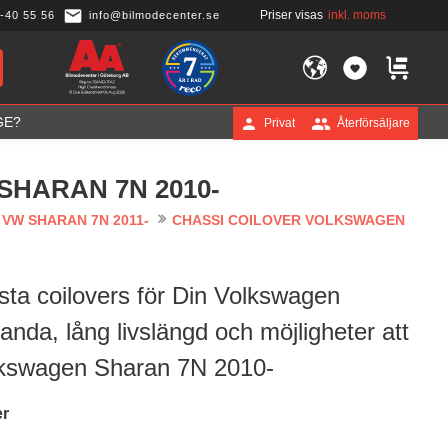
Priser visas
inkl. moms
-40 55 56
info@bilmodecenter.se
FAVORITER
KUNDVA
GE?
Privat
Återförsäljare
HARAN 7N 2010-
VW SHARAN 7N 2011-
CHASSI COILOVER VOLKSWAGEN
sta coilovers för Din Volkswagen
nda, lång livslängd och möjligheter att
Volkswagen Sharan 7N 2010-
er