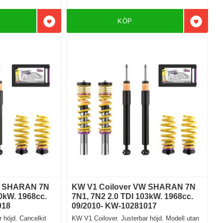
KÖP
Lägg till i favoriter
Lägg till
W SHARAN 7N
KW V1 Coilover VW SHARAN 7N
0kW. 1968cc.
7N1, 7N2 2.0 TDI 103kW. 1968cc.
018
09/2010- KW-10281017
 höjd. Cancelkit
KW V1 Coilover. Justerbar höjd. Modell utan