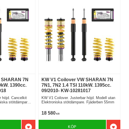
W SHARAN 7N
KW V1 Coilover VW SHARAN 7N
0kW. 1390cc.
7N1, 7N2 1.4 TSI 110kW. 1395cc.
018
09/2010- KW-10281017
 höjd. Cancelkit
KW V1 Coilover. Justerbar höjd. Modell utan
niska stötdämpare
Elektroniska stötdämpare. Fjäderben 55mm
18 580
KR
KÖP