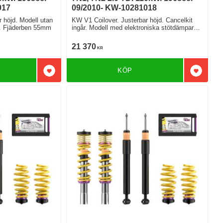
017
09/2010- KW-10281018
 höjd. Modell utan
KW V1 Coilover. Justerbar höjd. Cancelkit
e. Fjäderben 55mm
ingår. Modell med elektroniska stötdämpare
Fjäderben 55mm
21 370
KR
KÖP
Lägg till i favoriter
Lägg till