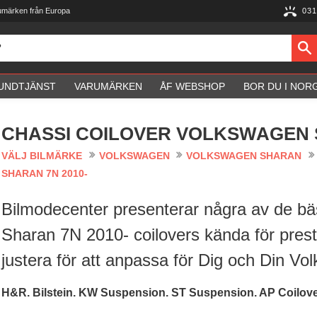
umärken från Europa
031
UNDTJÄNST
VARUMÄRKEN
ÅF WEBSHOP
BOR DU I NOR
CHASSI COILOVER VOLKSWAGEN S
VÄLJ BILMÄRKE
VOLKSWAGEN
VOLKSWAGEN SHARAN
SHARAN 7N 2010-
Bilmodecenter presenterar några av de bä
Sharan 7N 2010- coilovers kända för presta
justera för att anpassa för Dig och Din 
H&R. Bilstein. KW Suspension. ST Suspension. AP Coilov