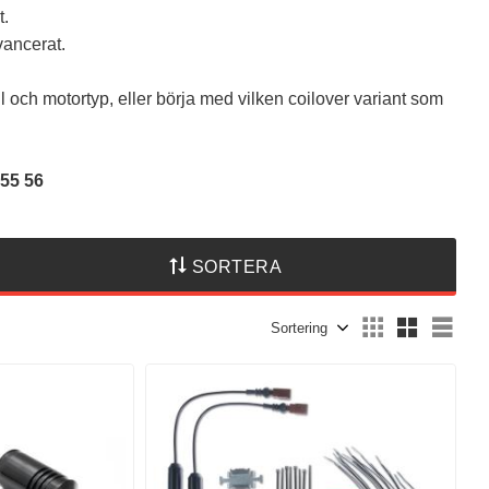
t.
vancerat.
l och motortyp, eller börja med vilken coilover variant som
 55 56
SORTERA
Välj sortering
Välj