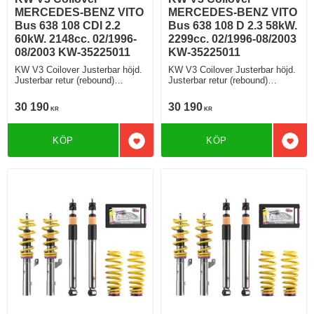
MERCEDES-BENZ VITO
MERCEDES-BENZ VITO
Bus 638 108 CDI 2.2
Bus 638 108 D 2.3 58kW.
60kW. 2148cc. 02/1996-
2299cc. 02/1996-08/2003
08/2003 KW-35225011
KW-35225011
KW V3 Coilover Justerbar höjd.
KW V3 Coilover Justerbar höjd.
Justerbar retur (rebound)
Justerbar retur (rebound)
Justerbar kompression.
Justerbar kompression.
30 190
30 190
KR
KR
KÖP
KÖP
Lägg till i favoriter
Lägg 