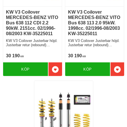
KW V3 Coilover
KW V3 Coilover
MERCEDES-BENZ VITO
MERCEDES-BENZ VITO
Bus 638 112 CDI 2.2
Bus 638 113 2.0 95kW.
90kW. 2151cc. 02/1996-
1998cc. 02/1996-08/2003
08/2003 KW-35225011
KW-35225011
KW V3 Coilover Justerbar höjd.
KW V3 Coilover Justerbar höjd.
Justerbar retur (rebound)
Justerbar retur (rebound)
Justerbar kompression.
Justerbar kompression.
30 190
30 190
KR
KR
KÖP
KÖP
Lägg till i favoriter
Lägg 