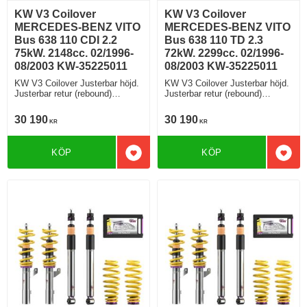
KW V3 Coilover
KW V3 Coilover
MERCEDES-BENZ VITO
MERCEDES-BENZ VITO
Bus 638 110 CDI 2.2
Bus 638 110 TD 2.3
75kW. 2148cc. 02/1996-
72kW. 2299cc. 02/1996-
08/2003 KW-35225011
08/2003 KW-35225011
KW V3 Coilover Justerbar höjd.
KW V3 Coilover Justerbar höjd.
Justerbar retur (rebound)
Justerbar retur (rebound)
Justerbar kompression.
Justerbar kompression.
30 190
30 190
KR
KR
KÖP
KÖP
Lägg till i favoriter
Lägg 