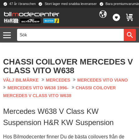
47 år i branschen
Stort lager med snabba leveranser
Bara premiumvarumär
Meny
FAVORI
KUND
CHASSI COILOVER MERCEDES V
CLASS VITO W638
VÄLJ BILMÄRKE
MERCEDES
MERCEDES VITO VIANO
MERCEDES VITO W638 1996-
CHASSI COILOVER
MERCEDES V CLASS VITO W638
Mercedes W638 V Class KW
Suspension H&R KW Suspension
Hos Bilmodecenter finner Du de bästa coilovers från de