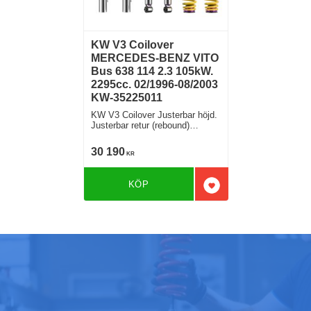
KW V3 Coilover
MERCEDES-BENZ VITO
Bus 638 114 2.3 105kW.
2295cc. 02/1996-08/2003
KW-35225011
KW V3 Coilover Justerbar höjd.
Justerbar retur (rebound)
Justerbar kompression.
30 190
KR
KÖP
Lägg till i favoriter