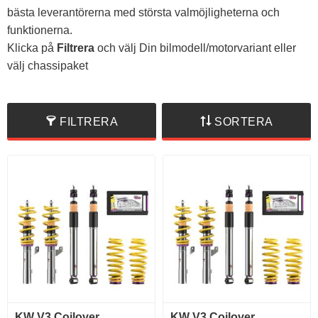
bästa leverantörerna med största valmöjligheterna och
funktionerna.
Klicka på
Filtrera
och välj Din bilmodell/motorvariant eller
välj chassipaket
FILTRERA
SORTERA
KW V3 Coilover
KW V3 Coilover