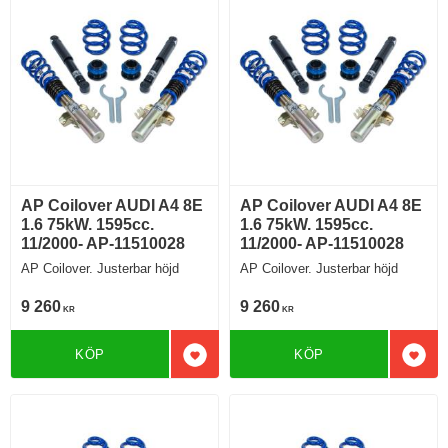
AP Coilover AUDI A4 8E
AP Coilover AUDI A4 8E
1.6 75kW. 1595cc.
1.6 75kW. 1595cc.
11/2000- AP-11510028
11/2000- AP-11510028
AP Coilover. Justerbar höjd
AP Coilover. Justerbar höjd
9 260
9 260
KR
KR
KÖP
KÖP
Lägg till i favoriter
Lägg 