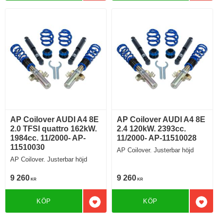
AP Coilover AUDI A4 8E
AP Coilover AUDI A4 8E
2.0 TFSI quattro 162kW.
2.4 120kW. 2393cc.
1984cc. 11/2000- AP-
11/2000- AP-11510028
11510030
AP Coilover. Justerbar höjd
AP Coilover. Justerbar höjd
9 260
9 260
KR
KR
KÖP
KÖP
Lägg till i favoriter
Lägg 