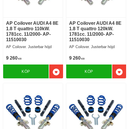
AP Coilover AUDI A4 8E
AP Coilover AUDI A4 8E
1.8 T quattro 110kW.
1.8 T quattro 120kW.
1781cc. 11/2000- AP-
1781cc. 11/2000- AP-
11510030
11510030
AP Coilover. Justerbar höjd
AP Coilover. Justerbar höjd
9 260
9 260
KR
KR
KÖP
KÖP
Lägg till i favoriter
Lägg 