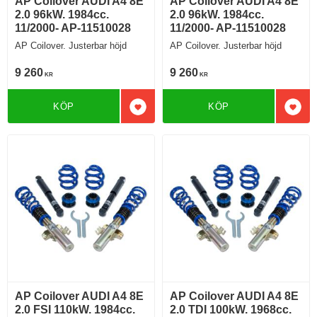
AP Coilover AUDI A4 8E
AP Coilover AUDI A4 8E
2.0 96kW. 1984cc.
2.0 96kW. 1984cc.
11/2000- AP-11510028
11/2000- AP-11510028
AP Coilover. Justerbar höjd
AP Coilover. Justerbar höjd
9 260
9 260
KR
KR
KÖP
KÖP
Lägg till i favoriter
Lägg 
AP Coilover AUDI A4 8E
AP Coilover AUDI A4 8E
2.0 FSI 110kW. 1984cc.
2.0 TDI 100kW. 1968cc.