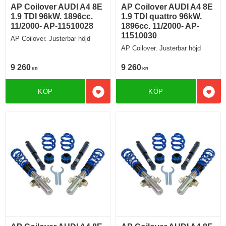
AP Coilover AUDI A4 8E
AP Coilover AUDI A4 8E
1.9 TDI 96kW. 1896cc.
1.9 TDI quattro 96kW.
11/2000- AP-11510028
1896cc. 11/2000- AP-
11510030
AP Coilover. Justerbar höjd
AP Coilover. Justerbar höjd
9 260
9 260
KR
KR
KÖP
KÖP
Lägg till i favoriter
Lägg 