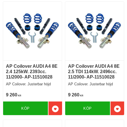
AP Coilover AUDI A4 8E
AP Coilover AUDI A4 8E
2.4 125kW. 2393cc.
2.5 TDI 114kW. 2496cc.
11/2000- AP-11510028
11/2000- AP-11510028
AP Coilover. Justerbar höjd
AP Coilover. Justerbar höjd
9 260
9 260
KR
KR
KÖP
KÖP
Lägg till i favoriter
Lägg 