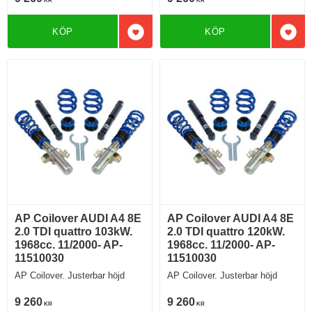
KR
KR
KÖP
KÖP
Lägg till i favoriter
Lägg 
AP Coilover AUDI A4 8E
AP Coilover AUDI A4 8E
2.0 TDI quattro 103kW.
2.0 TDI quattro 120kW.
1968cc. 11/2000- AP-
1968cc. 11/2000- AP-
11510030
11510030
AP Coilover. Justerbar höjd
AP Coilover. Justerbar höjd
9 260
9 260
KR
KR