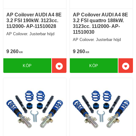
AP Coilover AUDI A4 8E
AP Coilover AUDI A4 8E
3.2 FSI 190kW. 3123cc.
3.2 FSI quattro 188kW.
11/2000- AP-11510028
3123cc. 11/2000- AP-
11510030
AP Coilover. Justerbar höjd
AP Coilover. Justerbar höjd
9 260
9 260
KR
KR
KÖP
KÖP
Lägg till i favoriter
Lägg 