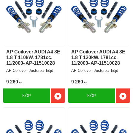
AP Coilover AUDI A4 8E
AP Coilover AUDI A4 8E
1.8 T 110kW. 1781cc.
1.8 T 120kW. 1781cc.
11/2000- AP-11510028
11/2000- AP-11510028
AP Coilover. Justerbar höjd
AP Coilover. Justerbar höjd
9 260
9 260
KR
KR
KÖP
KÖP
Lägg till i favoriter
Lägg 