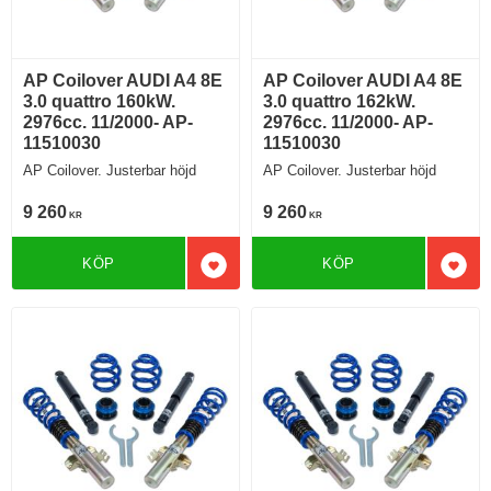
AP Coilover AUDI A4 8E
AP Coilover AUDI A4 8E
3.0 quattro 160kW.
3.0 quattro 162kW.
2976cc. 11/2000- AP-
2976cc. 11/2000- AP-
11510030
11510030
AP Coilover. Justerbar höjd
AP Coilover. Justerbar höjd
9 260
9 260
KR
KR
KÖP
KÖP
Lägg till i favoriter
Lägg 