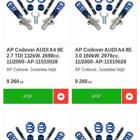
AP Coilover AUDI A4 8E
AP Coilover AUDI A4 8E
2.7 TDI 132kW. 2698cc.
3.0 160kW. 2976cc.
11/2000- AP-11510028
11/2000- AP-11510028
AP Coilover. Justerbar höjd
AP Coilover. Justerbar höjd
9 260
9 260
KR
KR
KÖP
KÖP
Lägg till i favoriter
Lägg 