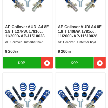
AP Coilover AUDI A4 8E
AP Coilover AUDI A4 8E
1.8 T 127kW. 1781cc.
1.8 T 140kW. 1781cc.
11/2000- AP-11510028
11/2000- AP-11510028
AP Coilover. Justerbar höjd
AP Coilover. Justerbar höjd
9 260
9 260
KR
KR
KÖP
KÖP
Lägg till i favoriter
Lägg 