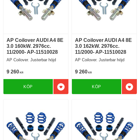
AP Coilover AUDI A4 8E
AP Coilover AUDI A4 8E
3.0 160kW. 2976cc.
3.0 162kW. 2976cc.
11/2000- AP-11510028
11/2000- AP-11510028
AP Coilover. Justerbar höjd
AP Coilover. Justerbar höjd
9 260
9 260
KR
KR
KÖP
KÖP
Lägg till i favoriter
Lägg 