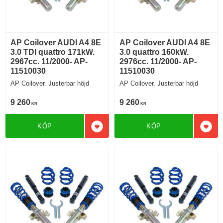
AP Coilover AUDI A4 8E
AP Coilover AUDI A4 8E
3.0 TDI quattro 171kW.
3.0 quattro 160kW.
2967cc. 11/2000- AP-
2976cc. 11/2000- AP-
11510030
11510030
AP Coilover. Justerbar höjd
AP Coilover. Justerbar höjd
9 260
9 260
KR
KR
KÖP
KÖP
Lägg till i favoriter
Lägg 