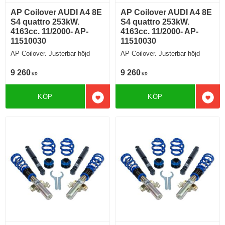
AP Coilover AUDI A4 8E
AP Coilover AUDI A4 8E
S4 quattro 253kW.
S4 quattro 253kW.
4163cc. 11/2000- AP-
4163cc. 11/2000- AP-
11510030
11510030
AP Coilover. Justerbar höjd
AP Coilover. Justerbar höjd
9 260
9 260
KR
KR
KÖP
KÖP
Lägg till i favoriter
Lägg 