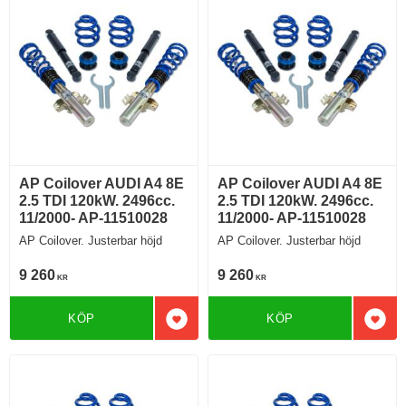
AP Coilover AUDI A4 8E
AP Coilover AUDI A4 8E
2.5 TDI 120kW. 2496cc.
2.5 TDI 120kW. 2496cc.
11/2000- AP-11510028
11/2000- AP-11510028
AP Coilover. Justerbar höjd
AP Coilover. Justerbar höjd
9 260
9 260
KR
KR
KÖP
KÖP
Lägg till i favoriter
Lägg 