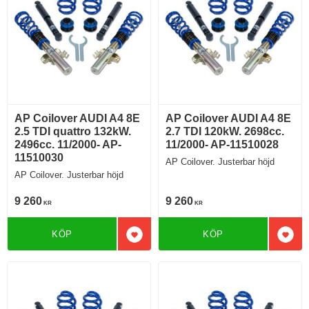
AP Coilover AUDI A4 8E
AP Coilover AUDI A4 8E
2.5 TDI quattro 132kW.
2.7 TDI 120kW. 2698cc.
2496cc. 11/2000- AP-
11/2000- AP-11510028
11510030
AP Coilover. Justerbar höjd
AP Coilover. Justerbar höjd
9 260
9 260
KR
KR
KÖP
KÖP
Lägg till i favoriter
Lägg 