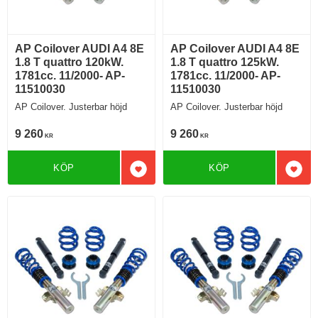
AP Coilover AUDI A4 8E
AP Coilover AUDI A4 8E
1.8 T quattro 120kW.
1.8 T quattro 125kW.
1781cc. 11/2000- AP-
1781cc. 11/2000- AP-
11510030
11510030
AP Coilover. Justerbar höjd
AP Coilover. Justerbar höjd
9 260
9 260
KR
KR
KÖP
KÖP
Lägg till i favoriter
Lägg 