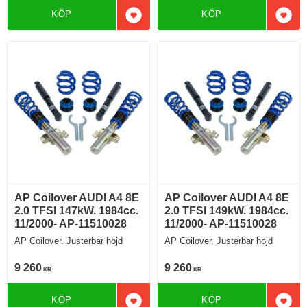
KÖP
KÖP
Lägg till i favoriter
Lägg 
AP Coilover AUDI A4 8E
AP Coilover AUDI A4 8E
2.0 TFSI 147kW. 1984cc.
2.0 TFSI 149kW. 1984cc.
11/2000- AP-11510028
11/2000- AP-11510028
AP Coilover. Justerbar höjd
AP Coilover. Justerbar höjd
9 260
9 260
KR
KR
KÖP
KÖP