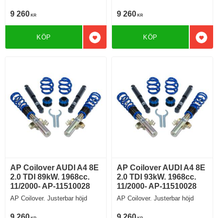
9 260
9 260
KR
KR
KÖP
KÖP
Lägg till i favoriter
Lägg 
AP Coilover AUDI A4 8E
AP Coilover AUDI A4 8E
2.0 TDI 89kW. 1968cc.
2.0 TDI 93kW. 1968cc.
11/2000- AP-11510028
11/2000- AP-11510028
AP Coilover. Justerbar höjd
AP Coilover. Justerbar höjd
9 260
9 260