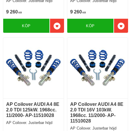
AP Coilover. Justerbar höjd
AP Coilover. Justerbar höjd
9 260
9 260
KR
KR
KÖP
KÖP
Lägg till i favoriter
Lägg 
AP Coilover AUDI A4 8E
AP Coilover AUDI A4 8E
2.0 TDI 125kW. 1968cc.
2.0 TDI 16V 103kW.
11/2000- AP-11510028
1968cc. 11/2000- AP-
11510028
AP Coilover. Justerbar höjd
AP Coilover. Justerbar höjd