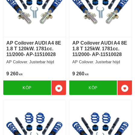
AP Coilover AUDI A4 8E
AP Coilover AUDI A4 8E
1.8 T 120kW. 1781cc.
1.8 T 125kW. 1781cc.
11/2000- AP-11510028
11/2000- AP-11510028
AP Coilover. Justerbar höjd
AP Coilover. Justerbar höjd
9 260
9 260
KR
KR
KÖP
KÖP
Lägg till i favoriter
Lägg 