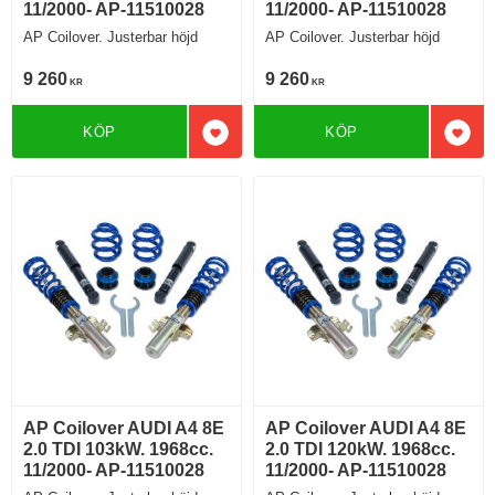
11/2000- AP-11510028
11/2000- AP-11510028
AP Coilover. Justerbar höjd
AP Coilover. Justerbar höjd
9 260
9 260
KR
KR
KÖP
KÖP
Lägg till i favoriter
Lägg 
AP Coilover AUDI A4 8E
AP Coilover AUDI A4 8E
2.0 TDI 103kW. 1968cc.
2.0 TDI 120kW. 1968cc.
11/2000- AP-11510028
11/2000- AP-11510028