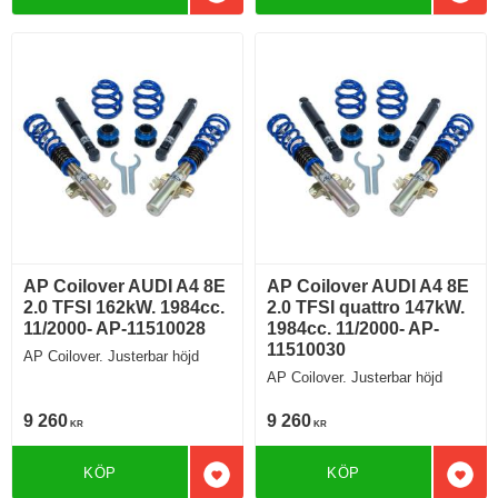
Lägg till i favoriter
Lägg 
AP Coilover AUDI A4 8E
AP Coilover AUDI A4 8E
2.0 TFSI 162kW. 1984cc.
2.0 TFSI quattro 147kW.
11/2000- AP-11510028
1984cc. 11/2000- AP-
11510030
AP Coilover. Justerbar höjd
AP Coilover. Justerbar höjd
9 260
9 260
KR
KR
KÖP
KÖP
Lägg till i favoriter
Lägg 