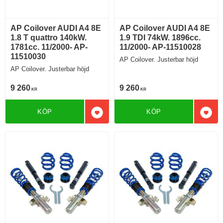
AP Coilover AUDI A4 8E
AP Coilover AUDI A4 8E
1.8 T quattro 140kW.
1.9 TDI 74kW. 1896cc.
1781cc. 11/2000- AP-
11/2000- AP-11510028
11510030
AP Coilover. Justerbar höjd
AP Coilover. Justerbar höjd
9 260
9 260
KR
KR
KÖP
KÖP
Lägg till i favoriter
Lägg 