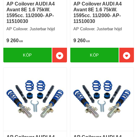
AP Coilover AUDI A4
AP Coilover AUDI A4
Avant 8E 1.6 75kW.
Avant 8E 1.6 75kW.
1595cc. 11/2000- AP-
1595cc. 11/2000- AP-
11510030
11510030
AP Coilover. Justerbar höjd
AP Coilover. Justerbar höjd
9 260
9 260
KR
KR
KÖP
KÖP
Lägg till i favoriter
Lägg 