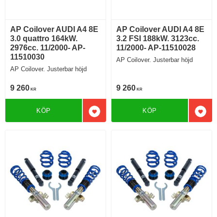
AP Coilover AUDI A4 8E
AP Coilover AUDI A4 8E
3.0 quattro 164kW.
3.2 FSI 188kW. 3123cc.
2976cc. 11/2000- AP-
11/2000- AP-11510028
11510030
AP Coilover. Justerbar höjd
AP Coilover. Justerbar höjd
9 260
9 260
KR
KR
KÖP
KÖP
Lägg till i favoriter
Lägg 