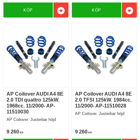
KÖP
KÖP
Lägg till i favoriter
Lägg 
AP Coilover AUDI A4 8E
AP Coilover AUDI A4 8E
2.0 TDI quattro 125kW.
2.0 TFSI 125kW. 1984cc.
1968cc. 11/2000- AP-
11/2000- AP-11510028
11510030
AP Coilover. Justerbar höjd
AP Coilover. Justerbar höjd
9 260
9 260
KR
KR