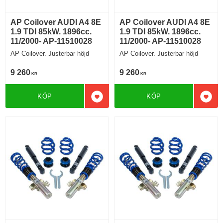
AP Coilover AUDI A4 8E
AP Coilover AUDI A4 8E
1.9 TDI 85kW. 1896cc.
1.9 TDI 85kW. 1896cc.
11/2000- AP-11510028
11/2000- AP-11510028
AP Coilover. Justerbar höjd
AP Coilover. Justerbar höjd
9 260
9 260
KR
KR
KÖP
KÖP
Lägg till i favoriter
Lägg 