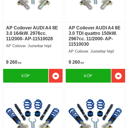
AP Coilover AUDI A4 8E
AP Coilover AUDI A4 8E
3.0 164kW. 2976cc.
3.0 TDI quattro 150kW.
11/2000- AP-11510028
2967cc. 11/2000- AP-
11510030
AP Coilover. Justerbar höjd
AP Coilover. Justerbar höjd
9 260
9 260
KR
KR
KÖP
KÖP
Lägg till i favoriter
Lägg 