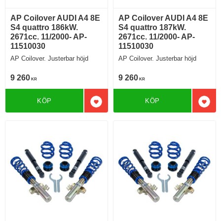
AP Coilover AUDI A4 8E
AP Coilover AUDI A4 8E
S4 quattro 186kW.
S4 quattro 187kW.
2671cc. 11/2000- AP-
2671cc. 11/2000- AP-
11510030
11510030
AP Coilover. Justerbar höjd
AP Coilover. Justerbar höjd
9 260
9 260
KR
KR
KÖP
KÖP
Lägg till i favoriter
Lägg 