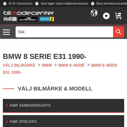
47 år i branschen
Stort lager med snabba leveranser
Bara premiumvarumär
Meny
FAVORI
KUND
BMW 8 SERIE E31 1990-
VÄLJ BILMÄRKE
BMW
BMW 8 SERIE
BMW 8 SERIE
E31 1990-
VÄLJ BILMÄRKE & MODELL
H&R SÄNKNINGSSATS
H&R SPACERS