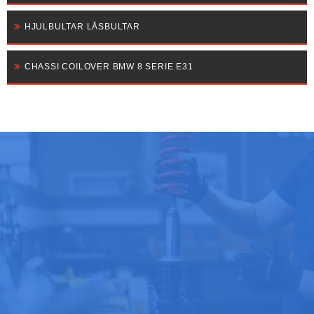
HJULBULTAR LÅSBULTAR
CHASSI COILOVER BMW 8 SERIE E31