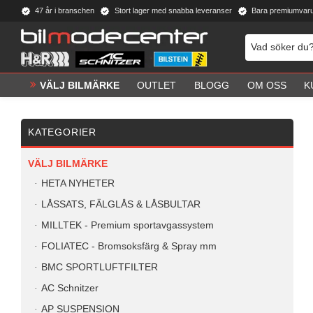
47 år i branschen
Stort lager med snabba leveranser
Bara premiumvar
VÄLJ BILMÄRKE
OUTLET
BLOGG
OM OSS
K
KATEGORIER
VÄLJ BILMÄRKE
HETA NYHETER
LÅSSATS, FÄLGLÅS & LÅSBULTAR
MILLTEK - Premium sportavgassystem
FOLIATEC - Bromsoksfärg & Spray mm
BMC SPORTLUFTFILTER
AC Schnitzer
AP SUSPENSION