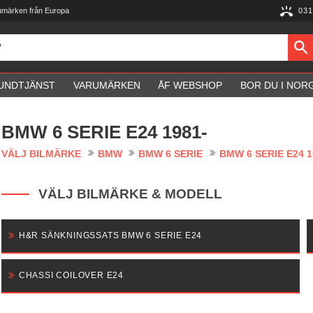
umärken från Europa
031
UNDTJÄNST
VARUMÄRKEN
ÅF WEBSHOP
BOR DU I NOR
BMW 6 SERIE E24 1981-
VÄLJ BILMÄRKE
BMW
BMW 6 SERIE
BMW 6 SERIE E24 1
VÄLJ BILMÄRKE & MODELL
H&R SÄNKNINGSSATS BMW 6 SERIE E24
CHASSI COILOVER E24