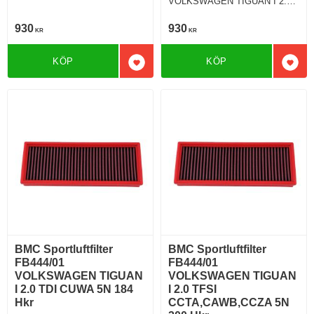
VOLKSWAGEN TIGUAN I 2.0
TDI 140 Hkr
930
930
KR
KR
KÖP
KÖP
Lägg till i favoriter
Lägg 
BMC Sportluftfilter
BMC Sportluftfilter
FB444/01
FB444/01
VOLKSWAGEN TIGUAN
VOLKSWAGEN TIGUAN
I 2.0 TDI CUWA 5N 184
I 2.0 TFSI
Hkr
CCTA,CAWB,CCZA 5N