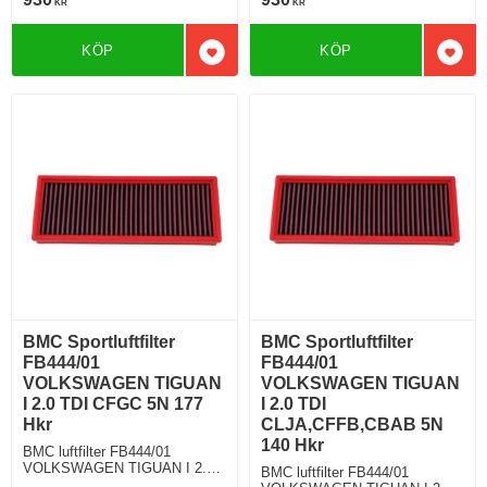
KR
KR
KÖP
KÖP
Lägg till i favoriter
Lägg 
BMC Sportluftfilter
BMC Sportluftfilter
FB444/01
FB444/01
VOLKSWAGEN TIGUAN
VOLKSWAGEN TIGUAN
I 2.0 TDI CFGC 5N 177
I 2.0 TDI
Hkr
CLJA,CFFB,CBAB 5N
140 Hkr
BMC luftfilter FB444/01
VOLKSWAGEN TIGUAN I 2.0
BMC luftfilter FB444/01
TDI 177 Hkr