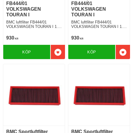
FB444/01
FB444/01
VOLKSWAGEN
VOLKSWAGEN
TOURAN I
TOURAN I
BMC luftfilter FB444/01
BMC luftfilter FB444/01
VOLKSWAGEN TOURAN I 1.4
VOLKSWAGEN TOURAN I 1.4
TSI Ecofuel 150 Hkr
TSI 140 Hkr
930
930
KR
KR
KÖP
KÖP
Lägg till i favoriter
Lägg 
BMC Sportluftfilter
BMC Sportluftfilter