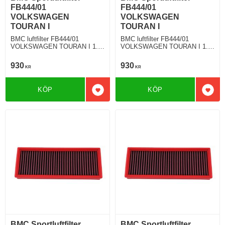
FB444/01
FB444/01
VOLKSWAGEN
VOLKSWAGEN
TOURAN I
TOURAN I
BMC luftfilter FB444/01
BMC luftfilter FB444/01
VOLKSWAGEN TOURAN I 1.6
VOLKSWAGEN TOURAN I 1.9
TDI 90 Hkr
TDI 90 Hkr
930
930
KR
KR
KÖP
KÖP
Lägg till i favoriter
Lägg 
BMC Sportluftfilter
BMC Sportluftfilter