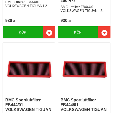
200 Hkr
BMC luftfilter FB444/01
VOLKSWAGEN TIGUAN I 2.0
BMC luftfilter FB444/01
TDI 184 Hkr
VOLKSWAGEN TIGUAN I 2.0
TFSI 200 Hkr
930
930
KR
KR
KÖP
KÖP
Lägg till i favoriter
Lägg 
BMC Sportluftfilter
BMC Sportluftfilter
FB444/01
FB444/01
VOLKSWAGEN TIGUAN
VOLKSWAGEN TIGUAN