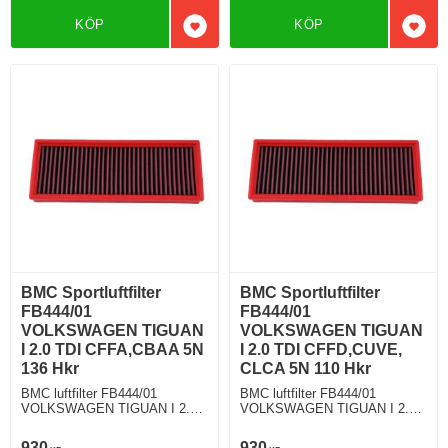
KÖP
KÖP
Lägg till i favoriter
Lägg 
BMC Sportluftfilter
BMC Sportluftfilter
FB444/01
FB444/01
VOLKSWAGEN TIGUAN
VOLKSWAGEN TIGUAN
I 2.0 TDI CFFA,CBAA 5N
I 2.0 TDI CFFD,CUVE,
136 Hkr
CLCA 5N 110 Hkr
BMC luftfilter FB444/01
BMC luftfilter FB444/01
VOLKSWAGEN TIGUAN I 2.0
VOLKSWAGEN TIGUAN I 2.0
TDI 136 Hkr
TDI 110 Hkr
930
930