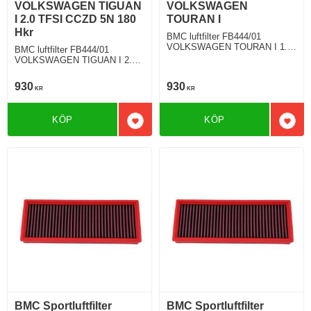
VOLKSWAGEN TIGUAN
VOLKSWAGEN
I 2.0 TFSI CCZD 5N 180
TOURAN I
Hkr
BMC luftfilter FB444/01
VOLKSWAGEN TOURAN I 1.6
BMC luftfilter FB444/01
TDI 105 Hkr
VOLKSWAGEN TIGUAN I 2.0
TFSI 180 Hkr
930
930
KR
KR
KÖP
KÖP
Lägg till i favoriter
Lägg 
BMC Sportluftfilter
BMC Sportluftfilter