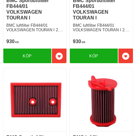
BMC Sportluftfilter
BMC Sportluftfilter
FB444/01
FB444/01
VOLKSWAGEN
VOLKSWAGEN
TOURAN I
TOURAN I
BMC luftfilter FB444/01
BMC luftfilter FB444/01
VOLKSWAGEN TOURAN I 2.0
VOLKSWAGEN TOURAN I 2.0
TDI 177 Hkr
TDI 170 Hkr
930
930
KR
KR
KÖP
KÖP
Lägg till i favoriter
Lägg 