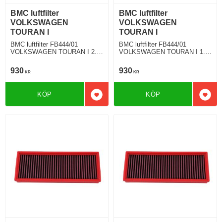
BMC luftfilter
BMC luftfilter
VOLKSWAGEN
VOLKSWAGEN
TOURAN I
TOURAN I
BMC luftfilter FB444/01
BMC luftfilter FB444/01
VOLKSWAGEN TOURAN I 2.0
VOLKSWAGEN TOURAN I 1.9
TDI 170 Hkr
TDI 100 Hkr
930
930
KR
KR
KÖP
KÖP
Lägg till i favoriter
Lägg 