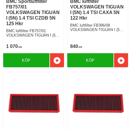
BMC Sportluftfilter
BMC luftfilter
FB757/01
VOLKSWAGEN TIGUAN
VOLKSWAGEN TIGUAN
I (5N) 1.4 TSI CAXA 5N
I (5N) 1.4 TSI CZDB 5N
122 Hkr
125 Hkr
BMC luftfilter FB396/08
VOLKSWAGEN TIGUAN I (5N)
BMC luftfilter FB757/01
1.4 TSI 122 Hkr
VOLKSWAGEN TIGUAN I (5N)
1.4 TSI 125 Hkr
1 070
840
KR
KR
KÖP
KÖP
Lägg till i favoriter
Lägg 