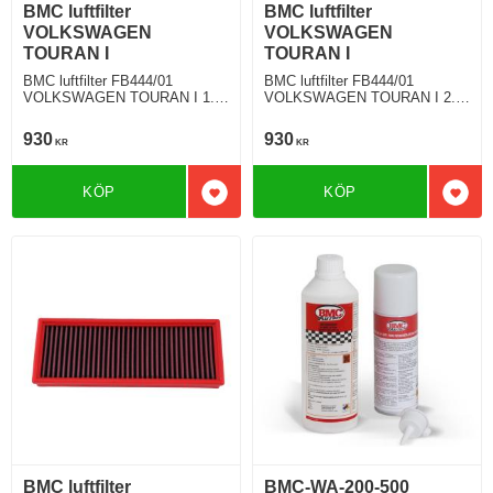
BMC luftfilter
BMC luftfilter
VOLKSWAGEN
VOLKSWAGEN
TOURAN I
TOURAN I
BMC luftfilter FB444/01
BMC luftfilter FB444/01
VOLKSWAGEN TOURAN I 1.9
VOLKSWAGEN TOURAN I 2.0
TDI 105 Hkr
TDI 136 Hkr
930
930
KR
KR
KÖP
KÖP
Lägg till i favoriter
Lägg 
BMC luftfilter
BMC-WA-200-500