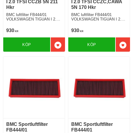
I 2.0 TFSI CCZB 5N 211
I 2.0 TFSI CCZC,CAWA
Hkr
5N 170 Hkr
BMC luftfilter FB444/01
BMC luftfilter FB444/01
VOLKSWAGEN TIGUAN I 2.0
VOLKSWAGEN TIGUAN I 2.0
TFSI 211 Hkr
TFSI 170 Hkr
930
930
KR
KR
KÖP
KÖP
Lägg till i favoriter
Lägg 
BMC Sportluftfilter
BMC Sportluftfilter
FB444/01
FB444/01