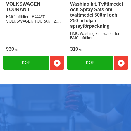
VOLKSWAGEN
Washing kit. Tvättmedel
TOURAN I
och Spray Sats om
tvättmedel 500ml och
BMC luftfilter FB444/01
250 ml olja i
VOLKSWAGEN TOURAN I 2.0
TDI 140 Hkr
sprayförpackning
BMC Washing kit Tvättkit för
BMC luftfilter
930
310
KR
KR
KÖP
KÖP
Lägg till i favoriter
Lägg 