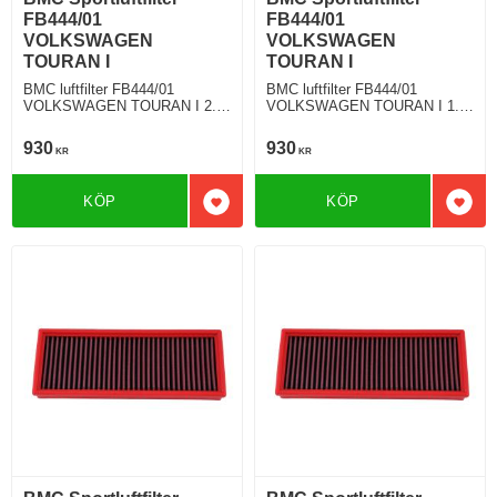
FB444/01
FB444/01
VOLKSWAGEN
VOLKSWAGEN
TOURAN I
TOURAN I
BMC luftfilter FB444/01
BMC luftfilter FB444/01
VOLKSWAGEN TOURAN I 2.0
VOLKSWAGEN TOURAN I 1.4
TDI 110 Hkr
TSI 170 Hkr
930
930
KR
KR
KÖP
KÖP
Lägg till i favoriter
Lägg 