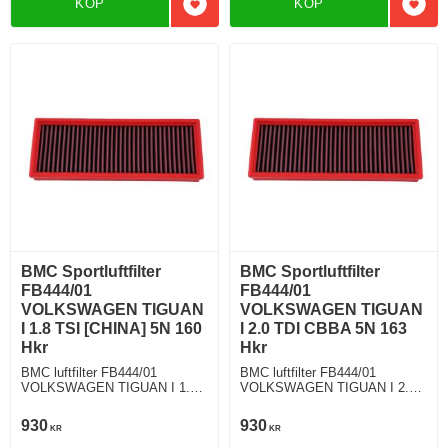
KÖP
KÖP
Lägg till i favoriter
Lägg 
BMC Sportluftfilter
BMC Sportluftfilter
FB444/01
FB444/01
VOLKSWAGEN TIGUAN
VOLKSWAGEN TIGUAN
I 1.8 TSI [CHINA] 5N 160
I 2.0 TDI CBBA 5N 163
Hkr
Hkr
BMC luftfilter FB444/01
BMC luftfilter FB444/01
VOLKSWAGEN TIGUAN I 1.8
VOLKSWAGEN TIGUAN I 2.0
TSI [CHINA] 160 Hkr
TDI 163 Hkr
930
930
KR
KR