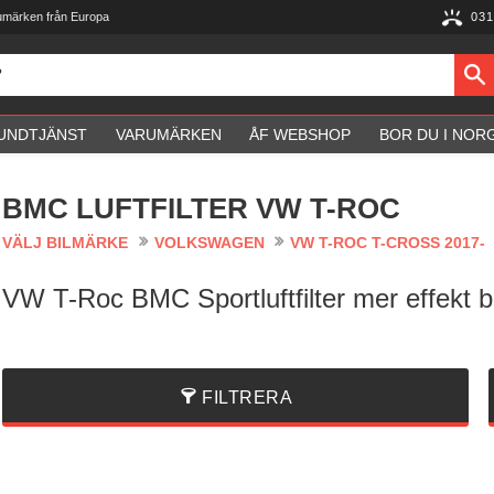
umärken från Europa
031
UNDTJÄNST
VARUMÄRKEN
ÅF WEBSHOP
BOR DU I NOR
BMC LUFTFILTER VW T-ROC
VÄLJ BILMÄRKE
VOLKSWAGEN
VW T-ROC T-CROSS 2017-
VW T-Roc BMC Sportluftfilter mer effekt bä
FILTRERA