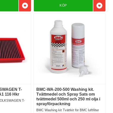
KÖP
Lägg till i favoriter
Lägg till
LKSWAGEN T-
BMC-WA-200-500 Washing kit.
A1 116 Hkr
Tvättmedel och Spray Sats om
tvättmedel 500ml och 250 ml olja i
0 VOLKSWAGEN T-
sprayförpackning
BMC Washing kit Tvättkit för BMC luftfilter