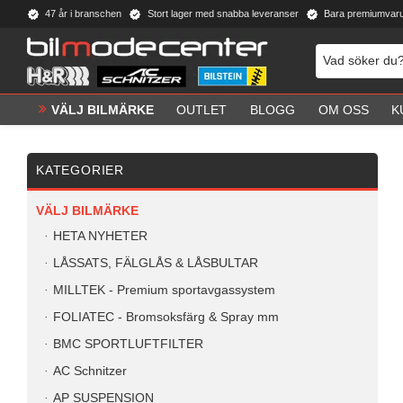
47 år i branschen
Stort lager med snabba leveranser
Bara premiumvar
VÄLJ BILMÄRKE
OUTLET
BLOGG
OM OSS
K
KATEGORIER
VÄLJ BILMÄRKE
HETA NYHETER
LÅSSATS, FÄLGLÅS & LÅSBULTAR
MILLTEK - Premium sportavgassystem
FOLIATEC - Bromsoksfärg & Spray mm
BMC SPORTLUFTFILTER
AC Schnitzer
AP SUSPENSION